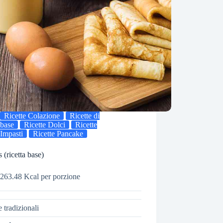
Ricette Colazione
Ricette di
base
Ricette Dolci
Ricette
Impasti
Ricette Pancake
 (ricetta base)
263.48 Kcal per porzione
e tradizionali