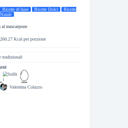
Ricette di base
Ricette Dolci
Ricette
Natale
 al mascarpone
260.27 Kcal per porzione
e tradizionali
geni
Valentina Colazzo