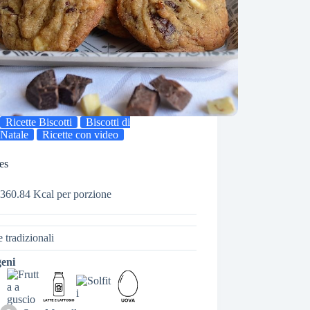
Ricette Biscotti
Biscotti di
Natale
Ricette con video
es
360.84 Kcal per porzione
e tradizionali
geni