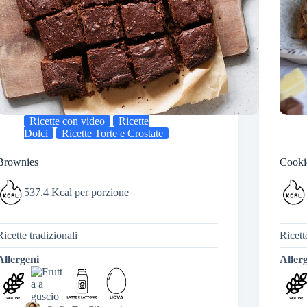
Ricette con video
Ricette
Dolci
Ricette Torte e Crostate
Brownies
Cooki
537.4 Kcal per porzione
Ricette tradizionali
Ricett
Allergeni
Aller