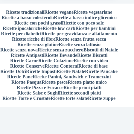
Ricette tradizionali
Ricette vegane
Ricette vegetariane
Ricette a basso colesterolo
Ricette a basso indice glicemico
Ricette con pochi grassi
Ricette con poco sale
Ricette ipocaloriche
Ricette low carb
Ricette per bambini
Ricette per diabetici
Ricette per gravidanza e allattamento
Ricette ricche di fibre
Ricette senza frutta secca
Ricette senza glutine
Ricette senza lattosio
Ricette senza uova
Ricette senza zucchero
Biscotti di Natale
Ricette Antipasti
Ricette Bevande
Ricette Biscotti
Ricette Carne
Ricette Colazione
Ricette con video
Ricette Conserve
Ricette Contorni
Ricette di base
Ricette Dolci
Ricette Impasti
Ricette Natale
Ricette Pancake
Ricette Pane
Ricette Panini, Sandwich e Tramezzini
Ricette Pasqua
Ricette pesce
Ricette piatto unico
Ricette Pizza e Focacce
Ricette primi piatti
Ricette Salse e Sughi
Ricette secondi piatti
Ricette Torte e Crostate
Ricette torte salate
Ricette zuppe