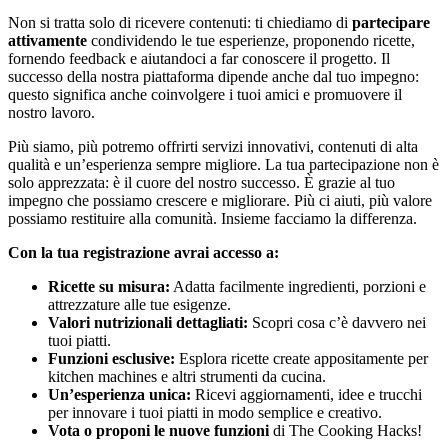
Non si tratta solo di ricevere contenuti: ti chiediamo di
partecipare
attivamente
condividendo le tue esperienze, proponendo ricette,
fornendo feedback e aiutandoci a far conoscere il progetto. Il
successo della nostra piattaforma dipende anche dal tuo impegno:
questo significa anche coinvolgere i tuoi amici e promuovere il
nostro lavoro.
Più siamo, più potremo offrirti servizi innovativi, contenuti di alta
qualità e un’esperienza sempre migliore. La tua partecipazione non è
solo apprezzata: è il cuore del nostro successo. È grazie al tuo
impegno che possiamo crescere e migliorare. Più ci aiuti, più valore
possiamo restituire alla comunità. Insieme facciamo la differenza.
Con la tua registrazione avrai accesso a:
Ricette su misura:
Adatta facilmente ingredienti, porzioni e
attrezzature alle tue esigenze.
Valori nutrizionali dettagliati:
Scopri cosa c’è davvero nei
tuoi piatti.
Funzioni esclusive:
Esplora ricette create appositamente per
kitchen machines e altri strumenti da cucina.
Un’esperienza unica:
Ricevi aggiornamenti, idee e trucchi
per innovare i tuoi piatti in modo semplice e creativo.
Vota o proponi le nuove funzioni
di The Cooking Hacks!