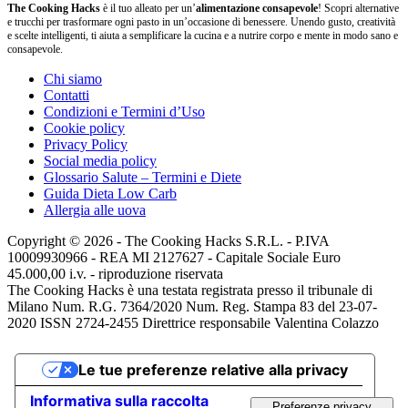
The Cooking Hacks
è il tuo alleato per un’
alimentazione consapevole
! Scopri alternative
e trucchi per trasformare ogni pasto in un’occasione di benessere. Unendo gusto, creatività
e scelte intelligenti, ti aiuta a semplificare la cucina e a nutrire corpo e mente in modo sano e
consapevole.
Chi siamo
Contatti
Condizioni e Termini d’Uso
Cookie policy
Privacy Policy
Social media policy
Glossario Salute – Termini e Diete
Guida Dieta Low Carb
Allergia alle uova
Copyright © 2026 - The Cooking Hacks S.R.L. - P.IVA
10009930966 - REA MI 2127627 - Capitale Sociale Euro
45.000,00 i.v. - riproduzione riservata
The Cooking Hacks è una testata registrata presso il tribunale di
Milano Num. R.G. 7364/2020 Num. Reg. Stampa 83 del 23-07-
2020 ISSN 2724-2455 Direttrice responsabile Valentina Colazzo
Le tue preferenze relative alla privacy
Informativa sulla raccolta