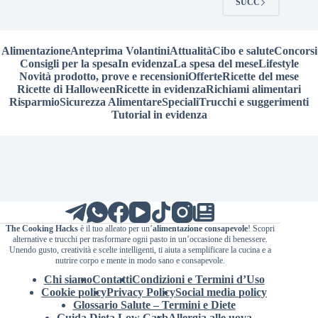
SUCC
Alimentazione
Anteprima Volantini
Attualità
Cibo e salute
Concorsi
Consigli per la spesa
In evidenza
La spesa del mese
Lifestyle
Novità prodotto, prove e recensioni
Offerte
Ricette del mese
Ricette di Halloween
Ricette in evidenza
Richiami alimentari
Risparmio
Sicurezza Alimentare
Speciali
Trucchi e suggerimenti
Tutorial in evidenza
The Cooking Hacks
è il tuo alleato per un’
alimentazione consapevole
! Scopri
alternative e trucchi per trasformare ogni pasto in un’occasione di benessere.
Unendo gusto, creatività e scelte intelligenti, ti aiuta a semplificare la cucina e a
nutrire corpo e mente in modo sano e consapevole.
Chi siamo
Contatti
Condizioni e Termini d’Uso
Cookie policy
Privacy Policy
Social media policy
Glossario Salute – Termini e Diete
Guida Dieta Low Carb
Allergia alle uova