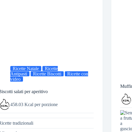
Ricette Natale
Ricette
Antipasti
Ricette Biscotti
Ricette con
video
Muffin
Biscotti salati per aperitivo
458.03 Kcal per porzione
Ricette tradizionali