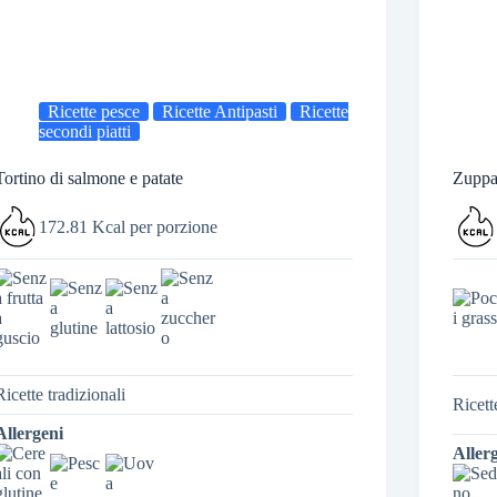
Ricette pesce
Ricette Antipasti
Ricette
secondi piatti
Tortino di salmone e patate
Zuppa
172.81 Kcal per porzione
Ricette tradizionali
Ricett
Allergeni
Aller