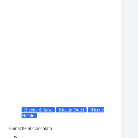
Ricette di base
Ricette Dolci
Ricette
Natale
Ganache al cioccolato