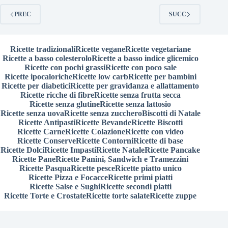
PREC
SUCC
Ricette tradizionali
Ricette vegane
Ricette vegetariane
Ricette a basso colesterolo
Ricette a basso indice glicemico
Ricette con pochi grassi
Ricette con poco sale
Ricette ipocaloriche
Ricette low carb
Ricette per bambini
Ricette per diabetici
Ricette per gravidanza e allattamento
Ricette ricche di fibre
Ricette senza frutta secca
Ricette senza glutine
Ricette senza lattosio
Ricette senza uova
Ricette senza zucchero
Biscotti di Natale
Ricette Antipasti
Ricette Bevande
Ricette Biscotti
Ricette Carne
Ricette Colazione
Ricette con video
Ricette Conserve
Ricette Contorni
Ricette di base
Ricette Dolci
Ricette Impasti
Ricette Natale
Ricette Pancake
Ricette Pane
Ricette Panini, Sandwich e Tramezzini
Ricette Pasqua
Ricette pesce
Ricette piatto unico
Ricette Pizza e Focacce
Ricette primi piatti
Ricette Salse e Sughi
Ricette secondi piatti
Ricette Torte e Crostate
Ricette torte salate
Ricette zuppe