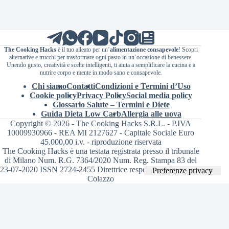
The Cooking Hacks
è il tuo alleato per un’
alimentazione consapevole
! Scopri
alternative e trucchi per trasformare ogni pasto in un’occasione di benessere.
Unendo gusto, creatività e scelte intelligenti, ti aiuta a semplificare la cucina e a
nutrire corpo e mente in modo sano e consapevole.
Chi siamo
Contatti
Condizioni e Termini d’Uso
Cookie policy
Privacy Policy
Social media policy
Glossario Salute – Termini e Diete
Guida Dieta Low Carb
Allergia alle uova
Copyright © 2026 - The Cooking Hacks S.R.L. - P.IVA
10009930966 - REA MI 2127627 - Capitale Sociale Euro
45.000,00 i.v. - riproduzione riservata
The Cooking Hacks è una testata registrata presso il tribunale
di Milano Num. R.G. 7364/2020 Num. Reg. Stampa 83 del
23-07-2020 ISSN 2724-2455 Direttrice responsabile Valentina
Colazzo
Le tue preferenze relative alla privacy
Informativa sulla raccolta