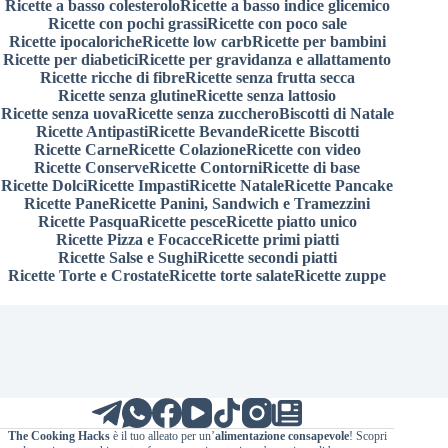
Ricette a basso colesterolo
Ricette a basso indice glicemico
Ricette con pochi grassi
Ricette con poco sale
Ricette ipocaloriche
Ricette low carb
Ricette per bambini
Ricette per diabetici
Ricette per gravidanza e allattamento
Ricette ricche di fibre
Ricette senza frutta secca
Ricette senza glutine
Ricette senza lattosio
Ricette senza uova
Ricette senza zucchero
Biscotti di Natale
Ricette Antipasti
Ricette Bevande
Ricette Biscotti
Ricette Carne
Ricette Colazione
Ricette con video
Ricette Conserve
Ricette Contorni
Ricette di base
Ricette Dolci
Ricette Impasti
Ricette Natale
Ricette Pancake
Ricette Pane
Ricette Panini, Sandwich e Tramezzini
Ricette Pasqua
Ricette pesce
Ricette piatto unico
Ricette Pizza e Focacce
Ricette primi piatti
Ricette Salse e Sughi
Ricette secondi piatti
Ricette Torte e Crostate
Ricette torte salate
Ricette zuppe
The Cooking Hacks
è il tuo alleato per un’
alimentazione consapevole
! Scopri