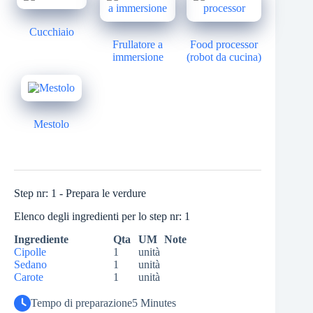
Cucchiaio
Frullatore a
Food processor
immersione
(robot da cucina)
Mestolo
Step nr: 1 - Prepara le verdure
Elenco degli ingredienti per lo step nr: 1
Ingrediente
Qta
UM
Note
Cipolle
1
unità
Sedano
1
unità
Carote
1
unità
Tempo di preparazione
5 Minutes