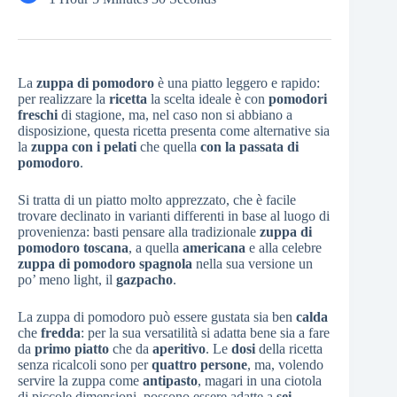
La
zuppa di pomodoro
è una piatto leggero e rapido:
per realizzare la
ricetta
la scelta ideale è con
pomodori
freschi
di stagione, ma, nel caso non si abbiano a
disposizione, questa ricetta presenta come alternative sia
la
zuppa con i pelati
che quella
con la passata di
pomodoro
.
Si tratta di un piatto molto apprezzato, che è facile
trovare declinato in varianti differenti in base al luogo di
provenienza: basti pensare alla tradizionale
zuppa di
pomodoro toscana
, a quella
americana
e alla celebre
zuppa di pomodoro spagnola
nella sua versione un
po’ meno light, il
gazpacho
.
La zuppa di pomodoro può essere gustata sia ben
calda
che
fredda
: per la sua versatilità si adatta bene sia a fare
da
primo piatto
che da
aperitivo
. Le
dosi
della ricetta
senza ricalcoli sono per
quattro persone
, ma, volendo
servire la zuppa come
antipasto
, magari in una ciotola
di piccole dimensioni, possono essere adatte a
sei