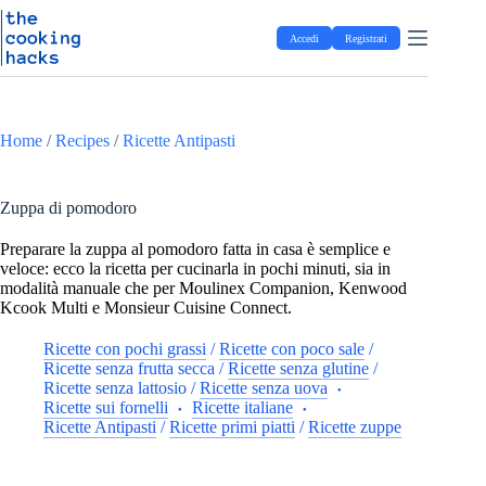
Salta
S
al
a
Accedi
Registrati
contenuto
l
t
a
a
l
Home
/
Recipes
/
Ricette Antipasti
c
o
n
t
Zuppa di pomodoro
e
n
Preparare la zuppa al pomodoro fatta in casa è semplice e
u
veloce: ecco la ricetta per cucinarla in pochi minuti, sia in
t
modalità manuale che per Moulinex Companion, Kenwood
o
Kcook Multi e Monsieur Cuisine Connect.
Ricette con pochi grassi
/
Ricette con poco sale
/
Ricette senza frutta secca
/
Ricette senza glutine
/
Ricette senza lattosio
/
Ricette senza uova
Ricette sui fornelli
Ricette italiane
Ricette Antipasti
/
Ricette primi piatti
/
Ricette zuppe