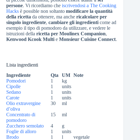
persone
. Vi ricordiamo che
iscrivendosi a The Cooking
Hacks
è possible non soltanto
modificare la quantità
della ricetta
da ottenere, ma anche
ricalcolare per
singolo ingrediente
,
cambiare gli ingredienti
come ad
esempio il tipo di pomodoro da utilizzare, e vedere le
istruzioni della
ricetta per Moulinex Companion
,
Kenwood Kcook Multi
e
Monsieur Cuisine Connect
.
Lista ingredienti
Ingrediente
Qta
UM
Note
Pomodori
1
kg
Cipolle
1
units
Sedano
1
units
Carote
1
units
Olio extravergine
30
ml
d’oliva
Concentrato di
15
ml
pomodoro
Zucchero semolato
4
g
Foglie di alloro
1
units
Brodo
1
l
vegetale