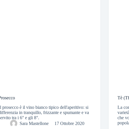
Prosecco
Tè (T
Il prosecco è il vino bianco tipico dell'aperitivo: si
La com
differenzia in tranquillo, frizzante e spumante e va
variet
servito tra i 6° e gli 8°.
che vo
popol
Sara Mastellone
17 Ottobre 2020