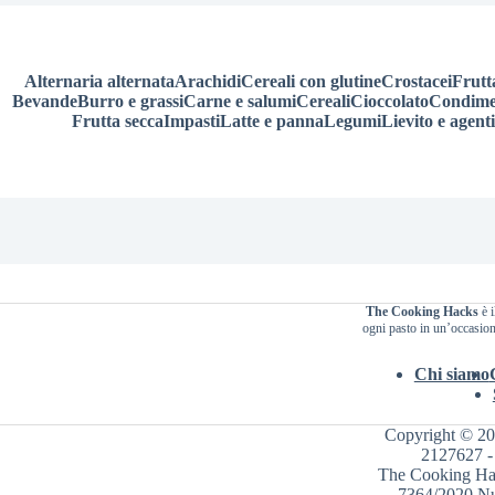
Alternaria alternata
Arachidi
Cereali con glutine
Crostacei
Frutt
Bevande
Burro e grassi
Carne e salumi
Cereali
Cioccolato
Condime
Frutta secca
Impasti
Latte e panna
Legumi
Lievito e agenti
The Cooking Hacks
è i
ogni pasto in un’occasione
Chi siamo
Copyright © 2
2127627 - 
The Cooking Hack
7364/2020 Nu