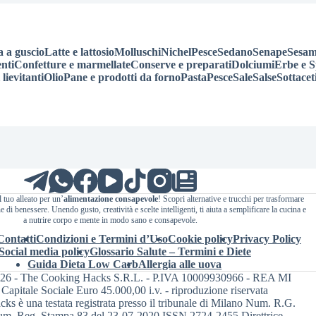
a a guscio
Latte e lattosio
Molluschi
Nichel
Pesce
Sedano
Senape
Sesa
nti
Confetture e marmellate
Conserve e preparati
Dolciumi
Erbe e S
 lievitanti
Olio
Pane e prodotti da forno
Pasta
Pesce
Sale
Salse
Sottacet
l tuo alleato per un’
alimentazione consapevole
! Scopri alternative e trucchi per trasformare
 di benessere. Unendo gusto, creatività e scelte intelligenti, ti aiuta a semplificare la cucina e
a nutrire corpo e mente in modo sano e consapevole.
Contatti
Condizioni e Termini d’Uso
Cookie policy
Privacy Policy
Social media policy
Glossario Salute – Termini e Diete
Guida Dieta Low Carb
Allergia alle uova
026 - The Cooking Hacks S.R.L. - P.IVA 10009930966 - REA MI
Capitale Sociale Euro 45.000,00 i.v. - riproduzione riservata
s è una testata registrata presso il tribunale di Milano Num. R.G.
m. Reg. Stampa 83 del 23-07-2020 ISSN 2724-2455 Direttrice