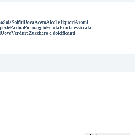
mo
Soia
Solfiti
Uova
Aceto
Alcol e liquori
Aromi
pezie
Farina
Formaggio
Frutta
Frutta essiccata
i
Uova
Verdure
Zucchero e dolcificanti