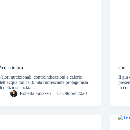
Acqua tonica
Gin
Valori nutrizionali, controindicazioni e calorie
Il gin
dell’acqua tonica, bibita rinfrescante protagonista
presen
di deliziosi cocktail.
in coc
Roberta Favazzo
17 Ottobre 2020