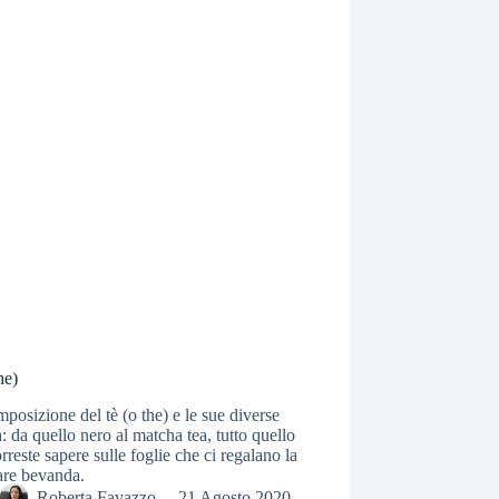
he)
posizione del tè (o the) e le sue diverse
à: da quello nero al matcha tea, tutto quello
rreste sapere sulle foglie che ci regalano la
are bevanda.
Roberta Favazzo
21 Agosto 2020