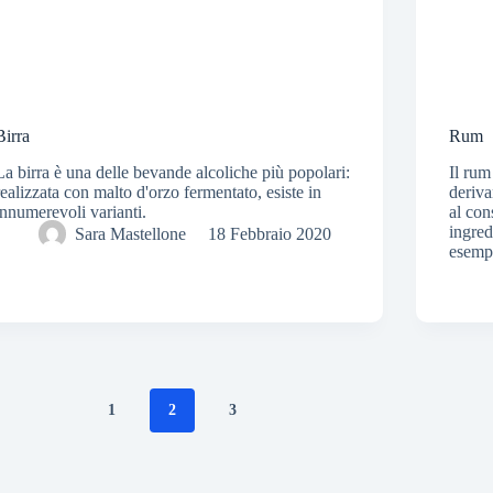
Birra
Rum
La birra è una delle bevande alcoliche più popolari:
Il rum
realizzata con malto d'orzo fermentato, esiste in
deriva
innumerevoli varianti.
al co
ingred
Sara Mastellone
18 Febbraio 2020
esempi
1
2
3