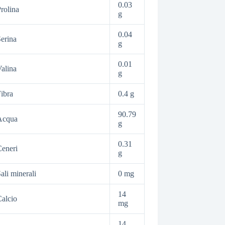
0.03
rolina
g
0.04
erina
g
0.01
alina
g
ibra
0.4 g
90.79
Acqua
g
0.31
eneri
g
ali minerali
0 mg
14
alcio
mg
14