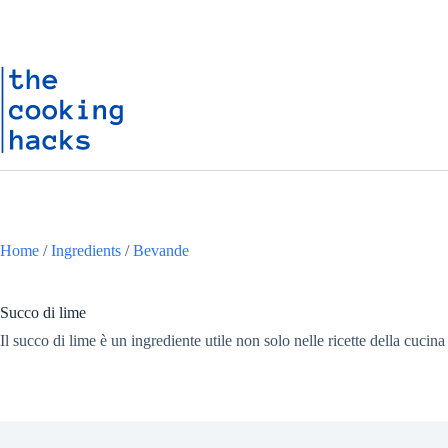
Salta
S
al
a
contenuto
l
t
a
a
l
c
o
n
t
e
n
u
Home
/
Ingredients
/
Bevande
t
o
Succo di lime
Il succo di lime è un ingrediente utile non solo nelle ricette della cucina