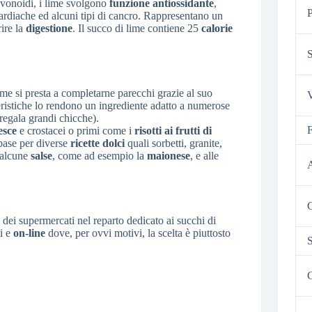
flavonoidi, i lime svolgono
funzione antiossidante
,
P
ardiache ed alcuni tipi di cancro. Rappresentano un
rire la
digestione
. Il succo di lime contiene 25
calorie
S
lime si presta a completarne parecchi grazie al suo
V
teristiche lo rendono un ingrediente adatto a numerose
regala grandi chicche).
F
esce
e crostacei o primi come i
risotti ai frutti di
base per diverse
ricette dolci
quali sorbetti, granite,
d alcune
salse
, come ad esempio la
maionese
, e alle
C
 dei supermercati nel reparto dedicato ai succhi di
ci e
on-line
dove, per ovvi motivi, la scelta è piuttosto
S
C