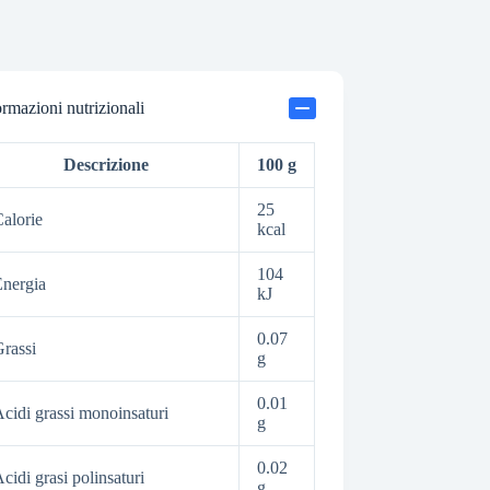
ormazioni nutrizionali
Descrizione
100 g
25
alorie
kcal
104
nergia
kJ
0.07
rassi
g
0.01
cidi grassi monoinsaturi
g
0.02
cidi grasi polinsaturi
g