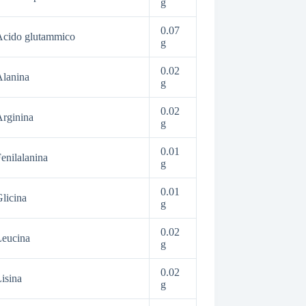
g
0.07
Acido glutammico
g
0.02
lanina
g
0.02
rginina
g
0.01
enilalanina
g
0.01
licina
g
0.02
Leucina
g
0.02
isina
g