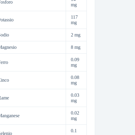
osforo
mg
117
otassio
mg
Sodio
2 mg
Magnesio
8 mg
0.09
erro
mg
0.08
Zinco
mg
0.03
Rame
mg
0.02
Manganese
mg
0.1
elenio