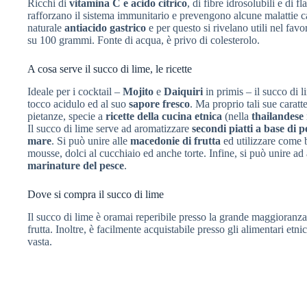
Ricchi di
vitamina C e acido citrico
, di fibre idrosolubili e di 
rafforzano il sistema immunitario e prevengono alcune malattie c
naturale
antiacido gastrico
e per questo si rivelano utili nel favo
su 100 grammi. Fonte di acqua, è privo di colesterolo.
A cosa serve il succo di lime, le ricette
Ideale per i cocktail –
Mojito
e
Daiquiri
in primis – il succo di 
tocco acidulo ed al suo
sapore fresco
. Ma proprio tali sue carat
pietanze, specie a
ricette della cucina etnica
(nella
thailandese
Il succo di lime serve ad aromatizzare
secondi piatti a base di p
mare
. Si può unire alle
macedonie di frutta
ed utilizzare come 
mousse, dolci al cucchiaio ed anche torte. Infine, si può unire a
marinature del pesce
.
Dove si compra il succo di lime
Il succo di lime è oramai reperibile presso la grande maggioranza
frutta. Inoltre, è facilmente acquistabile presso gli alimentari etni
vasta.