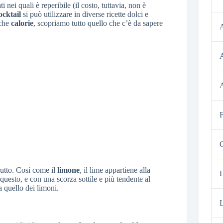
 nei quali è reperibile (il costo, tuttavia, non è
ocktail
si può utilizzare in diverse ricette dolci e
oche
calorie
, scopriamo tutto quello che c’è da sapere
A
A
F
G
frutto. Così come il
limone
, il lime appartiene alla
 questo, e con una scorza sottile e più tendente al
a quello dei limoni.
L