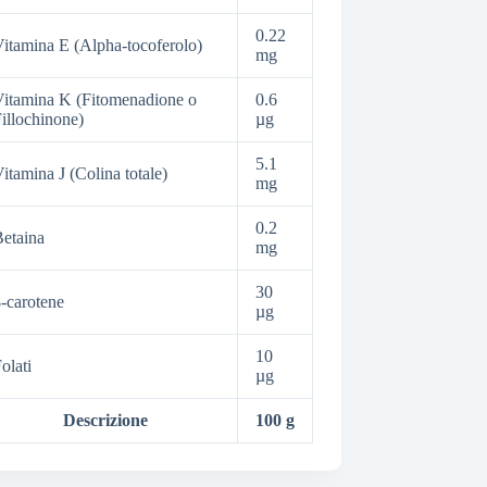
0.22
itamina E (Alpha-tocoferolo)
mg
itamina K (Fitomenadione o
0.6
illochinone)
µg
5.1
itamina J (Colina totale)
mg
0.2
etaina
mg
30
-carotene
µg
10
olati
µg
Descrizione
100 g