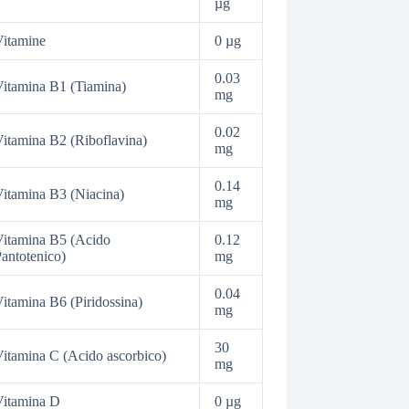
µg
itamine
0 µg
0.03
itamina B1 (Tiamina)
mg
0.02
itamina B2 (Riboflavina)
mg
0.14
itamina B3 (Niacina)
mg
itamina B5 (Acido
0.12
antotenico)
mg
0.04
itamina B6 (Piridossina)
mg
30
itamina C (Acido ascorbico)
mg
Vitamina D
0 µg