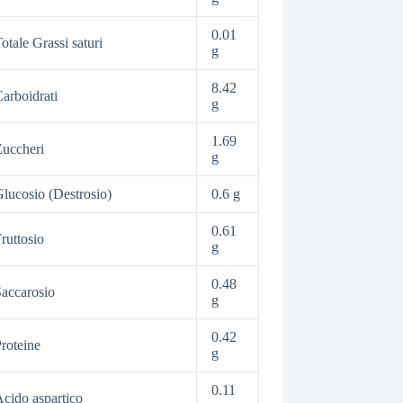
0.01
otale Grassi saturi
g
8.42
arboidrati
g
1.69
uccheri
g
lucosio (Destrosio)
0.6 g
0.61
ruttosio
g
0.48
accarosio
g
0.42
roteine
g
0.11
cido aspartico