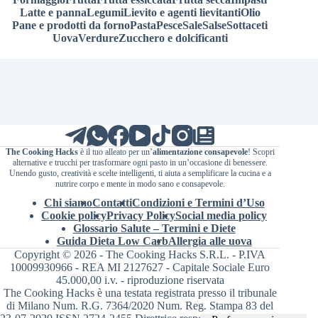
Latte e panna
Legumi
Lievito e agenti lievitanti
Olio
Pane e prodotti da forno
Pasta
Pesce
Sale
Salse
Sottaceti
Uova
Verdure
Zucchero e dolcificanti
The Cooking Hacks
è il tuo alleato per un’
alimentazione consapevole
! Scopri
alternative e trucchi per trasformare ogni pasto in un’occasione di benessere.
Unendo gusto, creatività e scelte intelligenti, ti aiuta a semplificare la cucina e a
nutrire corpo e mente in modo sano e consapevole.
Chi siamo
Contatti
Condizioni e Termini d’Uso
Cookie policy
Privacy Policy
Social media policy
Glossario Salute – Termini e Diete
Guida Dieta Low Carb
Allergia alle uova
Copyright © 2026 - The Cooking Hacks S.R.L. - P.IVA
10009930966 - REA MI 2127627 - Capitale Sociale Euro
45.000,00 i.v. - riproduzione riservata
The Cooking Hacks è una testata registrata presso il tribunale
di Milano Num. R.G. 7364/2020 Num. Reg. Stampa 83 del