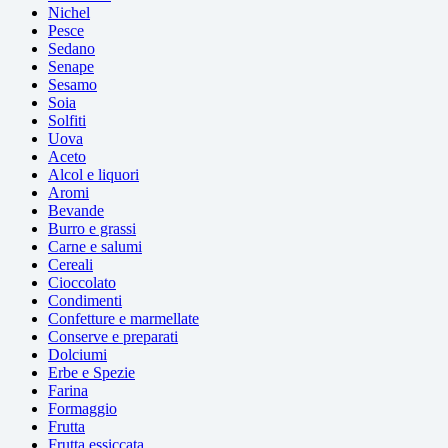
Nichel
Pesce
Sedano
Senape
Sesamo
Soia
Solfiti
Uova
Aceto
Alcol e liquori
Aromi
Bevande
Burro e grassi
Carne e salumi
Cereali
Cioccolato
Condimenti
Confetture e marmellate
Conserve e preparati
Dolciumi
Erbe e Spezie
Farina
Formaggio
Frutta
Frutta essiccata