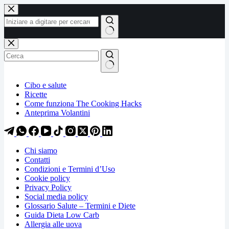
Salta
Salta
al
al
contenuto
contenuto
Nessun
risultato
Cibo e salute
Ricette
Come funziona The Cooking Hacks
Anteprima Volantini
Chi siamo
Contatti
Condizioni e Termini d’Uso
Cookie policy
Privacy Policy
Social media policy
Glossario Salute – Termini e Diete
Guida Dieta Low Carb
Allergia alle uova