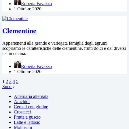
Roberta Favazzo
1 Ottobre 2020
Clementine
Appartenenti alla grande e variegata famiglia degli agrumi,
scopriamo le caratteristiche delle clementine, frutti dolci e dai diversi
usi in cucina.
Roberta Favazzo
1 Ottobre 2020
1
2
3
4
5
Succ
Alternaria alternata
Arachidi
Cereali con glutine
Crostacei
Frutta a guscio
Latte e lattosio
Molluschi