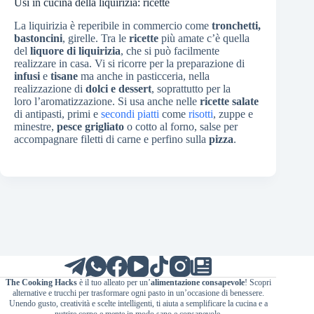
Usi in cucina della liquirizia: ricette
La liquirizia è reperibile in commercio come
tronchetti,
bastoncini
, girelle. Tra le
ricette
più amate c’è quella
del
liquore di liquirizia
, che si può facilmente
realizzare in casa. Vi si ricorre per la preparazione di
infusi
e
tisane
ma anche in pasticceria, nella
realizzazione di
dolci e dessert
, soprattutto per la
loro l’aromatizzazione. Si usa anche nelle
ricette salate
di antipasti, primi e
secondi piatti
come
risotti
, zuppe e
minestre,
pesce grigliato
o cotto al forno, salse per
accompagnare filetti di carne e perfino sulla
pizza
.
The Cooking Hacks
è il tuo alleato per un’
alimentazione consapevole
! Scopri
alternative e trucchi per trasformare ogni pasto in un’occasione di benessere.
Unendo gusto, creatività e scelte intelligenti, ti aiuta a semplificare la cucina e a