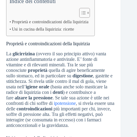
Indice dei contenuti
Proprietà e controindicazioni della liquirizia
Usi in cucina della liquirizia: ricette
Proprietà e controindicazioni della liquirizia
La
glicirrizina
(ovvero il suo principio attivo) vanta
azione antinfiammatoria e antivirale. E’ fonte di
vitamine e di rilevanti minerali. Tra le sue più
conosciute
proprietà
quella di agire beneficamente
sullo stomaco, ed in particolare su
digestione
, gastrite e
stitichezza. Si rivela utile contro il mal di gola, viene
usata nell’
igiene orale
(basta anche solo masticare la
radice di liquirizia con i
denti
) e contribuisce a
fare
alzare la pressione
. Se tale sua azione è utile nei
confronti di chi soffre di
ipotensione
, si rivela essere una
delle
controindicazioni
più importanti per chi, invece,
soffre di pressione alta. Tra gli effetti negativi, può
interagire (se consumata in eccesso) con i farmaci
anticoncezionali e la gravidanza.