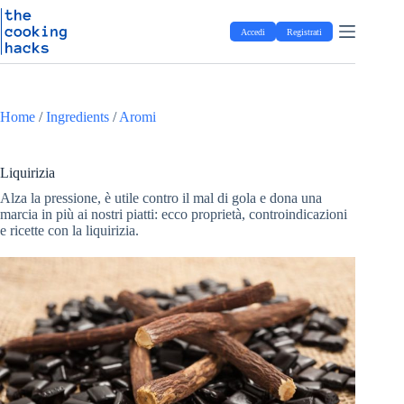
Salta
S
al
a
Accedi
Registrati
contenuto
l
t
a
a
l
Home
/
Ingredients
/
Aromi
c
o
n
t
Liquirizia
e
Alza la pressione, è utile contro il mal di gola e dona una
n
marcia in più ai nostri piatti: ecco proprietà, controindicazioni
u
e ricette con la liquirizia.
t
o