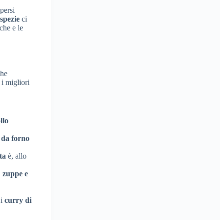
persi
spezie
ci
che e le
che
i migliori
llo
 da forno
ta
è, allo
,
zuppe e
 i
curry di