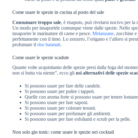
Come usare le spezie in cucina al posto del sale
Consumare troppo sale
, è risaputo, può rivelarsi nocivo per la 
Un modo per insaporirle comunque viene dalle spezie. Nello speci
insaporire le marinature di carne e pesce.
Melanzane
, zucchine e
perfettamente con il timo. Lo zenzero, l’origano e l’alloro si pres
profumare il
riso basmati
.
Come usare le spezie scadute
Quante volte acquistiamo delle spezie presi dalla foga del momento
non si butta via niente”, ecco gli
usi alternativi delle spezie sca
Si possono usare per fare delle candele.
Si possono usare per pulire i tappeti.
Quelle con aroma forte si possono usare per tenere lontane f
Si possono usare per fare saponi.
Si possono usare per colorare tessuti.
Si possono usare per profumare gli ambienti.
Si possono usare per fare esfolianti e scrub per la pelle.
Non solo gin tonic: come usare le spezie nei cocktail