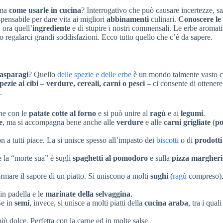
 ma
come usarle in cucina
? Interrogativo che può causare incertezze, sa
pensabile per dare vita ai migliori
abbinamenti
culinari.
Conoscere le 
, ora quell’
ingrediente
e di stupire i nostri commensali. Le erbe aromati
 regalarci grandi soddisfazioni. Ecco tutto quello che c’è da sapere.
 asparagi
? Quello
delle spezie e delle erbe
è un mondo talmente vasto 
pezie ai cibi
–
verdure, cereali, carni o pesci
– ci consente di ottenere 
.
ene con le
patate cotte al forno
e si può unire al
ragù
e ai
legumi
.
e
, ma si accompagna bene anche alle
verdure
e alle
carni grigliate
(
po
n a tutti piace. La si unisce spesso all’impasto dei
biscotti
o di
prodotti
e la “morte sua” è sugli
spaghetti al pomodoro
e sulla
pizza margheri
ormare il sapore di un piatto. Si uniscono a molti
sughi
(
ragù
compreso)
 in padella e le
marinate della selvaggina
.
Se in
semi
, invece, si unisce a molti piatti della
cucina araba
, tra i quali
 più dolce. Perfetta con la carne ed in molte salse.