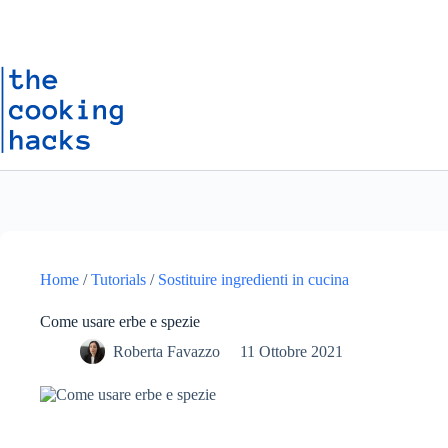
Salta
S
al
a
contenuto
l
t
a
a
l
c
o
n
t
e
n
u
t
o
Home
/
Tutorials
/
Sostituire ingredienti in cucina
Come usare erbe e spezie
Roberta Favazzo
11 Ottobre 2021