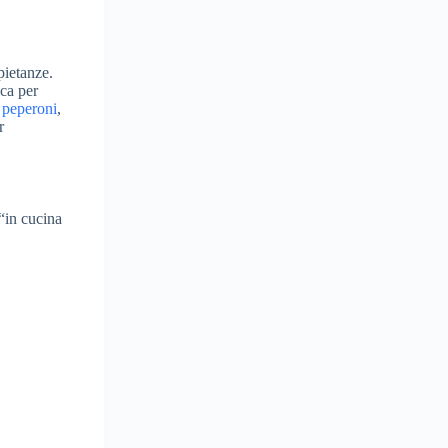
 pietanze.
ica per
I
peperoni
,
r
 “in cucina