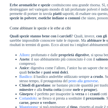
Erbe aromatiche e spezie
costituiscono una grande risorsa. Sì,
destreggiare nel variegato mondo di tali profumate polveri è indis
permette di portare in tavola
piatti
saporiti, di esaltare ora questo
spezie in polvere
,
esotiche indiane o comuni
che siano, possono
Come abbinare le spezie e le erbe ai cibi
Quali spezie stanno bene con i carciofi
? Quali, invece,
con gli
sarebbe impossibile conoscere tutte le risposte. Ma
abbinare le s
risultati in termini di gusto. Ecco alcuni tra i migliori abbinamenti
Alloro
: profumato e dalle
proprietà digestive
, si sposa b
Aneto
: il suo abbinamento più conosciuto è con il
salmon
compreso).
Anice
: digestiva come l’alloro, l’anice ha un sapore che no
quali
brioche
e
pani semi dolci
.
Basilico
: il basilico andrebbe utilizzato sempre
a crudo
. S
stesso tempo, il protagonista del
pesto alla genovese
.
Chiodi di garofano
: ne bastano piccole quantità per trasf
minestre
e alla
frutta cotta
(come
mele e prugne
).
Ginepro
: è perfetto per insaporire la
verza
o i
crauti
cotti
Coriandolo
: se fresco si presta a sostituire il
prezzemolo
. 
carne, pesce o verdure
.
Maggiorana
: si può equiparare al
timo
, rispetto al quale è