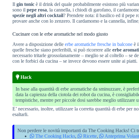
Il
gin tonic
è il drink del quale probabilmente esistono più variant
sono il
pepe rosa
, la cannella, i chiodi di garofano, il cardamom
spezie negli altri cocktail
? Prendete nota: il basilico ed il pepe 
provare anche con lo zenzero. Il cardamomo e la cannella, infin
Cucinare con le erbe aromatiche nel modo giusto
Avere a disposizione delle
erbe aromatiche fresche in balcone
è i
quelle fresche siano preferibili, si può ricorrere alle
erbe aromati
necessario tritarle grossolanamente – meglio se al coltello – se d
con le forbici da cucina – se invece devono essere unite ai piatti.
Hack
In base alla quantità di erbe aromatiche da sminuzzare, è prefer
data la capienza della ciotola dei robot da cucina, è consigliabi
tempistiche, mentre per piccole dosi sarebbe meglio utilizzare 
E’ necessario, inoltre, utilizzare la corretta quantità di erbe per n
esaltarli.
Non perdere le novità importanti da The Cooking Hacks! Ci tr
The Cooking Hacks
,
Ricette
,
Anteprima Volant