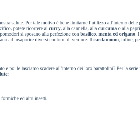
nostra salute. Per tale motivo è bene limitarne l’utilizzo all’interno delle
fico, potete ricorrere al
curry
, alla cannella, alla
curcuma
o alla papr
 pomodori si sposano alla perfezione con
basilico, menta ed origano
. 
tano ad insaporire diversi contorni di verdure. Il
cardamomo
, infine, pe
 e poi le lasciamo scadere all’interno dei loro barattolini? Per la serie
dute
:
ormiche ed altri insetti.