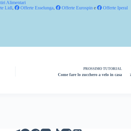
tiri Alimentari
te Lidl
,
Offerte Esselunga
,
Offerte Eurospin
e
Offerte Iperal
PROSSIMO
TUTORIAL
Come fare lo zucchero a velo in casa