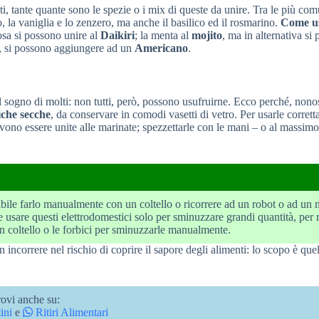
i, tante quante sono le spezie o i mix di queste da unire. Tra le più com
o, la vaniglia e lo zenzero, ma anche il basilico ed il rosmarino.
Come us
rosa si possono unire al
Daikiri
; la menta al
mojito
, ma in alternativa si
e, si possono aggiungere ad un
Americano
.
l sogno di molti: non tutti, però, possono usufruirne. Ecco perché, nono
che secche
, da conservare in comodi vasetti di vetro. Per usarle corret
evono essere unite alle marinate; spezzettarle con le mani – o al massimo 
ibile farlo manualmente con un coltello o ricorrere ad un robot o ad un 
le usare questi elettrodomestici solo per sminuzzare grandi quantità, per r
un coltello o le forbici per sminuzzarle manualmente.
on incorrere nel rischio di coprire il sapore degli alimenti: lo scopo è quel
ovi anche su:
ini
e
Ritiri Alimentari