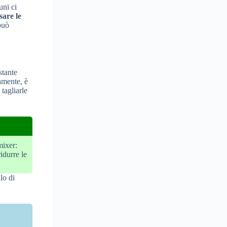
uni ci
are le
 può
stante
tamente, è
tagliarle
mixer:
idurre le
lo di