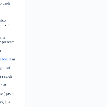
o degli
sico
, il
vin
he a
e presente
a
e bollite
ai
onisti
 ravioli
e ai
are (specie
ry, alla