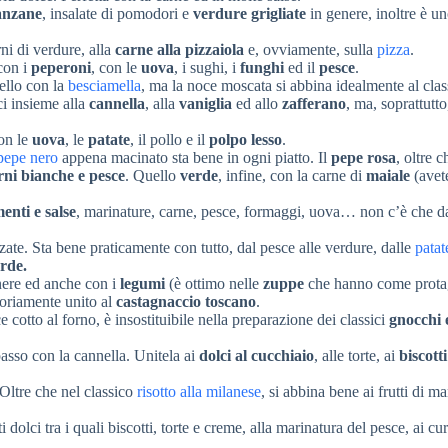
anzane
, insalate di pomodori e
verdure grigliate
in genere, inoltre è un
rni di verdure, alla
carne alla pizzaiola
e, ovviamente, sulla
pizza
.
 con i
peperoni
, con le
uova
, i sughi, i
funghi
ed il
pesce
.
ello con la
besciamella
, ma la noce moscata si abbina idealmente al clas
ci insieme alla
cannella
, alla
vaniglia
ed allo
zafferano
, ma, soprattutto
con le
uova
, le
patate
, il pollo e il
polpo lesso
.
pepe nero
appena macinato sta bene in ogni piatto. Il
pepe rosa
, oltre c
rni bianche e pesce
. Quello
verde
, infine, con la carne di
maiale
(avet
nti e salse
, marinature, carne, pesce, formaggi, uova… non c’è che d
izzate. Sta bene praticamente con tutto, dal pesce alle verdure, dalle
patat
erde.
enere ed anche con i
legumi
(è ottimo nelle
zuppe
che hanno come protag
oriamente unito al
castagnaccio toscano
.
ce cotto al forno, è insostituibile nella preparazione dei classici
gnocchi e
passo con la cannella. Unitela ai
dolci al cucchiaio
, alle torte, ai
biscotti
 Oltre che nel classico
risotto alla milanese
, si abbina bene ai frutti di m
dolci tra i quali biscotti, torte e creme, alla marinatura del pesce, ai cur