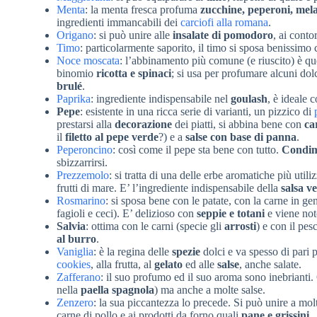
Menta
: la menta fresca profuma
zucchine, peperoni, mel
ingredienti immancabili dei
carciofi alla romana
.
Origano
: si può unire alle
insalate di pomodoro
, ai conto
Timo
: particolarmente saporito, il timo si sposa benissimo
Noce moscata
: l’abbinamento più comune (e riuscito) è qu
binomio
ricotta e spinaci
; si usa per profumare alcuni dol
brulé
.
Paprika
: ingrediente indispensabile nel
goulash
, è ideale 
Pepe
: esistente in una ricca serie di varianti, un pizzico di
prestarsi alla
decorazione
dei piatti, si abbina bene con
ca
il
filetto al pepe verde
?) e a
salse con base di panna
.
Peperoncino
: così come il pepe sta bene con tutto.
Condime
sbizzarrirsi.
Prezzemolo
: si tratta di una delle erbe aromatiche più util
frutti di mare. E’ l’ingrediente indispensabile della
salsa v
Rosmarino
: si sposa bene con le patate, con la carne in g
fagioli e ceci). E’ delizioso con
seppie e totani
e viene not
Salvia
: ottima con le carni (specie gli
arrosti
) e con il pes
al burro
.
Vaniglia
: è la regina delle
spezie
dolci e va spesso di pari 
cookies
, alla frutta, al
gelato
ed alle
salse
, anche salate.
Zafferano
: il suo profumo ed il suo aroma sono inebrianti.
nella
paella spagnola
) ma anche a molte salse.
Zenzero
: la sua piccantezza lo precede. Si può unire a molti 
carne di pollo e ai prodotti da forno quali
pane e grissini
.