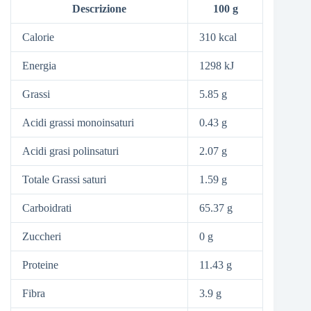
Descrizione
100 g
Calorie
310 kcal
Energia
1298 kJ
Grassi
5.85 g
Acidi grassi monoinsaturi
0.43 g
Acidi grasi polinsaturi
2.07 g
Totale Grassi saturi
1.59 g
Carboidrati
65.37 g
Zuccheri
0 g
Proteine
11.43 g
Fibra
3.9 g