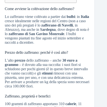
Come avviene la coltivazione dello zafferano?
Lo zafferano viene coltivato a partire dai
bulbi
: in
Italia
cresce idealmente nelle regioni del Centro (non a caso
uno dei più pregiati è lo
zafferano di Navelli
, in
Abruzzo), ma anche in
Sardegna
, dove degno di nota è
lo
zafferano di San Gavino Monreale
. I bulbi
vengono piantati tra fine agosto ed inizio settembre e
raccolti a dicembre.
Prezzo dello zafferano: perché è così alto?
L’alto
prezzo
dello zafferano – anche
30 euro a
grammo
– è dovuto alla sua raccolta: i suoi fiori si
schiudono per pochi giorni (è in questo breve intervallo
che vanno raccolti) e gli
stimmi
rimossi con una
pinzetta, uno per uno, e con una delicatezza estrema.
Per arrivare a produrre un kg della spezia sono necessari
circa 100.000 fiori.
Zafferano, proprietà e benefici
100 grammi di zafferano apportano 310
calorie
, 11