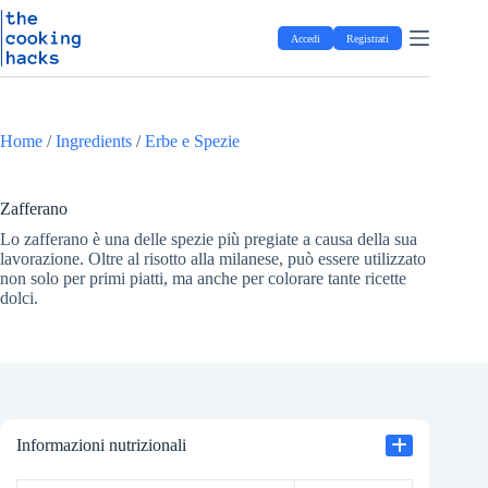
Salta
S
al
a
Accedi
Registrati
contenuto
l
t
a
a
l
Home
/
Ingredients
/
Erbe e Spezie
c
o
n
t
Zafferano
e
Lo zafferano è una delle spezie più pregiate a causa della sua
n
lavorazione. Oltre al risotto alla milanese, può essere utilizzato
u
non solo per primi piatti, ma anche per colorare tante ricette
t
dolci.
o
Informazioni nutrizionali