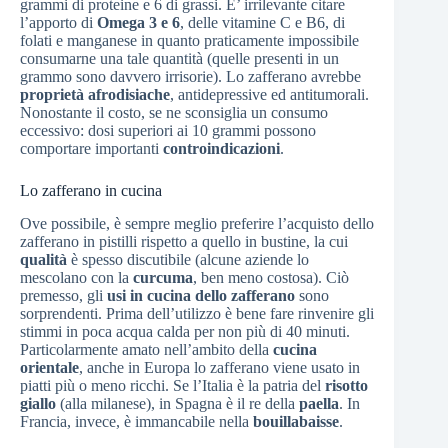
grammi di proteine e 6 di grassi. E’ irrilevante citare
l’apporto di
Omega 3 e 6
, delle vitamine C e B6, di
folati e manganese in quanto praticamente impossibile
consumarne una tale quantità (quelle presenti in un
grammo sono davvero irrisorie). Lo zafferano avrebbe
proprietà afrodisiache
, antidepressive ed antitumorali.
Nonostante il costo, se ne sconsiglia un consumo
eccessivo: dosi superiori ai 10 grammi possono
comportare importanti
controindicazioni
.
Lo zafferano in cucina
Ove possibile, è sempre meglio preferire l’acquisto dello
zafferano in pistilli rispetto a quello in bustine, la cui
qualità
è spesso discutibile (alcune aziende lo
mescolano con la
curcuma
, ben meno costosa). Ciò
premesso, gli
usi in cucina dello zafferano
sono
sorprendenti. Prima dell’utilizzo è bene fare rinvenire gli
stimmi in poca acqua calda per non più di 40 minuti.
Particolarmente amato nell’ambito della
cucina
orientale
, anche in Europa lo zafferano viene usato in
piatti più o meno ricchi. Se l’Italia è la patria del
risotto
giallo
(alla milanese), in Spagna è il re della
paella
. In
Francia, invece, è immancabile nella
bouillabaisse
.