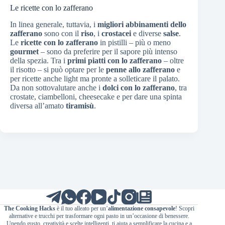
Le ricette con lo zafferano
In linea generale, tuttavia, i
migliori abbinamenti dello
zafferano
sono con il
riso
, i
crostacei
e diverse
salse
.
Le
ricette con lo zafferano
in pistilli – più o meno
gourmet
– sono da preferire per il sapore più intenso
della spezia. Tra i
primi piatti con lo zafferano
– oltre
il risotto – si può optare per le
penne allo zafferano
e
per ricette anche light ma pronte a solleticare il palato.
Da non sottovalutare anche i
dolci con lo zafferano
, tra
crostate, ciambelloni, cheesecake e per dare una spinta
diversa all’amato
tiramisù
.
The Cooking Hacks
è il tuo alleato per un’
alimentazione consapevole
! Scopri
alternative e trucchi per trasformare ogni pasto in un’occasione di benessere.
Unendo gusto, creatività e scelte intelligenti, ti aiuta a semplificare la cucina e a