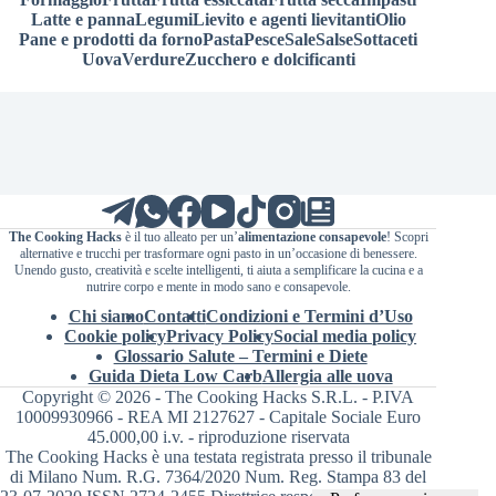
Latte e panna
Legumi
Lievito e agenti lievitanti
Olio
Pane e prodotti da forno
Pasta
Pesce
Sale
Salse
Sottaceti
Uova
Verdure
Zucchero e dolcificanti
The Cooking Hacks
è il tuo alleato per un’
alimentazione consapevole
! Scopri
alternative e trucchi per trasformare ogni pasto in un’occasione di benessere.
Unendo gusto, creatività e scelte intelligenti, ti aiuta a semplificare la cucina e a
nutrire corpo e mente in modo sano e consapevole.
Chi siamo
Contatti
Condizioni e Termini d’Uso
Cookie policy
Privacy Policy
Social media policy
Glossario Salute – Termini e Diete
Guida Dieta Low Carb
Allergia alle uova
Copyright © 2026 - The Cooking Hacks S.R.L. - P.IVA
10009930966 - REA MI 2127627 - Capitale Sociale Euro
45.000,00 i.v. - riproduzione riservata
The Cooking Hacks è una testata registrata presso il tribunale
di Milano Num. R.G. 7364/2020 Num. Reg. Stampa 83 del