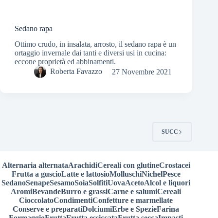
Sedano rapa
Ottimo crudo, in insalata, arrosto, il sedano rapa è un
ortaggio invernale dai tanti e diversi usi in cucina:
eccone proprietà ed abbinamenti.
Roberta Favazzo
27 Novembre 2021
SUCC
Alternaria alternata
Arachidi
Cereali con glutine
Crostacei
Frutta a guscio
Latte e lattosio
Molluschi
Nichel
Pesce
Sedano
Senape
Sesamo
Soia
Solfiti
Uova
Aceto
Alcol e liquori
Aromi
Bevande
Burro e grassi
Carne e salumi
Cereali
Cioccolato
Condimenti
Confetture e marmellate
Conserve e preparati
Dolciumi
Erbe e Spezie
Farina
Formaggio
Frutta
Frutta essiccata
Frutta secca
Impasti