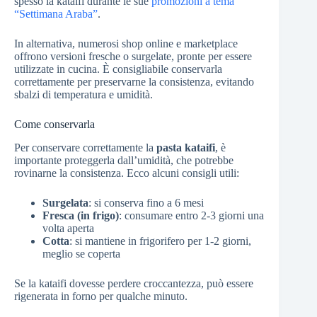
spesso la kataifi durante le sue
promozioni a tema
“Settimana Araba”
.
In alternativa, numerosi shop online e marketplace
offrono versioni fresche o surgelate, pronte per essere
utilizzate in cucina. È consigliabile conservarla
correttamente per preservarne la consistenza, evitando
sbalzi di temperatura e umidità.
Come conservarla
Per conservare correttamente la
pasta kataifi
, è
importante proteggerla dall’umidità, che potrebbe
rovinarne la consistenza. Ecco alcuni consigli utili:
Surgelata
: si conserva fino a 6 mesi
Fresca (in frigo)
: consumare entro 2-3 giorni una
volta aperta
Cotta
: si mantiene in frigorifero per 1-2 giorni,
meglio se coperta
Se la kataifi dovesse perdere croccantezza, può essere
rigenerata in forno per qualche minuto.