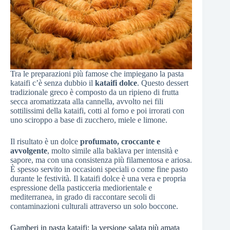
Tra le preparazioni più famose che impiegano la pasta
kataifi c’è senza dubbio il
kataifi dolce
. Questo dessert
tradizionale greco è composto da un ripieno di frutta
secca aromatizzata alla cannella, avvolto nei fili
sottilissimi della kataifi, cotti al forno e poi irrorati con
uno sciroppo a base di zucchero, miele e limone.
Il risultato è un dolce
profumato, croccante e
avvolgente
, molto simile alla baklava per intensità e
sapore, ma con una consistenza più filamentosa e ariosa.
È spesso servito in occasioni speciali o come fine pasto
durante le festività. Il kataifi dolce è una vera e propria
espressione della pasticceria mediorientale e
mediterranea, in grado di raccontare secoli di
contaminazioni culturali attraverso un solo boccone.
Gamberi in pasta kataifi: la versione salata più amata