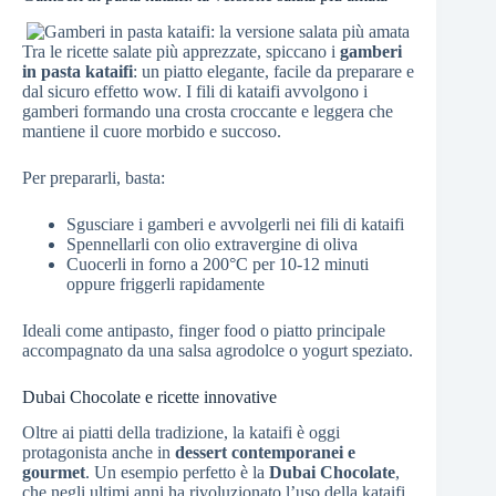
Tra le ricette salate più apprezzate, spiccano i
gamberi
in pasta kataifi
: un piatto elegante, facile da preparare e
dal sicuro effetto wow. I fili di kataifi avvolgono i
gamberi formando una crosta croccante e leggera che
mantiene il cuore morbido e succoso.
Per prepararli, basta:
Sgusciare i gamberi e avvolgerli nei fili di kataifi
Spennellarli con olio extravergine di oliva
Cuocerli in forno a 200°C per 10-12 minuti
oppure friggerli rapidamente
Ideali come antipasto, finger food o piatto principale
accompagnato da una salsa agrodolce o yogurt speziato.
Dubai Chocolate e ricette innovative
Oltre ai piatti della tradizione, la kataifi è oggi
protagonista anche in
dessert contemporanei e
gourmet
. Un esempio perfetto è la
Dubai Chocolate
,
che negli ultimi anni ha rivoluzionato l’uso della kataifi