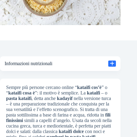
Informazioni nutrizionali
Sempre più persone cercano online “
kataifi cos’è
” o
“
kataifi cosa è
”: il motivo è semplice. La
kataifi
– o
pasta kataifi
, detta anche
kadayif
nella versione turca
– è una preparazione tradizionale che conquista per la
sua versatilità e l’effetto scenografico. Si tratta di una
pasta sottilissima a base di farina e acqua, ridotta in
fili
finissimi
simili a capelli d’angelo. Usata da secoli nella
cucina greca, turca e mediorientale, è perfetta per piatti
dolci e salati: dalla classica
kataifi dolce
con noci e
miele, fino ai celebri
gamberi in pasta kataifi
.