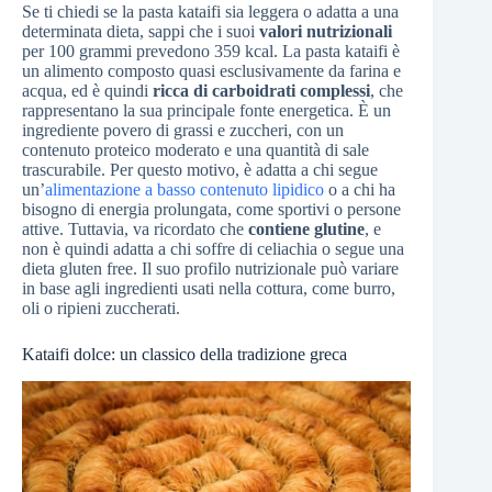
Se ti chiedi se la pasta kataifi sia leggera o adatta a una
determinata dieta, sappi che i suoi
valori nutrizionali
per 100 grammi prevedono 359 kcal. La pasta kataifi è
un alimento composto quasi esclusivamente da farina e
acqua, ed è quindi
ricca di carboidrati complessi
, che
rappresentano la sua principale fonte energetica. È un
ingrediente povero di grassi e zuccheri, con un
contenuto proteico moderato e una quantità di sale
trascurabile. Per questo motivo, è adatta a chi segue
un’
alimentazione a basso contenuto lipidico
o a chi ha
bisogno di energia prolungata, come sportivi o persone
attive. Tuttavia, va ricordato che
contiene glutine
, e
non è quindi adatta a chi soffre di celiachia o segue una
dieta gluten free. Il suo profilo nutrizionale può variare
in base agli ingredienti usati nella cottura, come burro,
oli o ripieni zuccherati.
Kataifi dolce: un classico della tradizione greca