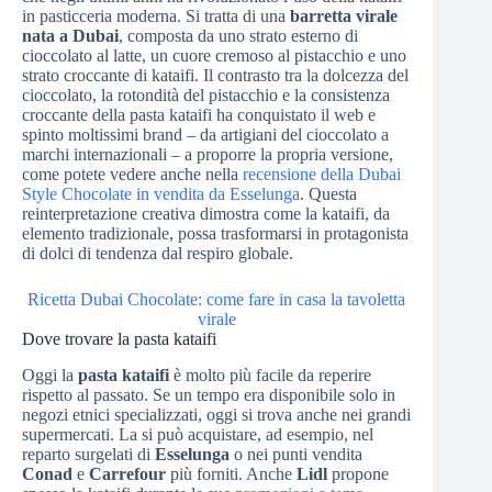
in pasticceria moderna. Si tratta di una
barretta virale
nata a Dubai
, composta da uno strato esterno di
cioccolato al latte, un cuore cremoso al pistacchio e uno
strato croccante di kataifi. Il contrasto tra la dolcezza del
cioccolato, la rotondità del pistacchio e la consistenza
croccante della pasta kataifi ha conquistato il web e
spinto moltissimi brand – da artigiani del cioccolato a
marchi internazionali – a proporre la propria versione,
come potete vedere anche nella
recensione della Dubai
Style Chocolate in vendita da Esselunga
. Questa
reinterpretazione creativa dimostra come la kataifi, da
elemento tradizionale, possa trasformarsi in protagonista
di dolci di tendenza dal respiro globale.
Ricetta Dubai Chocolate: come fare in casa la tavoletta
virale
Dove trovare la pasta kataifi
Oggi la
pasta kataifi
è molto più facile da reperire
rispetto al passato. Se un tempo era disponibile solo in
negozi etnici specializzati, oggi si trova anche nei grandi
supermercati. La si può acquistare, ad esempio, nel
reparto surgelati di
Esselunga
o nei punti vendita
Conad
e
Carrefour
più forniti. Anche
Lidl
propone