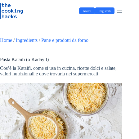
Salta
S
al
a
Accedi
Registrati
contenuto
l
t
a
a
l
Home
/
Ingredients
/
Pane e prodotti da forno
c
o
n
t
Pasta Kataifi (o Kadayif)
e
Cos’è la Kataifi, come si usa in cucina, ricette dolci e salate,
n
valori nutrizionali e dove trovarla nei supermercati
u
t
o