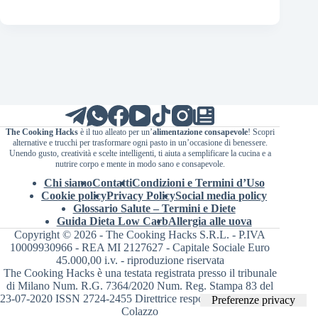
The Cooking Hacks
è il tuo alleato per un’
alimentazione consapevole
! Scopri
alternative e trucchi per trasformare ogni pasto in un’occasione di benessere.
Unendo gusto, creatività e scelte intelligenti, ti aiuta a semplificare la cucina e a
nutrire corpo e mente in modo sano e consapevole.
Chi siamo
Contatti
Condizioni e Termini d’Uso
Cookie policy
Privacy Policy
Social media policy
Glossario Salute – Termini e Diete
Guida Dieta Low Carb
Allergia alle uova
Copyright © 2026 - The Cooking Hacks S.R.L. - P.IVA
10009930966 - REA MI 2127627 - Capitale Sociale Euro
45.000,00 i.v. - riproduzione riservata
The Cooking Hacks è una testata registrata presso il tribunale
di Milano Num. R.G. 7364/2020 Num. Reg. Stampa 83 del
23-07-2020 ISSN 2724-2455 Direttrice responsabile Valentina
Colazzo