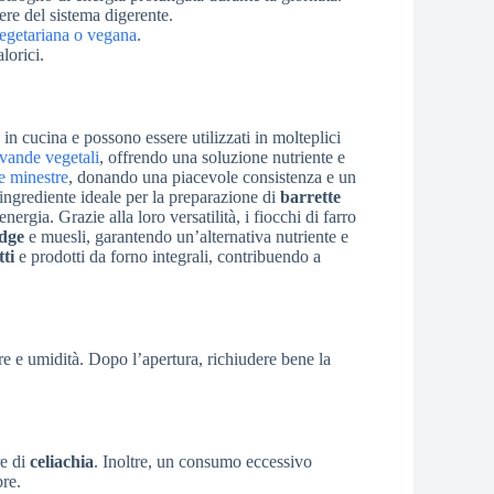
ere del sistema digerente.
vegetariana o vegana
.
lorici.
tà in cucina e possono essere utilizzati in molteplici
vande vegetali
, offrendo una soluzione nutriente e
e minestre
, donando una piacevole consistenza e un
 ingrediente ideale per la preparazione di
barrette
nergia. Grazie alla loro versatilità, i fiocchi di farro
idge
e muesli, garantendo un’alternativa nutriente e
tti
e prodotti da forno integrali, contribuendo a
re e umidità. Dopo l’apertura, richiudere bene la
re di
celiachia
. Inoltre, un consumo eccessivo
bre.