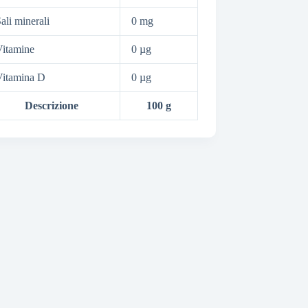
ali minerali
0 mg
itamine
0 µg
Vitamina D
0 µg
Descrizione
100 g