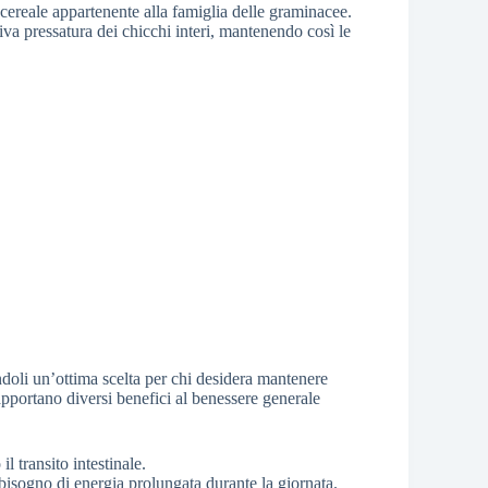
 cereale appartenente alla famiglia delle graminacee.
iva pressatura dei chicchi interi, mantenendo così le
ndoli un’ottima scelta per chi desidera mantenere
apportano diversi benefici al benessere generale
l transito intestinale.
 bisogno di energia prolungata durante la giornata.