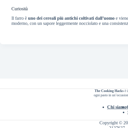
Curiosità
Il farro è
uno dei cereali più antichi coltivati dall’uomo
e viene
moderno, con un sapore leggermente nocciolato e una consistenz
The Cooking Hacks
è i
ogni pasto in un’occasione
Chi siamo
Copyright © 2
2127627 - 