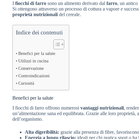
I
fiocchi di farro
sono un alimento derivato dal
farro
, un antico
Si ottengono attraverso un processo di cottura a vapore e success
proprietà nutrizionali
del cereale.
Indice dei contenuti
Benefici per la salute
Utilizzi in cucina
Conservazione
Controindicazioni
Curiosità
Benefici per la salute
I fiocchi di farro offrono numerosi
vantaggi nutrizionali
, rende
un’alimentazione sana ed equilibrata. Grazie alle loro proprietà, 
dell’organismo.
Alta digeribilità:
grazie alla presenza di fibre, favoriscono i
Energia a lungo rilascio:
ideali per chi pratica sport o ha