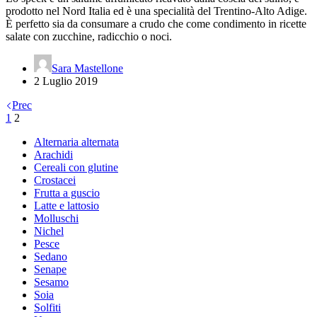
prodotto nel Nord Italia ed è una specialità del Trentino-Alto Adige.
È perfetto sia da consumare a crudo che come condimento in ricette
salate con zucchine, radicchio o noci.
Sara Mastellone
2 Luglio 2019
Prec
1
2
Alternaria alternata
Arachidi
Cereali con glutine
Crostacei
Frutta a guscio
Latte e lattosio
Molluschi
Nichel
Pesce
Sedano
Senape
Sesamo
Soia
Solfiti