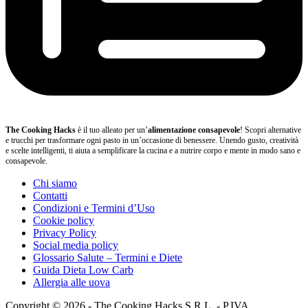
The Cooking Hacks
è il tuo alleato per un’
alimentazione consapevole
! Scopri alternative
e trucchi per trasformare ogni pasto in un’occasione di benessere. Unendo gusto, creatività
e scelte intelligenti, ti aiuta a semplificare la cucina e a nutrire corpo e mente in modo sano e
consapevole.
Chi siamo
Contatti
Condizioni e Termini d’Uso
Cookie policy
Privacy Policy
Social media policy
Glossario Salute – Termini e Diete
Guida Dieta Low Carb
Allergia alle uova
Copyright © 2026 - The Cooking Hacks S.R.L. - P.IVA