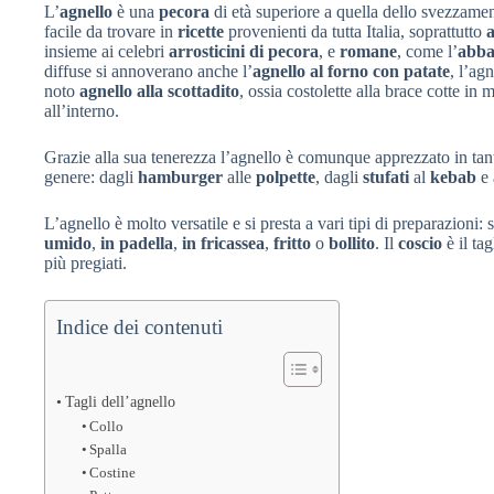
L’
agnello
è una
pecora
di età superiore a quella dello svezzamen
facile da trovare in
ricette
provenienti da tutta Italia, soprattutto
insieme ai celebri
arrosticini di pecora
, e
romane
, come l’
abba
diffuse si annoverano anche l’
agnello al forno con patate
, l’ag
noto
agnello alla scottadito
, ossia costolette alla brace cotte in
all’interno.
Grazie alla sua tenerezza l’agnello è comunque apprezzato in tanti
genere: dagli
hamburger
alle
polpette
, dagli
stufati
al
kebab
e 
L’agnello è molto versatile e si presta a vari tipi di preparazioni:
umido
,
in padella
,
in fricassea
,
fritto
o
bollito
. Il
coscio
è il ta
più pregiati.
Indice dei contenuti
Tagli dell’agnello
Collo
Spalla
Costine