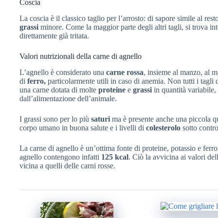
Coscia
La coscia è il classico taglio per l’arrosto: di sapore simile al re
grassi
minore. Come la maggior parte degli altri tagli, si trova in
direttamente già tritata.
Valori nutrizionali della carne di agnello
L’agnello è considerato una
carne rossa
, insieme al manzo, al mai
di
ferro,
particolarmente utili in caso di anemia. Non tutti i tagli 
una carne dotata di molte
proteine
e
grassi
in quantità variabile,
dall’alimentazione dell’animale.
I grassi sono per lo più
saturi
ma è presente anche una piccola q
corpo umano in buona salute e i livelli di
colesterolo
sotto contro
La carne di agnello è un’ottima fonte di proteine, potassio e ferr
agnello contengono infatti
125 kcal
. Ciò la avvicina ai valori de
vicina a quelli delle carni rosse.