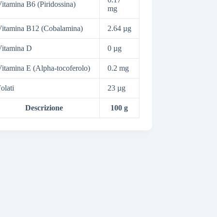
itamina B6 (Piridossina)
mg
itamina B12 (Cobalamina)
2.64 µg
Vitamina D
0 µg
itamina E (Alpha-tocoferolo)
0.2 mg
olati
23 µg
Descrizione
100 g