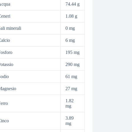
Acqua
74.44 g
eneri
1.08 g
ali minerali
0 mg
alcio
6 mg
osforo
195 mg
otassio
290 mg
Sodio
61 mg
Magnesio
27 mg
1.82
erro
mg
3.89
Zinco
mg