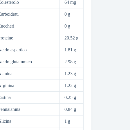
olesterolo
64 mg
arboidrati
0 g
uccheri
0 g
roteine
20.52 g
cido aspartico
1.81 g
Acido glutammico
2.98 g
lanina
1.23 g
rginina
1.22 g
istina
0.25 g
enilalanina
0.84 g
licina
1 g