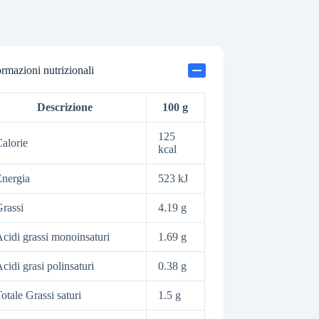
ormazioni nutrizionali
Descrizione
100 g
125
alorie
kcal
nergia
523 kJ
rassi
4.19 g
cidi grassi monoinsaturi
1.69 g
cidi grasi polinsaturi
0.38 g
otale Grassi saturi
1.5 g