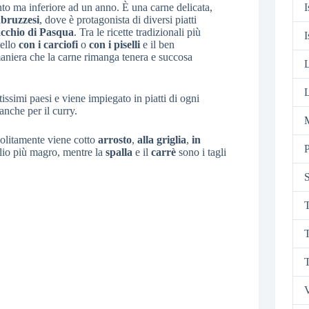
to ma inferiore ad un anno. È una carne delicata,
I
abruzzesi
, dove è protagonista di diversi piatti
cchio di Pasqua
. Tra le ricette tradizionali più
I
nello
con i carciofi
o
con i piselli
e il ben
 maniera che la carne rimanga tenera e succosa
L
ssimi paesi e viene impiegato in piatti di ogni
anche per il curry.
M
 solitamente viene cotto
arrosto
,
alla griglia
,
in
P
glio più magro, mentre la
spalla
e il
carrè
sono i tagli
S
T
T
T
V