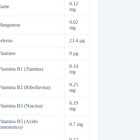
0.12
Rame
mg
0.02
Manganese
mg
elenio
23.4 µg
itamine
0 µg
0.14
itamina B1 (Tiamina)
mg
0.25
itamina B2 (Riboflavina)
mg
6.19
itamina B3 (Niacina)
mg
itamina B5 (Acido
0.7 mg
antotenico)
0.17