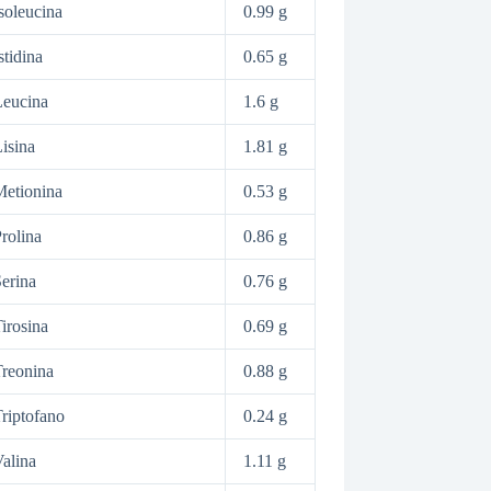
soleucina
0.99 g
stidina
0.65 g
Leucina
1.6 g
isina
1.81 g
etionina
0.53 g
rolina
0.86 g
erina
0.76 g
irosina
0.69 g
reonina
0.88 g
riptofano
0.24 g
alina
1.11 g