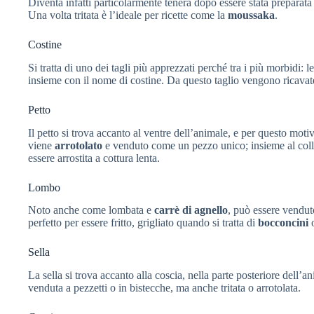
Diventa infatti particolarmente tenera dopo essere stata preparata
Una volta tritata è l’ideale per ricette come la
moussaka
.
Costine
Si tratta di uno dei tagli più apprezzati perché tra i più morbidi: 
insieme con il nome di costine. Da questo taglio vengono ricavat
Petto
Il petto si trova accanto al ventre dell’animale, e per questo moti
viene
arrotolato
e venduto come un pezzo unico; insieme al collo
essere arrostita a cottura lenta.
Lombo
Noto anche come lombata e
carrè di agnello
, può essere vendu
perfetto per essere fritto, grigliato quando si tratta di
bocconcini
o
Sella
La sella si trova accanto alla coscia, nella parte posteriore dell’
venduta a pezzetti o in bistecche, ma anche tritata o arrotolata.