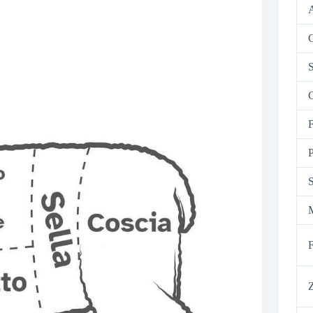
C
S
C
F
P
F