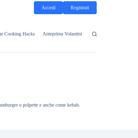
Accedi
Registrati
he Cooking Hacks
Anteprima Volantini
ome hamburger o polpette e anche come kebab.