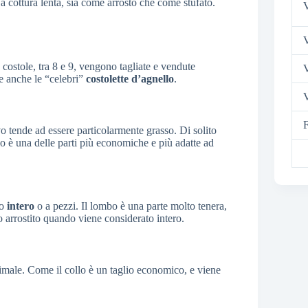
 a cottura lenta, sia come arrosto che come stufato.
V
V
le costole, tra 8 e 9, vengono tagliate e vendute
e anche le “celebri”
costolette d’agnello
.
V
F
vo tende ad essere particolarmente grasso. Di solito
 è una delle parti più economiche e più adatte ad
to
intero
o a pezzi. Il lombo è una parte molto tenera,
 arrostito quando viene considerato intero.
animale. Come il collo è un taglio economico, e viene