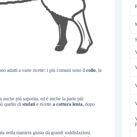
S
V
V
no adatti a varie ricette: i più comuni sono il
collo
, la
V
 anche più saporita, ed è anche la parte più
V
iò quello di
stufati
e ricette
a cottura lenta
, dopo
V
P
ata nella maniera giusta dà grandi soddisfazioni.