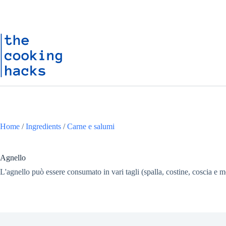
Salta
S
al
a
contenuto
l
t
a
a
l
c
o
n
t
e
n
u
Home
/
Ingredients
/
Carne e salumi
t
o
Agnello
L'agnello può essere consumato in vari tagli (spalla, costine, coscia e mo