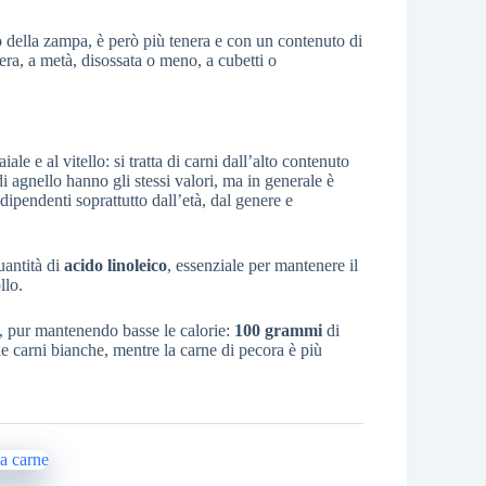
sto della zampa, è però più tenera e con un contenuto di
tera, a metà, disossata o meno, a cubetti o
ale e al vitello: si tratta di carni dall’alto contenuto
di agnello hanno gli stessi valori, ma in generale è
 dipendenti soprattutto dall’età, dal genere e
uantità di
acido linoleico
, essenziale per mantenere il
llo.
o, pur mantenendo basse le calorie:
100 grammi
di
lle carni bianche, mentre la carne di pecora è più