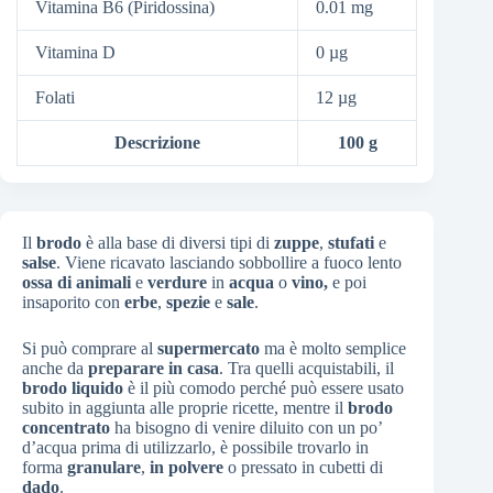
Vitamina B6 (Piridossina)
0.01 mg
Vitamina D
0 µg
Folati
12 µg
Descrizione
100 g
Il
brodo
è alla base di diversi tipi di
zuppe
,
stufati
e
salse
. Viene ricavato lasciando sobbollire a fuoco lento
ossa di animali
e
verdure
in
acqua
o
vino,
e poi
insaporito con
erbe
,
spezie
e
sale
.
Si può comprare al
supermercato
ma è molto semplice
anche da
preparare in casa
. Tra quelli acquistabili, il
brodo liquido
è il più comodo perché può essere usato
subito in aggiunta alle proprie ricette, mentre il
brodo
concentrato
ha bisogno di venire diluito con un po’
d’acqua prima di utilizzarlo, è possibile trovarlo in
forma
granulare
,
in polvere
o pressato in cubetti di
dado
.