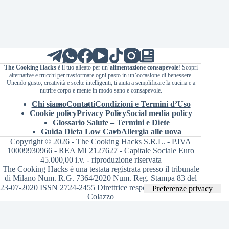
The Cooking Hacks
è il tuo alleato per un’
alimentazione consapevole
! Scopri
alternative e trucchi per trasformare ogni pasto in un’occasione di benessere.
Unendo gusto, creatività e scelte intelligenti, ti aiuta a semplificare la cucina e a
nutrire corpo e mente in modo sano e consapevole.
Chi siamo
Contatti
Condizioni e Termini d’Uso
Cookie policy
Privacy Policy
Social media policy
Glossario Salute – Termini e Diete
Guida Dieta Low Carb
Allergia alle uova
Copyright © 2026 - The Cooking Hacks S.R.L. - P.IVA
10009930966 - REA MI 2127627 - Capitale Sociale Euro
45.000,00 i.v. - riproduzione riservata
The Cooking Hacks è una testata registrata presso il tribunale
di Milano Num. R.G. 7364/2020 Num. Reg. Stampa 83 del
23-07-2020 ISSN 2724-2455 Direttrice responsabile Valentina
Colazzo
Le tue preferenze relative alla privacy