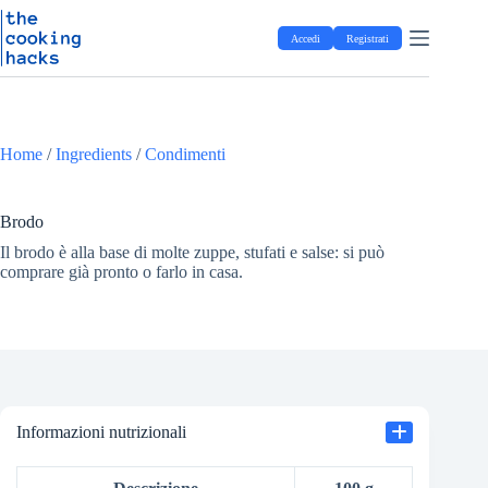
Salta
S
al
a
Accedi
Registrati
contenuto
l
t
a
a
l
c
Home
/
Ingredients
/
Condimenti
o
n
t
Brodo
e
n
Il brodo è alla base di molte zuppe, stufati e salse: si può
u
comprare già pronto o farlo in casa.
t
o
Informazioni nutrizionali