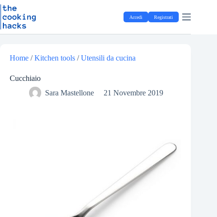
Salta
S
al
a
Accedi
Registrati
contenuto
l
t
a
a
l
Home
/
Kitchen tools
/
Utensili da cucina
c
o
Cucchiaio
n
t
Sara Mastellone
21 Novembre 2019
e
n
u
t
o