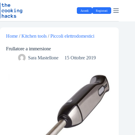
Salta
S
al
a
Accedi
Registrati
contenuto
l
t
a
a
l
Home
/
Kitchen tools
/
Piccoli elettrodomestici
c
o
Frullatore a immersione
n
t
Sara Mastellone
15 Ottobre 2019
e
n
u
t
o