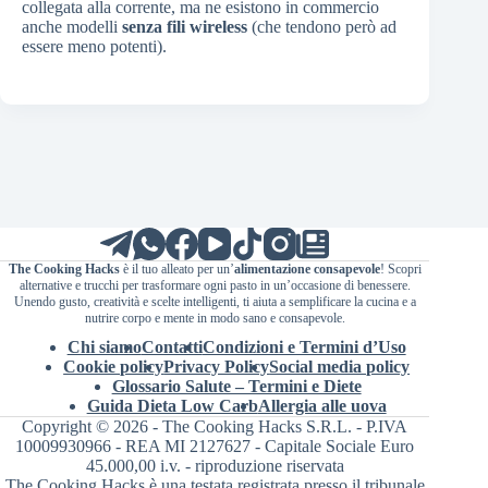
collegata alla corrente, ma ne esistono in commercio
anche modelli
senza fili wireless
(che tendono però ad
essere meno potenti).
The Cooking Hacks
è il tuo alleato per un’
alimentazione consapevole
! Scopri
alternative e trucchi per trasformare ogni pasto in un’occasione di benessere.
Unendo gusto, creatività e scelte intelligenti, ti aiuta a semplificare la cucina e a
nutrire corpo e mente in modo sano e consapevole.
Chi siamo
Contatti
Condizioni e Termini d’Uso
Cookie policy
Privacy Policy
Social media policy
Glossario Salute – Termini e Diete
Guida Dieta Low Carb
Allergia alle uova
Copyright © 2026 - The Cooking Hacks S.R.L. - P.IVA
10009930966 - REA MI 2127627 - Capitale Sociale Euro
45.000,00 i.v. - riproduzione riservata
The Cooking Hacks è una testata registrata presso il tribunale