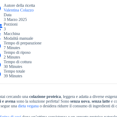
Autore della ricetta
Valentina Colazzo
Data
3 Marzo 2025
Porzioni
3
Macchina
Modalità manuale
Tempo di preparazione
7 Minutes
Tempo di riposo
2 Minutes
Tempo di cottura
30 Minutes
Tempo totale
39 Minutes
stai cercando una
colazione proteica
, leggera e adatta a diverse esigen
i e avena
sono la soluzione perfetta! Sono
senza uova
,
senza latte
e c
 segue una
dieta vegana
o desidera ridurre il consumo di ingredienti di or
a
farina di ceci
dona un’ottima consistenza e un apporto proteico naturale