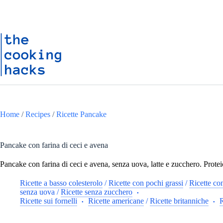
Salta
S
al
a
contenuto
l
t
a
a
l
c
o
n
t
e
n
Home
/
Recipes
/
Ricette Pancake
u
t
o
Pancake con farina di ceci e avena
Pancake con farina di ceci e avena, senza uova, latte e zucchero. Proteic
Ricette a basso colesterolo
/
Ricette con pochi grassi
/
Ricette co
senza uova
/
Ricette senza zucchero
Ricette sui fornelli
Ricette americane
/
Ricette britanniche
R