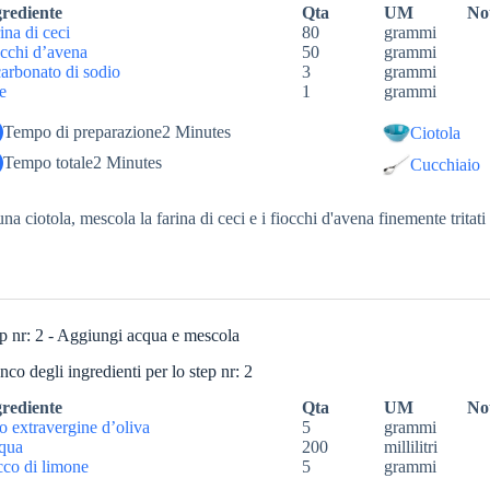
grediente
Qta
UM
No
ina di ceci
80
grammi
cchi d’avena
50
grammi
arbonato di sodio
3
grammi
e
1
grammi
Tempo di preparazione
2 Minutes
Ciotola
Tempo totale
2 Minutes
Cucchiaio
una ciotola, mescola la farina di ceci e i fiocchi d'avena finemente tritati 
p nr: 2 - Aggiungi acqua e mescola
nco degli ingredienti per lo step nr: 2
grediente
Qta
UM
No
o extravergine d’oliva
5
grammi
qua
200
millilitri
co di limone
5
grammi