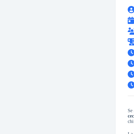
Se 
cec
chi
L