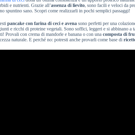
bidi e nutrienti. Grazie all’
assenza di lievito
, sono facili e veloci da pr
no spuntino sano. Scopri come realizzarli in pochi semplici passaggi!
esti
pancake con farina di ceci e avena
sono perfetti per una colazion
iunti e ricchi di proteine vegetali. Sono soffici, leggeri e si abbinano a t
ti! Provali con crema di mandorle e banana o con una
composta di fru
cezza naturale. E perché no: potresti anche provarli come base di
ricett