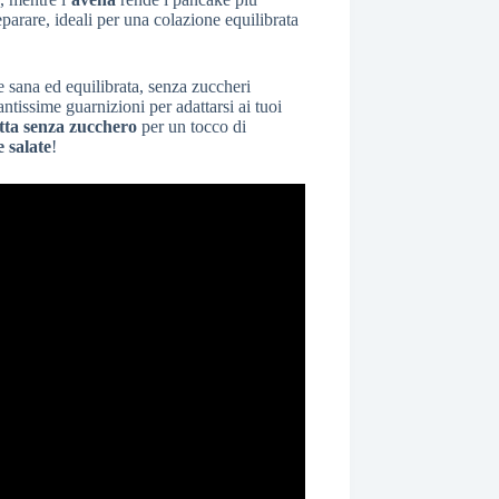
eparare, ideali per una colazione equilibrata
e sana ed equilibrata, senza zuccheri
antissime guarnizioni per adattarsi ai tuoi
tta senza zucchero
per un tocco di
e salate
!