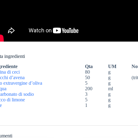
ta ingredienti
grediente
Qta
UM
No
ina di ceci
80
g
cchi d’avena
50
g
(tr
o extravergine d’oliva
5
g
qua
200
ml
arbonato di sodio
3
g
co di limone
5
g
e
1
g
umenti