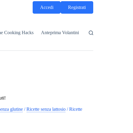
Accedi
Registrati
he Cooking Hacks
Anteprima Volantini
uti!
senza glutine
/
Ricette senza lattosio
/
Ricette