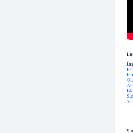
Lis
In
Far
Fio
Oli
Ac
Bic
Suc
Sal
Str