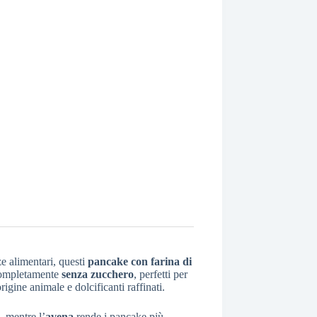
ze alimentari, questi
pancake con farina di
ompletamente
senza zucchero
, perfetti per
igine animale e dolcificanti raffinati.
, mentre l’
avena
rende i pancake più