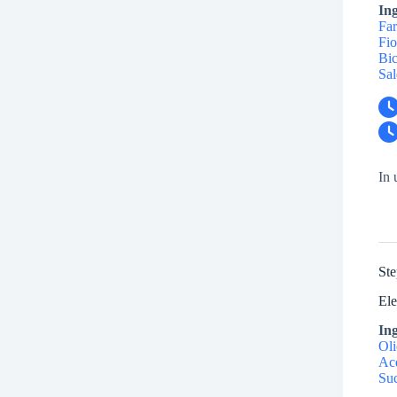
In
Far
Fio
Bic
Sal
In 
Ste
Ele
In
Oli
Ac
Suc