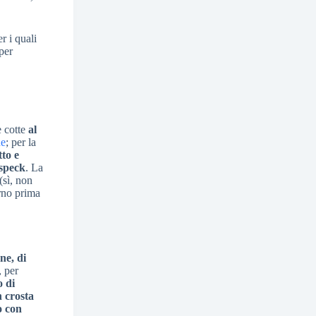
er i quali
per
e cotte
al
ne
; per la
tto e
 speck
. La
(sì, non
orno prima
ne, di
, per
o di
 crosta
o con