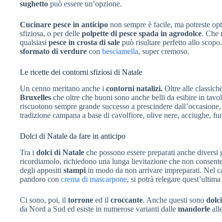
sughetto
può essere un’opzione.
Cucinare pesce in anticipo
non sempre è facile, ma potreste opt
sfiziosa, o per delle
polpette di pesce spada in agrodolce
. Che 
qualsiasi
pesce in crosta di sale
può risultare perfetto allo scopo.
sformato di verdure
con
besciamella
, super cremoso.
Le ricette dei contorni sfiziosi di Natale
Un cenno meritano anche i
contorni natalizi.
Oltre alle classich
Bruxelles
che oltre che buoni sono anche belli da esibire in tavo
riscuotono sempre grande successo a prescindere dall’occasione,
tradizione campana a base di cavolfiore, olive nere, acciughe, fun
Dolci di Natale da fare in anticipo
Tra i
dolci di Natale
che possono essere preparati anche diversi 
ricordiamolo, richiedono una lunga lievitazione che non consente
degli appositi
stampi
in modo da non arrivare impreparati. Nel ca
pandoro con
crema di mascarpone
, si potrà relegare quest’ultima
Ci sono, poi, il
torrone
ed il
croccante
. Anche questi sono
dolci
da Nord a Sud ed esiste in numerose varianti dalle
mandorle
all