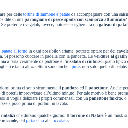
are per delle
tortine di salmone e patate
da accompagnare con una salsi
ne dite di una
parmigiana di pesce spada con scamorza affumicata
?
 Se preferite i vegetali, invece, potreste scegliere tra un
gateau di patat
e
patate al forno
in ogni possibile variante, potreste optare per dei
cavole
la. Si possono cuocere in padella con la pancetta. Le
verdure al gratin
 ma a farla veramente da padrone è l’
insalata di rinforzo
, piatto tipico 
ghetti e tanto altro. Ottimi sono anche i
purè
, non solo quello di patate.
giorni prima ci sono sicuramente il
pandoro
ed il
panettone
. Anche pe
 di poterli improvvisare all’ultimo minuto. Per tale motivo è bene premu
so si voglia deliziare i propri commensali con un
panettone farcito
, o
 fase a poco prima di portarli in tavola.
 natalizi
che durano qualche giorno. Il
torrone di Natale
è un must: si 
e
nocciole
, dal
pistacchio
al
cioccolato
.