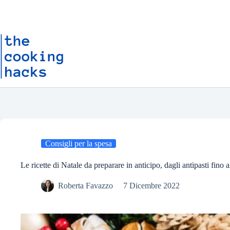
Salta
S
al
a
contenuto
l
t
a
a
l
c
o
n
t
e
n
u
t
o
Consigli per la spesa
Le ricette di Natale da preparare in anticipo, dagli antipasti fino a
Roberta Favazzo
7 Dicembre 2022