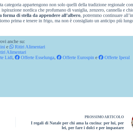
ta categoria appartengono non solo quelli della tradizione regionale co
 ispirazione nordica che profumano di vaniglia, zenzero, cannella e chi
 a forma di stella da appendere all’albero
, potremmo continuare all’in
giorno prima e tenere in frigo, ma non è consigliato un anticipo più lung
ovi anche su:
ini
e
Ritiri Alimentari
tiri Alimentari
te Lidl
,
Offerte Esselunga
,
Offerte Eurospin
e
Offerte Iperal
PROSSIMO
ARTICOLO
I regali di Natale per chi ama la cucina: per lui, per
lei, per fare i dolci e per impastare