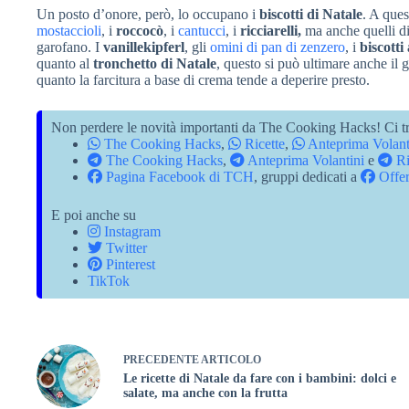
Un posto d’onore, però, lo occupano i
biscotti di Natale
. A ques
mostaccioli
, i
roccocò
, i
cantucci
, i
ricciarelli,
ma anche quelli di
garofano. I
vanillekipferl
, gli
omini di pan di zenzero
, i
biscotti
quanto al
tronchetto di Natale
, questo si può ultimare anche il 
quanto la farcitura a base di crema tende a deperire presto.
Non perdere le novità importanti da The Cooking Hacks! Ci tr
The Cooking Hacks
,
Ricette
,
Anteprima Volant
The Cooking Hacks
,
Anteprima Volantini
e
Ri
Pagina Facebook di TCH
, gruppi dedicati a
Offer
E poi anche su
Instagram
Twitter
Pinterest
TikTok
PRECEDENTE
ARTICOLO
Le ricette di Natale da fare con i bambini: dolci e
salate, ma anche con la frutta