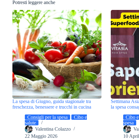
Potresti leggere anche
La spesa di Giugno, guida stagionale tra
Settimana Asia
freschezza, benessere e trucchi in cucina
la spesa cons
Consigli per la spesa
Cibo e
Cibo e
salute
spesa
Valentina Colazzo
Va
22 Maggio 2026
10 Apri