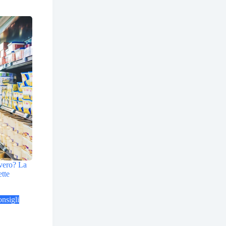
vvero? La
ette
nsigli