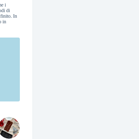
me i
odi di
finito. In
o in