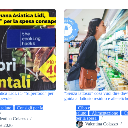
tica Lidl, i 5 “Superfood” per
“Senza lattosio” cosa vuol dire da
apevole
guida al lattosio residuo e alle etich
 salute
Consigli per la
Cibo e
salute
Alimentazione
Co
per la spesa
lentina Colazzo
Valentina Colazzo
le 2026