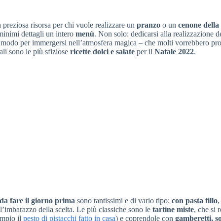
 preziosa risorsa per chi vuole realizzare un
pranzo
o un
cenone della 
inimi dettagli un intero
menù
. Non solo: dedicarsi alla realizzazione d
un modo per immergersi nell’atmosfera magica – che molti vorrebbero pr
ali sono le più sfiziose
ricette dolci e salate
per il
Natale 2022
.
 da fare il giorno prima
sono tantissimi e di vario tipo:
con pasta fillo
,
 l’imbarazzo della scelta. Le più classiche sono le
tartine miste
, che si 
empio il
pesto di pistacchi fatto in casa
) e coprendole con
gamberetti, so