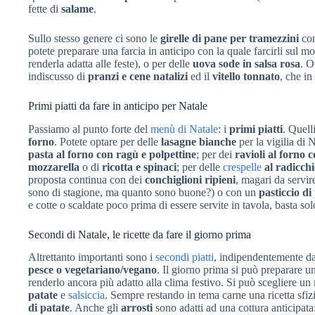
fette di
salame
.
Sullo stesso genere ci sono le
girelle di pane per tramezzini
con
potete preparare una farcia in anticipo con la quale farcirli sul m
renderla adatta alle feste), o per delle
uova sode in salsa rosa
. O
indiscusso di
pranzi e cene natalizi
ed il
vitello tonnato
, che in
Primi piatti da fare in anticipo per Natale
Passiamo al punto forte del
menù di Natale
: i
primi piatti
. Quell
forno
. Potete optare per delle
lasagne bianche
per la vigilia di 
pasta al forno con ragù e polpettine
; per dei
ravioli al forno 
mozzarella
o di
ricotta e spinaci
; per delle
crespelle
al radicchi
proposta continua con dei
conchiglioni ripieni
, magari da servire
sono di stagione, ma quanto sono buone?) o con un
pasticcio di
e cotte o scaldate poco prima di essere servite in tavola, basta sol
Secondi di Natale, le ricette da fare il giorno prima
Altrettanto importanti sono i
secondi piatti
, indipendentemente dal
pesce o vegetariano/vegano
. Il giorno prima si può preparare u
renderlo ancora più adatto alla clima festivo. Si può scegliere un
patate
e
salsiccia
. Sempre restando in tema carne una ricetta sfiz
di patate
. Anche gli
arrosti
sono adatti ad una cottura anticipata: