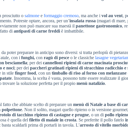
 prosciutto o
salmone
e
formaggio cremoso
, ma anche i
vol au vent
, p
omento. Potreste optare, ancora, per un’
insalata russa
(magari di mare, 
vviamente non può mancare sua maestà il
panettone gastronomico
, re
 fatto di
antipasti di carne freddi
è imbattibile.
i da poter preparare in anticipo sono diversi: si tratta perlopiù di pietanz
Natale, con i
funghi,
con
ragù di pesce
o le classiche
lasagne vegetaria
con besciamella
; per dei
cannelloni ripieni di carne macinata prosciu
o e noci
; per dei
paccheri gratinati ripieni di stracchino radicchio e
 in stile
finger food
, con un
timballo di riso al forno con melanzane
 patate
. Insomma, la scelta è vasta, possono tutte essere realizzate il gi
o trovare la soluzione perfetta per il propio
menù natalizio
.
 fatto che abbiate scelto di preparare un
menù di Natale a base di car
n
polpettone
. Non il solito, magari quello ripieno o in versione gourmet
rotolo di tacchino ripieno di castagne e prugne
, o un di
pollo ripien
iosa è quella del
filetto di maiale in crosta
. Se preferite il pollo fatelo
in
 basta scaldarli prima di portarli in tavola. L’
arrosto di vitello morbid