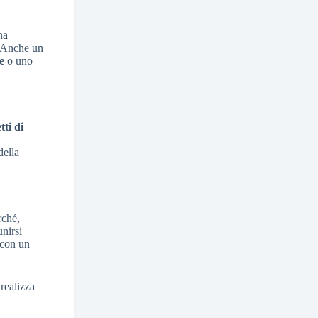
na
 Anche un
e
o uno
tti di
della
rché,
nirsi
 con un
realizza