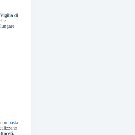
Vigilia di
elle
olungare
 con
pasta
realizzano
ttaceti
,