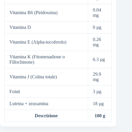
0.04
Vitamina B6 (Piridossina)
mg
Vitamina D
0 µg
0.26
Vitamina E (Alpha-tocoferolo)
mg
Vitamina K (Fitomenadione o
6.3 µg
Fillochinone)
29.9
Vitamina J (Colina totale)
mg
Folati
3 µg
Luteina + zeaxantina
18 µg
Descrizione
100 g