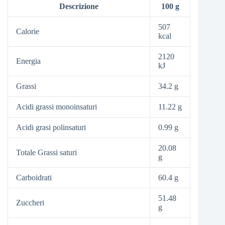
Descrizione
100 g
507
Calorie
kcal
2120
Energia
kJ
Grassi
34.2 g
Acidi grassi monoinsaturi
11.22 g
Acidi grasi polinsaturi
0.99 g
20.08
Totale Grassi saturi
g
Carboidrati
60.4 g
51.48
Zuccheri
g