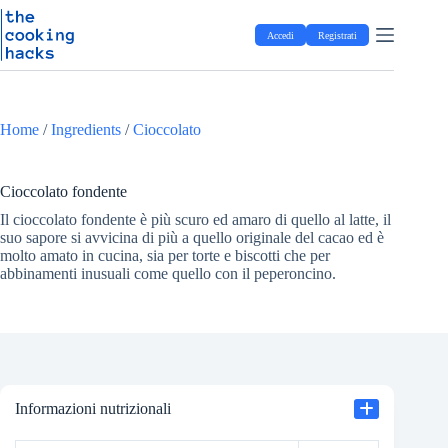
Salta
S
al
a
Accedi
Registrati
contenuto
l
t
a
a
l
Home
/
Ingredients
/
Cioccolato
c
o
n
t
Cioccolato fondente
e
Il cioccolato fondente è più scuro ed amaro di quello al latte, il
n
suo sapore si avvicina di più a quello originale del cacao ed è
u
molto amato in cucina, sia per torte e biscotti che per
t
abbinamenti inusuali come quello con il peperoncino.
o
Informazioni nutrizionali