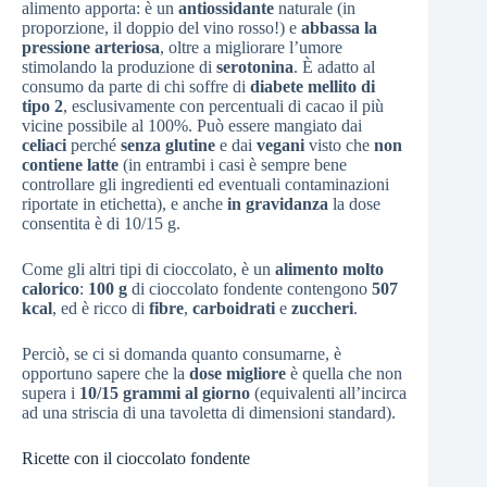
alimento apporta: è un
antiossidante
naturale (in
proporzione, il doppio del vino rosso!) e
abbassa la
pressione arteriosa
, oltre a migliorare l’umore
stimolando la produzione di
serotonina
. È adatto al
consumo da parte di chi soffre di
diabete mellito di
tipo 2
, esclusivamente con percentuali di cacao il più
vicine possibile al 100%. Può essere mangiato dai
celiaci
perché
senza glutine
e dai
vegani
visto che
non
contiene latte
(in entrambi i casi è sempre bene
controllare gli ingredienti ed eventuali contaminazioni
riportate in etichetta), e anche
in gravidanza
la dose
consentita è di 10/15 g.
Come gli altri tipi di cioccolato, è un
alimento molto
calorico
:
100 g
di cioccolato fondente contengono
507
kcal
, ed è ricco di
fibre
,
carboidrati
e
zuccheri
.
Perciò, se ci si domanda quanto consumarne, è
opportuno sapere che la
dose migliore
è quella che non
supera i
10/15 grammi al giorno
(equivalenti all’incirca
ad una striscia di una tavoletta di dimensioni standard).
Ricette con il cioccolato fondente