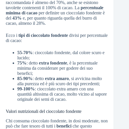
raccomandata è almeno del 70%, anche se esistono
tavolette contenenti il 100% di cacao. La
percentuale
minima di cacao
per definire un cioccolato fondente è
del
43%
e, per quanto riguarda quella del burro di
cacao, almeno il 28%.
Ecco i
tipi di cioccolato fondente
divisi per percentuale
di cacao:
55-70%
: cioccolato fondente, dal colore scuro e
lucido;
75%
: detto
extra fondente
, è la percentuale
minima da considerare per godere dei suo
benefici;
85-90%
: detto
extra amaro
, si avvicina molto
alla purezza ed è più scuro dei tipi precedenti;
99-100%
: cioccolato extra amaro con una
quantità altissima di cacao, molto vicino al sapore
originale dei semi di cacao.
Valori nutrizionali del cioccolato fondente
Chi consuma cioccolato fondente, in dosi moderate, non
può che fare tesoro di tutti i
benefici
che questo