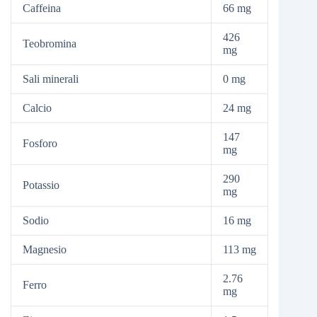
Caffeina
66 mg
426
Teobromina
mg
Sali minerali
0 mg
Calcio
24 mg
147
Fosforo
mg
290
Potassio
mg
Sodio
16 mg
Magnesio
113 mg
2.76
Ferro
mg