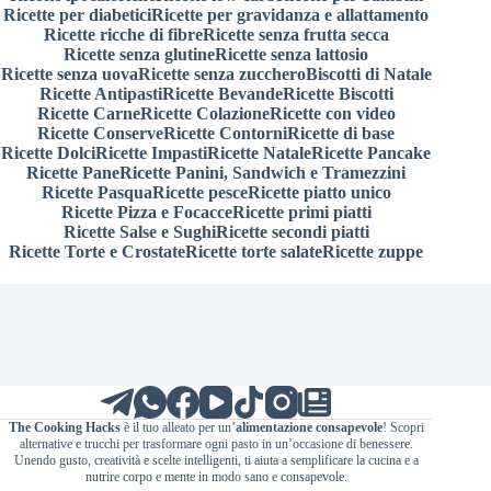
Ricette per diabetici
Ricette per gravidanza e allattamento
Ricette ricche di fibre
Ricette senza frutta secca
Ricette senza glutine
Ricette senza lattosio
Ricette senza uova
Ricette senza zucchero
Biscotti di Natale
Ricette Antipasti
Ricette Bevande
Ricette Biscotti
Ricette Carne
Ricette Colazione
Ricette con video
Ricette Conserve
Ricette Contorni
Ricette di base
Ricette Dolci
Ricette Impasti
Ricette Natale
Ricette Pancake
Ricette Pane
Ricette Panini, Sandwich e Tramezzini
Ricette Pasqua
Ricette pesce
Ricette piatto unico
Ricette Pizza e Focacce
Ricette primi piatti
Ricette Salse e Sughi
Ricette secondi piatti
Ricette Torte e Crostate
Ricette torte salate
Ricette zuppe
The Cooking Hacks
è il tuo alleato per un’
alimentazione consapevole
! Scopri
alternative e trucchi per trasformare ogni pasto in un’occasione di benessere.
Unendo gusto, creatività e scelte intelligenti, ti aiuta a semplificare la cucina e a
nutrire corpo e mente in modo sano e consapevole.