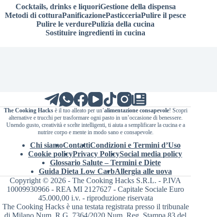
Cocktails, drinks e liquori
Gestione della dispensa
Metodi di cottura
Panificazione
Pasticceria
Pulire il pesce
Pulire le verdure
Pulizia della cucina
Sostituire ingredienti in cucina
The Cooking Hacks
è il tuo alleato per un’
alimentazione consapevole
! Scopri
alternative e trucchi per trasformare ogni pasto in un’occasione di benessere.
Unendo gusto, creatività e scelte intelligenti, ti aiuta a semplificare la cucina e a
nutrire corpo e mente in modo sano e consapevole.
Chi siamo
Contatti
Condizioni e Termini d’Uso
Cookie policy
Privacy Policy
Social media policy
Glossario Salute – Termini e Diete
Guida Dieta Low Carb
Allergia alle uova
Copyright © 2026 - The Cooking Hacks S.R.L. - P.IVA
10009930966 - REA MI 2127627 - Capitale Sociale Euro
45.000,00 i.v. - riproduzione riservata
The Cooking Hacks è una testata registrata presso il tribunale
di Milano Num. R.G. 7364/2020 Num. Reg. Stampa 83 del