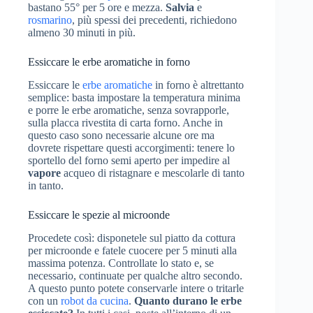
bastano 55° per 5 ore e mezza.
Salvia
e
rosmarino
, più spessi dei precedenti, richiedono
almeno 30 minuti in più.
Essiccare le erbe aromatiche in forno
Essiccare le
erbe aromatiche
in forno è altrettanto
semplice: basta impostare la temperatura minima
e porre le erbe aromatiche, senza sovrapporle,
sulla placca rivestita di carta forno. Anche in
questo caso sono necessarie alcune ore ma
dovrete rispettare questi accorgimenti: tenere lo
sportello del forno semi aperto per impedire al
vapore
acqueo di ristagnare e mescolarle di tanto
in tanto.
Essiccare le spezie al microonde
Procedete così: disponetele sul piatto da cottura
per microonde e fatele cuocere per 5 minuti alla
massima potenza. Controllate lo stato e, se
necessario, continuate per qualche altro secondo.
A questo punto potete conservarle intere o tritarle
con un
robot da cucina
.
Quanto durano le erbe