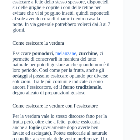
essiccare a fette dello stesso spessore, disponeteli
su delle griglie e copriteli con delle retine per
evitare che vi si poggino insetti, quindi esponeteli
al sole avendo cura di ripararli dentro casa la
notte. In via generale potrebbero volerci dai 3 ai 7
giorni.
Come essiccare la verdura
Essiccare
pomodori
,
melanzane
,
zucchine
, ci
permette di conservarli in maniera del tutto
naturale per poterli gustare anche quando non è il
loro periodo. Così come per la frutta, anche gli
ortaggi
si possono essiccare optando per diverse
soluzioni. Tra le più comuni e indicate ci sono
ancora l’essiccatore, ed il
forno tradizionale
,
degno alleato di preparazioni gustose.
Come essiccare le verdure con l’essiccatore
Per la verdura vale lo stesso discorso fatto per la
frutta però, oltre che a fette, potete essiccarla
anche a
foglie
(ovviamente dopo averle ben
lavate ed asciugate). Potete essiccarle al naturale
o condite, a seconda delle vostre preferenze. Un