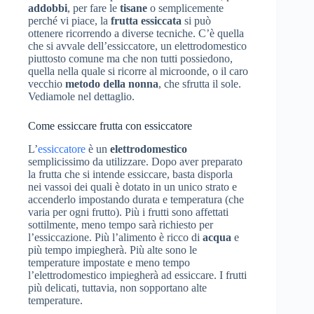
addobbi
, per fare le
tisane
o semplicemente
perché vi piace, la
frutta essiccata
si può
ottenere ricorrendo a diverse tecniche. C’è quella
che si avvale dell’essiccatore, un elettrodomestico
piuttosto comune ma che non tutti possiedono,
quella nella quale si ricorre al microonde, o il caro
vecchio
metodo della nonna
, che sfrutta il sole.
Vediamole nel dettaglio.
Come essiccare frutta con essiccatore
L’
essiccatore
è un
elettrodomestico
semplicissimo da utilizzare. Dopo aver preparato
la frutta che si intende essiccare, basta disporla
nei vassoi dei quali è dotato in un unico strato e
accenderlo impostando durata e temperatura (che
varia per ogni frutto). Più i frutti sono affettati
sottilmente, meno tempo sarà richiesto per
l’essiccazione. Più l’alimento è ricco di
acqua
e
più tempo impiegherà. Più alte sono le
temperature impostate e meno tempo
l’elettrodomestico impiegherà ad essiccare. I frutti
più delicati, tuttavia, non sopportano alte
temperature.