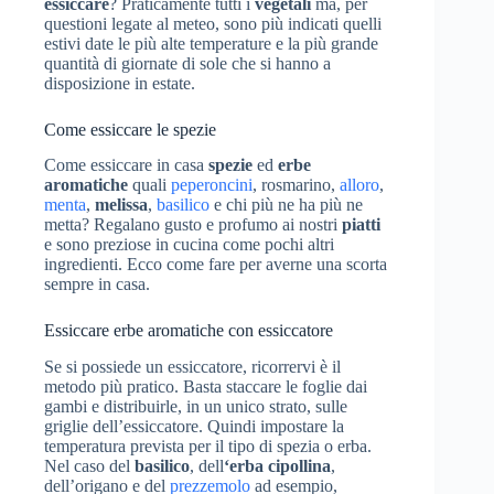
essiccare
? Praticamente tutti i
vegetali
ma, per
questioni legate al meteo, sono più indicati quelli
estivi date le più alte temperature e la più grande
quantità di giornate di sole che si hanno a
disposizione in estate.
Come essiccare le spezie
Come essiccare in casa
spezie
ed
erbe
aromatiche
quali
peperoncini
, rosmarino,
alloro
,
menta
,
melissa
,
basilico
e chi più ne ha più ne
metta? Regalano gusto e profumo ai nostri
piatti
e sono preziose in cucina come pochi altri
ingredienti. Ecco come fare per averne una scorta
sempre in casa.
Essiccare erbe aromatiche con essiccatore
Se si possiede un essiccatore, ricorrervi è il
metodo più pratico. Basta staccare le foglie dai
gambi e distribuirle, in un unico strato, sulle
griglie dell’essiccatore. Quindi impostare la
temperatura prevista per il tipo di spezia o erba.
Nel caso del
basilico
, dell
‘erba cipollina
,
dell’origano e del
prezzemolo
ad esempio,