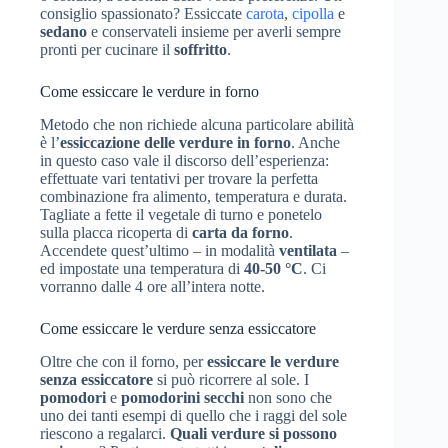
consiglio spassionato? Essiccate
carota
,
cipolla
e
sedano
e conservateli insieme per averli sempre
pronti per cucinare il
soffritto
.
Come essiccare le verdure in forno
Metodo che non richiede alcuna particolare abilità
è l’
essiccazione delle verdure in forno
. Anche
in questo caso vale il discorso dell’esperienza:
effettuate vari tentativi per trovare la perfetta
combinazione fra alimento, temperatura e durata.
Tagliate a fette il vegetale di turno e ponetelo
sulla placca ricoperta di
carta da forno
.
Accendete quest’ultimo – in modalità
ventilata
–
ed impostate una temperatura di
40-50 °C
. Ci
vorranno dalle 4 ore all’intera notte.
Come essiccare le verdure senza essiccatore
Oltre che con il forno, per
essiccare le verdure
senza essiccatore
si può ricorrere al sole. I
pomodori
e
pomodorini secchi
non sono che
uno dei tanti esempi di quello che i raggi del sole
riescono a regalarci.
Quali verdure si possono