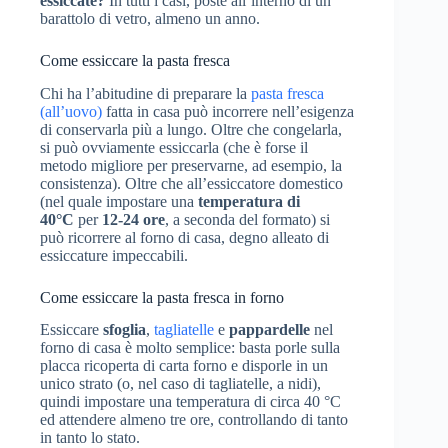
essiccate?
In tutti i casi, poste all’interno di un
barattolo di vetro, almeno un anno.
Come essiccare la pasta fresca
Chi ha l’abitudine di preparare la
pasta fresca
(all’uovo)
fatta in casa può incorrere nell’esigenza
di conservarla più a lungo. Oltre che congelarla,
si può ovviamente essiccarla (che è forse il
metodo migliore per preservarne, ad esempio, la
consistenza). Oltre che all’essiccatore domestico
(nel quale impostare una
temperatura di
40°C
per
12-24 ore
, a seconda del formato) si
può ricorrere al forno di casa, degno alleato di
essiccature impeccabili.
Come essiccare la pasta fresca in forno
Essiccare
sfoglia
,
tagliatelle
e
pappardelle
nel
forno di casa è molto semplice: basta porle sulla
placca ricoperta di carta forno e disporle in un
unico strato (o, nel caso di tagliatelle, a nidi),
quindi impostare una temperatura di circa 40 °C
ed attendere almeno tre ore, controllando di tanto
in tanto lo stato.