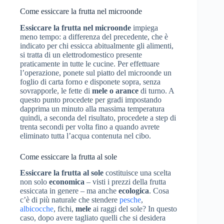
Come essiccare la frutta nel microonde
Essiccare la frutta nel microonde
impiega
meno tempo: a differenza del precedente, che è
indicato per chi essicca abitualmente gli alimenti,
si tratta di un elettrodomestico presente
praticamente in tutte le cucine. Per effettuare
l’operazione, ponete sul piatto del microonde un
foglio di carta forno e disponete sopra, senza
sovrapporle, le fette di
mele o arance
di turno. A
questo punto procedete per gradi impostando
dapprima un minuto alla massima temperatura
quindi, a seconda del risultato, procedete a step di
trenta secondi per volta fino a quando avrete
eliminato tutta l’acqua contenuta nel cibo.
Come essiccare la frutta al sole
Essiccare la frutta al sole
costituisce una scelta
non solo
economica
– visti i prezzi della frutta
essiccata in genere – ma anche
ecologica
. Cosa
c’è di più naturale che stendere
pesche
,
albicocche
, fichi,
mele
ai raggi del sole? In questo
caso, dopo avere tagliato quelli che si desidera