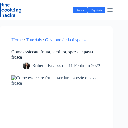
Salta
S
al
a
Accedi
Registrati
contenuto
l
t
a
a
l
c
Home
/
Tutorials
/
Gestione della dispensa
o
n
Come essiccare frutta, verdura, spezie e pasta
t
fresca
e
n
Roberta Favazzo
11 Febbraio 2022
u
t
o