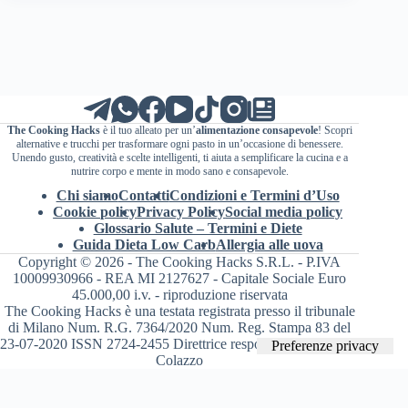
The Cooking Hacks
è il tuo alleato per un’
alimentazione consapevole
! Scopri
alternative e trucchi per trasformare ogni pasto in un’occasione di benessere.
Unendo gusto, creatività e scelte intelligenti, ti aiuta a semplificare la cucina e a
nutrire corpo e mente in modo sano e consapevole.
Chi siamo
Contatti
Condizioni e Termini d’Uso
Cookie policy
Privacy Policy
Social media policy
Glossario Salute – Termini e Diete
Guida Dieta Low Carb
Allergia alle uova
Copyright © 2026 - The Cooking Hacks S.R.L. - P.IVA
10009930966 - REA MI 2127627 - Capitale Sociale Euro
45.000,00 i.v. - riproduzione riservata
The Cooking Hacks è una testata registrata presso il tribunale
di Milano Num. R.G. 7364/2020 Num. Reg. Stampa 83 del
23-07-2020 ISSN 2724-2455 Direttrice responsabile Valentina
Colazzo
Le tue preferenze relative alla privacy