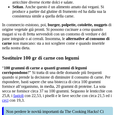
arricchire diverse ricette dolci e salate.
Seitan
. Anche questo è un alimento amato dai vegani. Si
produce a partire dal glutine di frumento ed ha dalla sua la
consistenza simile a quella della carne.
In commercio esistono, poi,
burger, polpette, cotolette, nuggets
di
origine vegetale già pronti. Si possono cucinare a cena quando
magari si va di fretta servendoli con un contorno di verdure e del
pane integrale o ai cereali. Insomma, le
alternative al consumo di
carne
non mancano: sta a noi scegliere come e quando inserirle
nella nostra dieta.
Sostituire 100 gr di carne con legumi
“
100 grammi di carne a quanti grammi di legumi
corrispondono
?” Si tratta di una delle domande più frequenti
quando si prende la decisione di diminuire il consumo di carne. Per
rispondere, basti sapere che una bistecca di circa 100 grammi
fornisce all’organismo, in media, 20 grammi di proteine. La soia
secca ne fornisce circa 37 su 100 grammi. Seguono le lenticchie con
25,8, i
fagioli
con 22,53, i piselli e le fave secche con circa 21,5 ed i
ceci
con 19,3.
Non perdere le novità importanti da The Cooking Hacks! Ci