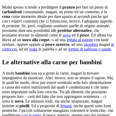
Molto spesso si tende a prediligere il
pranzo
per fare un pieno di
carboidrati
consumando, magari, un primo ed un contorno, e la
cena
come momento ideale per dare spazio ai secondi (anche qui
con i relativi contorni) che ci forniscono, invece, l’adeguato apporto
di proteine. Se, però, vogliamo sostituire quelle di origine animale,
possiamo dare una possibilità alle
proteine alternative
, che
possiamo trovare in alimenti come le
uova
ed il
pesce
. Ed allora via
libera ad un
uovo alla coque
, o ad una
frittata al vapore
con tante
verdure, oppure oppure al
pesce azzurro
, ad uno
sgombro
magari
al
cartoccio
, ad un’
orata
in padella o ad un
tortino di salmone e patate
.
Le alternative alla carne per bambini
A molti
bambini
non va a genio la carne, magari la trovano
impegnativa da masticare. Altri, invece, non ne amano il sapore. Ma,
in qualche modo, deve pur essere sostituita nella loro alimentazione
a causa dei valori nutrizionali dai quali è caratterizzata e che tanto
sono importanti nella loro crescita. Tra gli alimenti che possiamo
proporre loro – certi del fatto che non oppongano resistenza – ci
sono le
uova
. Le adorano sode, ma anche strapazzate, magari
insieme ai
piselli
. Ed a proposito di
legumi
, anche questi sono fonti
proteiche. I piccoli solitamente mangiano volentieri le lenticchie, che
prediligono
con la pasta
. Il pesce, tuttavia, rimane uno dei migliori