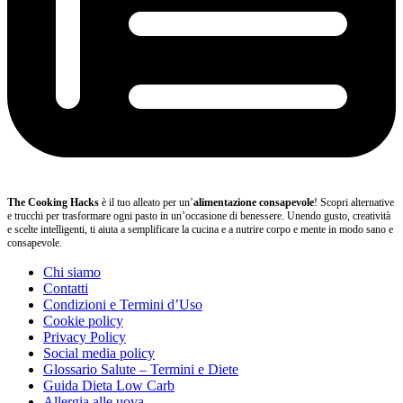
The Cooking Hacks
è il tuo alleato per un’
alimentazione consapevole
! Scopri alternative
e trucchi per trasformare ogni pasto in un’occasione di benessere. Unendo gusto, creatività
e scelte intelligenti, ti aiuta a semplificare la cucina e a nutrire corpo e mente in modo sano e
consapevole.
Chi siamo
Contatti
Condizioni e Termini d’Uso
Cookie policy
Privacy Policy
Social media policy
Glossario Salute – Termini e Diete
Guida Dieta Low Carb
Allergia alle uova