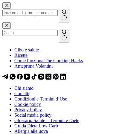
Salta
Salta
al
al
contenuto
contenuto
Nessun
risultato
Cibo e salute
Ricette
Come funziona The Cooking Hacks
Anteprima Volantini
Chi siamo
Contatti
Condizioni e Termini d’Uso
Cookie policy
Privacy Policy
Social media policy
Glossario Salute – Termini e Diete
Guida Dieta Low Carb
Allergia alle uova