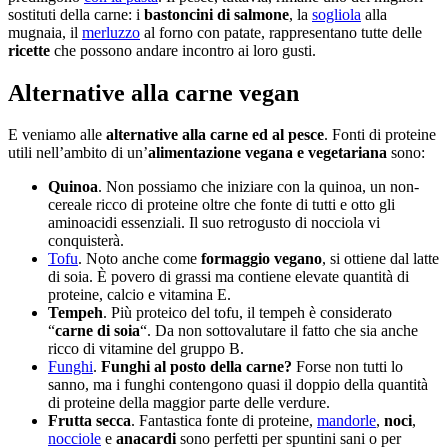
sostituti della carne: i
bastoncini di salmone
, la
sogliola
alla
mugnaia, il
merluzzo
al forno con patate, rappresentano tutte delle
ricette
che possono andare incontro ai loro gusti.
Alternative alla carne vegan
E veniamo alle
alternative alla carne ed al pesce
. Fonti di proteine
utili nell’ambito di un’
alimentazione vegana e vegetariana
sono:
Quinoa
. Non possiamo che iniziare con la quinoa, un non-
cereale ricco di proteine ​​oltre che fonte di tutti e otto gli
aminoacidi essenziali. Il suo retrogusto di nocciola vi
conquisterà.
Tofu
. Noto anche come
formaggio vegano
, si ottiene dal latte
di soia. È povero di grassi ma contiene elevate quantità di
proteine, calcio e vitamina E.
Tempeh
. Più proteico del tofu, il tempeh è considerato
“
carne di soia
“. Da non sottovalutare il fatto che sia anche
ricco di vitamine del gruppo B.
Funghi
.
Funghi al posto della carne?
Forse non tutti lo
sanno, ma i funghi contengono quasi il doppio della quantità
di proteine ​​della maggior parte delle verdure.
Frutta secca
. Fantastica fonte di proteine,
mandorle
,
noci
,
nocciole
e
anacardi
sono perfetti per spuntini sani o per