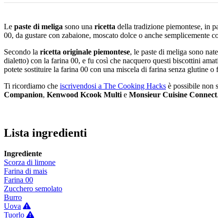
Le
paste di meliga
sono una
ricetta
della tradizione piemontese, in pa
00, da gustare con zabaione, moscato dolce o anche semplicemente co
Secondo la
ricetta originale piemontese
, le paste di meliga sono nat
dialetto) con la farina 00, e fu così che nacquero questi biscottini ama
potete sostituire la farina 00 con una miscela di farina senza glutine o 
Ti ricordiamo che
iscrivendosi a The Cooking Hacks
è possibile non s
Companion
,
Kenwood Kcook Multi
e
Monsieur Cuisine Connect
Lista ingredienti
Ingrediente
Scorza di limone
Farina di mais
Farina 00
Zucchero semolato
Burro
Uova
Tuorlo