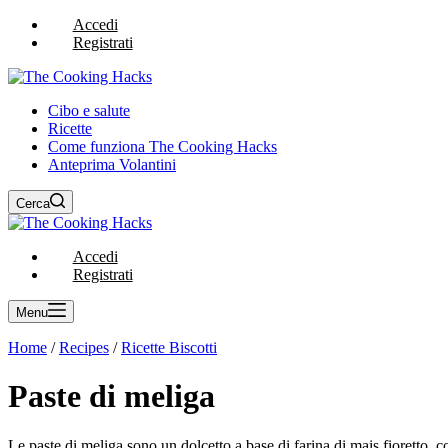
Accedi
Registrati
Cibo e salute
Ricette
Come funziona The Cooking Hacks
Anteprima Volantini
Cerca
Accedi
Registrati
Menu
Home
/
Recipes
/
Ricette Biscotti
Paste di meliga
Le paste di meliga sono un dolcetto a base di farina di mais fioretto, c