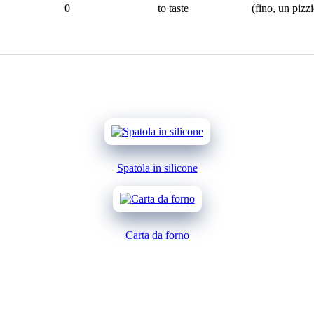
0
to taste
(fino, un pizz
Spatola in silicone
Carta da forno