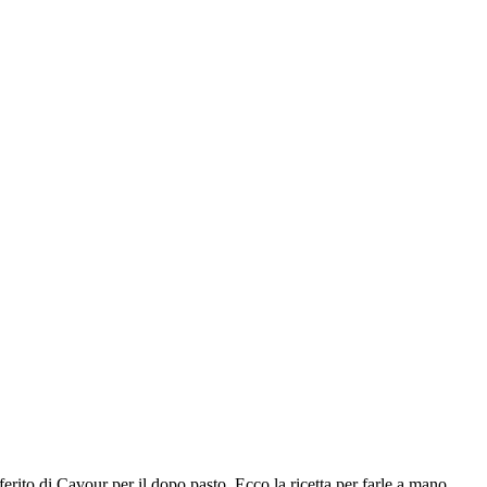
ferito di Cavour per il dopo pasto. Ecco la ricetta per farle a mano,