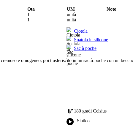
Qta
UM
Note
1
unità
1
unità
Ciotola
Spatola in silicone
Sac à poche
o cremoso e omogeneo, poi trasferiscilo in un sac-à-poche con un beccucc
180 gradi Celsius
Statico