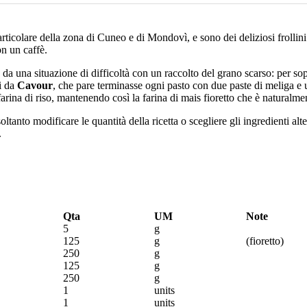
rticolare della zona di Cuneo e di Mondovì, e sono dei deliziosi frollini
n un caffè.
e da una situazione di difficoltà con un raccolto del grano scarso: per so
ti da
Cavour
, che pare terminasse ogni pasto con due paste di meliga e 
farina di riso, mantenendo così la farina di mais fioretto che è naturalme
oltanto modificare le quantità della ricetta o scegliere gli ingredienti al
.
Qta
UM
Note
5
g
125
g
(fioretto)
250
g
125
g
250
g
1
units
1
units