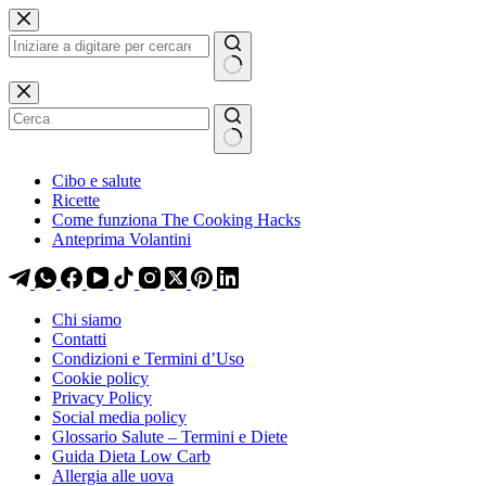
Salta
Salta
al
al
contenuto
contenuto
Nessun
risultato
Cibo e salute
Ricette
Come funziona The Cooking Hacks
Anteprima Volantini
Chi siamo
Contatti
Condizioni e Termini d’Uso
Cookie policy
Privacy Policy
Social media policy
Glossario Salute – Termini e Diete
Guida Dieta Low Carb
Allergia alle uova