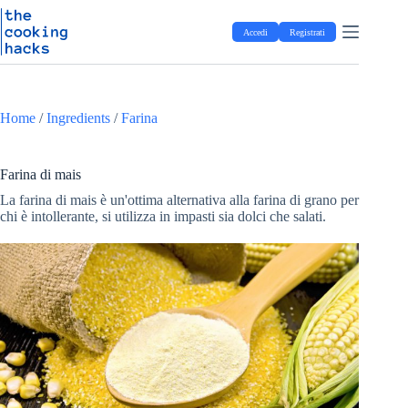
Salta
S
al
a
Accedi
Registrati
contenuto
l
t
a
a
l
Home
/
Ingredients
/
Farina
c
o
n
t
Farina di mais
e
La farina di mais è un'ottima alternativa alla farina di grano per
n
chi è intollerante, si utilizza in impasti sia dolci che salati.
u
t
o