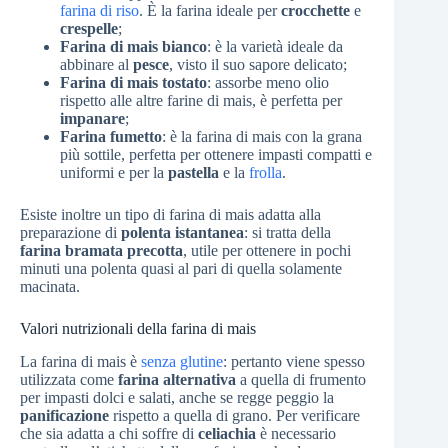
farina di riso
. È la farina ideale per
crocchette
e
crespelle
;
Farina di mais bianco
: è la varietà ideale da
abbinare al
pesce
, visto il suo sapore delicato;
Farina di mais tostato
: assorbe meno olio
rispetto alle altre farine di mais, è perfetta per
impanare
;
Farina fumetto
: è la farina di mais con la grana
più sottile, perfetta per ottenere impasti compatti e
uniformi e per la
pastella
e la
frolla
.
Esiste inoltre un tipo di farina di mais adatta alla
preparazione di
polenta istantanea
: si tratta della
farina bramata precotta
, utile per ottenere in pochi
minuti una polenta quasi al pari di quella solamente
macinata.
Valori nutrizionali della farina di mais
La farina di mais è
senza glutine
: pertanto viene spesso
utilizzata come
farina alternativa
a quella di frumento
per impasti dolci e salati, anche se regge peggio la
panificazione
rispetto a quella di grano. Per verificare
che sia adatta a chi soffre di
celiachia
è necessario