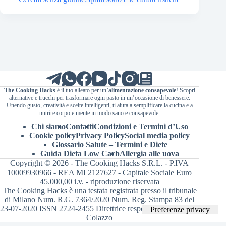
The Cooking Hacks
è il tuo alleato per un’
alimentazione consapevole
! Scopri
alternative e trucchi per trasformare ogni pasto in un’occasione di benessere.
Unendo gusto, creatività e scelte intelligenti, ti aiuta a semplificare la cucina e a
nutrire corpo e mente in modo sano e consapevole.
Chi siamo
Contatti
Condizioni e Termini d’Uso
Cookie policy
Privacy Policy
Social media policy
Glossario Salute – Termini e Diete
Guida Dieta Low Carb
Allergia alle uova
Copyright © 2026 - The Cooking Hacks S.R.L. - P.IVA
10009930966 - REA MI 2127627 - Capitale Sociale Euro
45.000,00 i.v. - riproduzione riservata
The Cooking Hacks è una testata registrata presso il tribunale
di Milano Num. R.G. 7364/2020 Num. Reg. Stampa 83 del
23-07-2020 ISSN 2724-2455 Direttrice responsabile Valentina
Colazzo