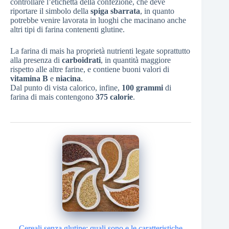
controllare l’etichetta della confezione, che deve
riportare il simbolo della
spiga sbarrata
, in quanto
potrebbe venire lavorata in luoghi che macinano anche
altri tipi di farina contenenti glutine.
La farina di mais ha proprietà nutrienti legate soprattutto
alla presenza di
carboidrati
, in quantità maggiore
rispetto alle altre farine, e contiene buoni valori di
vitamina B
e
niacina
.
Dal punto di vista calorico, infine,
100 grammi
di
farina di mais contengono
375 calorie
.
Cereali senza glutine: quali sono e le caratteristiche