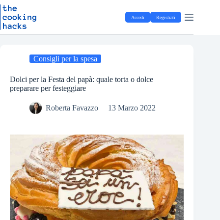
Salta
S
al
a
Accedi
Registrati
contenuto
l
t
a
a
l
Consigli per la spesa
c
o
Dolci per la Festa del papà: quale torta o dolce
n
preparare per festeggiare
t
e
Roberta Favazzo
13 Marzo 2022
n
u
t
o