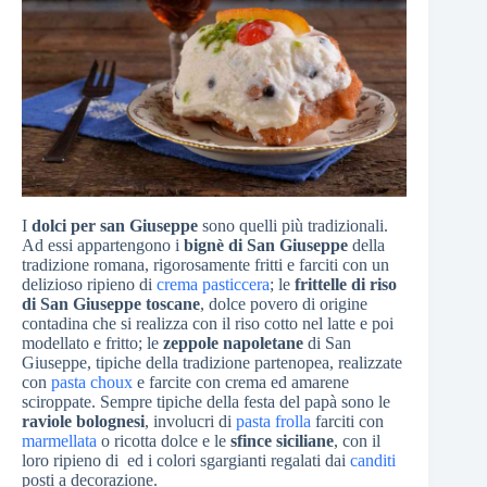
I
dolci per san Giuseppe
sono quelli più tradizionali.
Ad essi appartengono i
bignè di San Giuseppe
della
tradizione romana, rigorosamente fritti e farciti con un
delizioso ripieno di
crema pasticcera
; le
frittelle di riso
di San Giuseppe toscane
, dolce povero di origine
contadina che si realizza con il riso cotto nel latte e poi
modellato e fritto; le
zeppole napoletane
di San
Giuseppe, tipiche della tradizione partenopea, realizzate
con
pasta choux
e farcite con crema ed amarene
sciroppate. Sempre tipiche della festa del papà sono le
raviole bolognesi
, involucri di
pasta frolla
farciti con
marmellata
o ricotta dolce e le
sfince siciliane
, con il
loro ripieno di ed i colori sgargianti regalati dai
canditi
posti a decorazione.