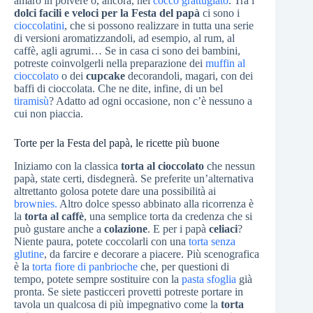
amaro in polvere o, ancora, nel
cocco grattugiato
. Tra i
dolci facili e veloci per la Festa del papà
ci sono i
cioccolatini
, che si possono realizzare in tutta una serie
di versioni aromatizzandoli, ad esempio, al rum, al
caffè, agli agrumi… Se in casa ci sono dei bambini,
potreste coinvolgerli nella preparazione dei
muffin al
cioccolato
o dei
cupcake
decorandoli, magari, con dei
baffi di cioccolata. Che ne dite, infine, di un bel
tiramisù
? Adatto ad ogni occasione, non c’è nessuno a
cui non piaccia.
Torte per la Festa del papà, le ricette più buone
Iniziamo con la classica
torta al cioccolato
che nessun
papà, state certi, disdegnerà. Se preferite un’alternativa
altrettanto golosa potete dare una possibilità ai
brownies.
Altro dolce spesso abbinato alla ricorrenza è
la
torta al caffè
, una semplice torta da credenza che si
può gustare anche a
colazione
. E per i papà
celiaci
?
Niente paura, potete coccolarli con una
torta senza
glutine
, da farcire e decorare a piacere. Più scenografica
è la
torta fiore di panbrioche
che, per questioni di
tempo, potete sempre sostituire con la
pasta sfoglia
già
pronta. Se siete pasticceri provetti potreste portare in
tavola un qualcosa di più impegnativo come la
torta