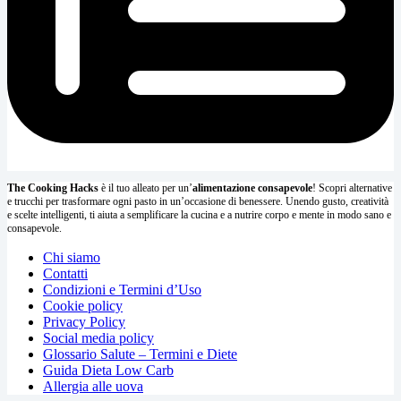
The Cooking Hacks
è il tuo alleato per un’
alimentazione consapevole
! Scopri alternative
e trucchi per trasformare ogni pasto in un’occasione di benessere. Unendo gusto, creatività
e scelte intelligenti, ti aiuta a semplificare la cucina e a nutrire corpo e mente in modo sano e
consapevole.
Chi siamo
Contatti
Condizioni e Termini d’Uso
Cookie policy
Privacy Policy
Social media policy
Glossario Salute – Termini e Diete
Guida Dieta Low Carb
Allergia alle uova