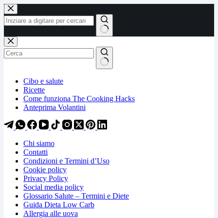
Salta
Salta
al
al
contenuto
contenuto
Nessun
risultato
Cibo e salute
Ricette
Come funziona The Cooking Hacks
Anteprima Volantini
Chi siamo
Contatti
Condizioni e Termini d’Uso
Cookie policy
Privacy Policy
Social media policy
Glossario Salute – Termini e Diete
Guida Dieta Low Carb
Allergia alle uova