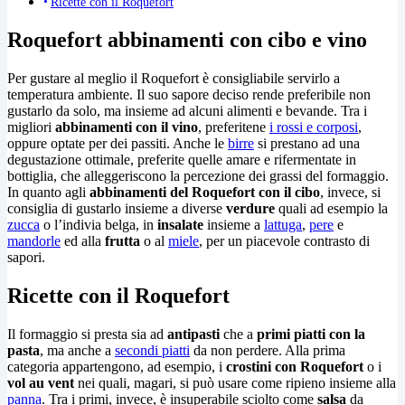
Ricette con il Roquefort
Roquefort abbinamenti con cibo e vino
Per gustare al meglio il Roquefort è consigliabile servirlo a
temperatura ambiente. Il suo sapore deciso rende preferibile non
gustarlo da solo, ma insieme ad alcuni alimenti e bevande. Tra i
migliori
abbinamenti con il vino
, preferitene
i rossi e corposi
,
oppure optate per dei passiti. Anche le
birre
si prestano ad una
degustazione ottimale, preferite quelle amare e rifermentate in
bottiglia, che alleggeriscono la percezione dei grassi del formaggio.
In quanto agli
abbinamenti del Roquefort con il cibo
, invece, si
consiglia di gustarlo insieme a diverse
verdure
quali ad esempio la
zucca
o l’indivia belga, in
insalate
insieme a
lattuga
,
pere
e
mandorle
ed alla
frutta
o al
miele
, per un piacevole contrasto di
sapori.
Ricette con il Roquefort
Il formaggio si presta sia ad
antipasti
che a
primi piatti con la
pasta
, ma anche a
secondi piatti
da non perdere. Alla prima
categoria appartengono, ad esempio, i
crostini
con Roquefort
o i
vol au vent
nei quali, magari, si può usare come ripieno insieme alla
panna
. Tra i primi, invece, è insuperabile sciolto come
salsa
da