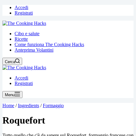
Accedi
Registrati
Cibo e salute
Ricette
Come funziona The Cooking Hacks
Anteprima Volantini
Cerca
Accedi
Registrati
Menu
Home
/
Ingredients
/
Formaggio
Roquefort
Tutto quello che c'è da sapere sul Roquefort, formaggio francese con