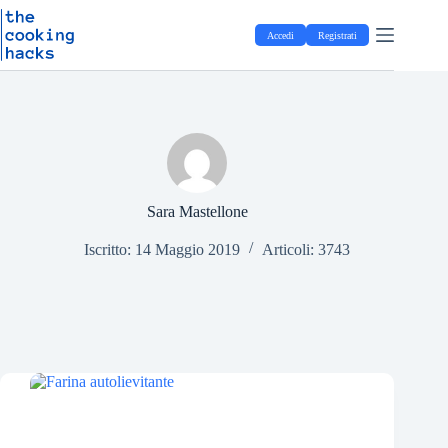
Salta
S
al
a
Accedi
Registrati
contenuto
l
t
a
a
l
c
o
n
t
e
Sara Mastellone
n
u
Iscritto: 14 Maggio 2019
Articoli: 3743
t
o