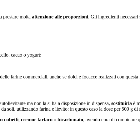
ta prestare molta
attenzione alle proporzioni
. Gli ingredienti necessari 
cello, cacao o yogurt;
lo delle farine commerciali, anche se dolci e focacce realizzati con ques
a autolievitante ma non la si ha a disposizione in dispensa,
sostituirla
è mo
a da soli, utilizzando farina e lievito: in questo caso la dose per 500 g di 
in cubetti
,
cremor tartaro
o
bicarbonato
, avendo cura di combinare 