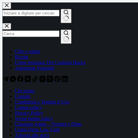
Salta
Salta
al
al
contenuto
contenuto
Nessun
risultato
Cibo e salute
Ricette
Come funziona The Cooking Hacks
Anteprima Volantini
Chi siamo
Contatti
Condizioni e Termini d’Uso
Cookie policy
Privacy Policy
Social media policy
Glossario Salute – Termini e Diete
Guida Dieta Low Carb
Allergia alle uova