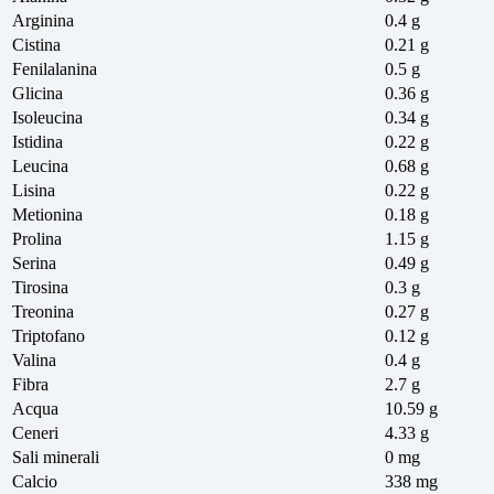
Arginina
0.4 g
Cistina
0.21 g
Fenilalanina
0.5 g
Glicina
0.36 g
Isoleucina
0.34 g
Istidina
0.22 g
Leucina
0.68 g
Lisina
0.22 g
Metionina
0.18 g
Prolina
1.15 g
Serina
0.49 g
Tirosina
0.3 g
Treonina
0.27 g
Triptofano
0.12 g
Valina
0.4 g
Fibra
2.7 g
Acqua
10.59 g
Ceneri
4.33 g
Sali minerali
0 mg
Calcio
338 mg