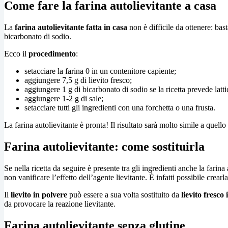
Come fare la farina autolievitante a casa
La
farina autolievitante fatta in casa
non è difficile da ottenere: bas
bicarbonato di sodio.
Ecco il
procedimento
:
setacciare la farina 0 in un contenitore capiente;
aggiungere 7,5 g di lievito fresco;
aggiungere 1 g di bicarbonato di sodio se la ricetta prevede latti
aggiungere 1-2 g di sale;
setacciare tutti gli ingredienti con una forchetta o una frusta.
La farina autolievitante è pronta! Il risultato sarà molto simile a quel
Farina autolievitante: come sostituirla
Se nella ricetta da seguire è presente tra gli ingredienti anche la farin
non vanificare l’effetto dell’agente lievitante. È infatti possibile crearl
Il
lievito in polvere
può essere a sua volta sostituito da
lievito fresco 
da provocare la reazione lievitante.
Farina autolievitante senza glutine