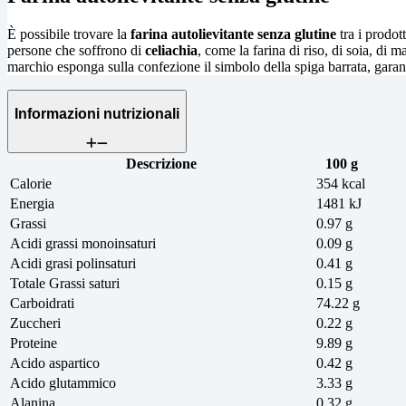
È possibile trovare la
farina autolievitante senza glutine
tra i prodott
persone che soffrono di
celiachia
, come la farina di riso, di soia, di
marchio esponga sulla confezione il simbolo della spiga barrata, garanz
Informazioni nutrizionali
Descrizione
100 g
Calorie
354 kcal
Energia
1481 kJ
Grassi
0.97 g
Acidi grassi monoinsaturi
0.09 g
Acidi grasi polinsaturi
0.41 g
Totale Grassi saturi
0.15 g
Carboidrati
74.22 g
Zuccheri
0.22 g
Proteine
9.89 g
Acido aspartico
0.42 g
Acido glutammico
3.33 g
Alanina
0.32 g