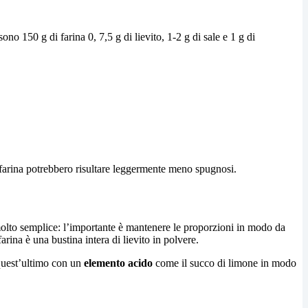
sono 150 g di farina 0, 7,5 g di lievito, 1-2 g di sale e 1 g di
ta farina potrebbero risultare leggermente meno spugnosi.
lto semplice: l’importante è mantenere le proporzioni in modo da
farina è una bustina intera di lievito in polvere.
quest’ultimo con un
elemento
acido
come il succo di limone in modo