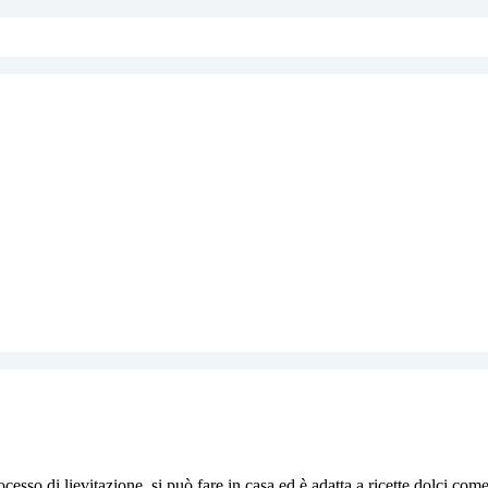
esso di lievitazione, si può fare in casa ed è adatta a ricette dolci come 