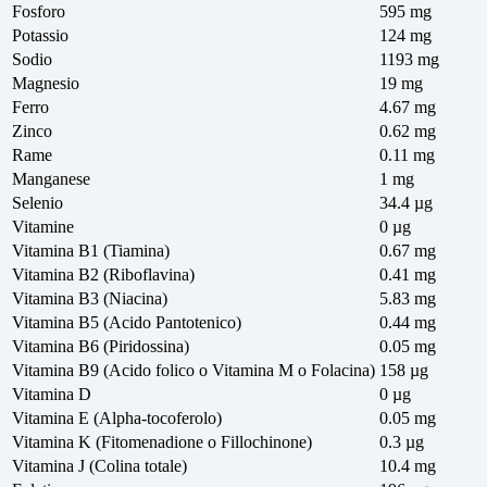
Fosforo
595 mg
Potassio
124 mg
Sodio
1193 mg
Magnesio
19 mg
Ferro
4.67 mg
Zinco
0.62 mg
Rame
0.11 mg
Manganese
1 mg
Selenio
34.4 µg
Vitamine
0 µg
Vitamina B1 (Tiamina)
0.67 mg
Vitamina B2 (Riboflavina)
0.41 mg
Vitamina B3 (Niacina)
5.83 mg
Vitamina B5 (Acido Pantotenico)
0.44 mg
Vitamina B6 (Piridossina)
0.05 mg
Vitamina B9 (Acido folico o Vitamina M o Folacina)
158 µg
Vitamina D
0 µg
Vitamina E (Alpha-tocoferolo)
0.05 mg
Vitamina K (Fitomenadione o Fillochinone)
0.3 µg
Vitamina J (Colina totale)
10.4 mg