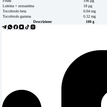
Folati
196 µg
Luteina + zeaxantina
18 µg
Tocoferolo beta
0.04 mg
Tocoferolo gamma
0.32 mg
Descrizione
100 g