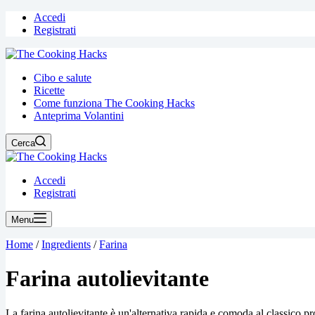
Accedi
Registrati
Cibo e salute
Ricette
Come funziona The Cooking Hacks
Anteprima Volantini
Cerca
Accedi
Registrati
Menu
Home
/
Ingredients
/
Farina
Farina autolievitante
La farina autolievitante è un'alternativa rapida e comoda al classico proc