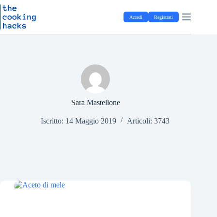
Salta
S
al
a
Accedi
Registrati
contenuto
l
t
a
a
l
c
o
n
t
e
Sara Mastellone
n
u
Iscritto: 14 Maggio 2019
Articoli: 3743
t
o