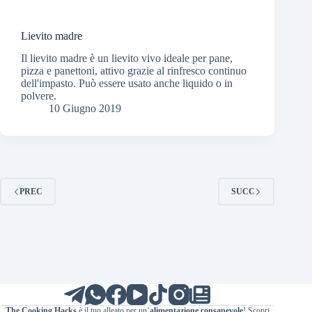
Lievito madre
Il lievito madre è un lievito vivo ideale per pane,
pizza e panettoni, attivo grazie al rinfresco continuo
dell'impasto. Può essere usato anche liquido o in
polvere.
10 Giugno 2019
PREC
SUCC
The Cooking Hacks
è il tuo alleato per un’
alimentazione consapevole
! Scopri