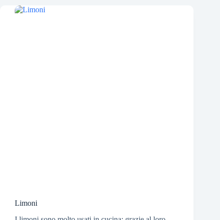
Limoni
I limoni sono molto usati in cucina: grazie al loro