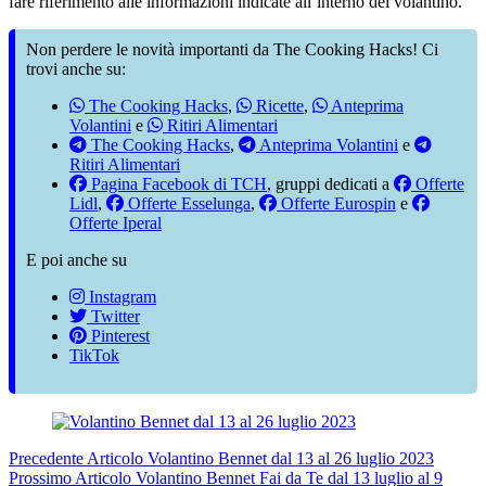
fare riferimento alle informazioni indicate all’interno del volantino.
Non perdere le novità importanti da The Cooking Hacks! Ci
trovi anche su:
The Cooking Hacks
,
Ricette
,
Anteprima
Volantini
e
Ritiri Alimentari
The Cooking Hacks
,
Anteprima Volantini
e
Ritiri Alimentari
Pagina Facebook di TCH
, gruppi dedicati a
Offerte
Lidl
,
Offerte Esselunga
,
Offerte Eurospin
e
Offerte Iperal
E poi anche su
Instagram
Twitter
Pinterest
TikTok
Precedente
Articolo
Volantino Bennet dal 13 al 26 luglio 2023
Prossimo
Articolo
Volantino Bennet Fai da Te dal 13 luglio al 9