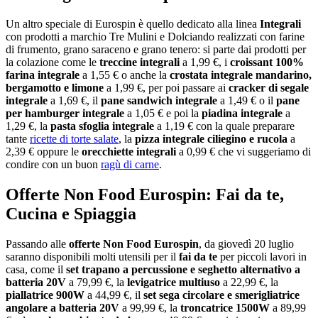
Un altro speciale di Eurospin è quello dedicato alla linea
Integrali
con prodotti a marchio Tre Mulini e Dolciando realizzati con farine
di frumento, grano saraceno e grano tenero: si parte dai prodotti per
la colazione come le
treccine integrali
a 1,99 €, i
croissant 100%
farina integrale
a 1,55 € o anche la
crostata integrale mandarino,
bergamotto e limone
a 1,99 €, per poi passare ai
cracker di segale
integrale
a 1,69 €, il
pane sandwich integrale
a 1,49 € o il
pane
per hamburger integrale
a 1,05 € e poi la
piadina integrale
a
1,29 €, la
pasta sfoglia integrale
a 1,19 € con la quale preparare
tante
ricette di torte salate
, la
pizza integrale ciliegino e rucola
a
2,39 € oppure le
orecchiette integrali
a 0,99 € che vi suggeriamo di
condire con un buon
ragù di carne
.
Offerte Non Food Eurospin: Fai da te,
Cucina e Spiaggia
Passando alle
offerte Non Food Eurospin
, da giovedì 20 luglio
saranno disponibili molti utensili per il
fai da te
per piccoli lavori in
casa, come il
set trapano a percussione e seghetto alternativo a
batteria 20V
a 79,99 €, la
levigatrice multiuso
a 22,99 €, la
piallatrice 900W
a 44,99 €, il
set sega circolare e smerigliatrice
angolare a batteria 20V
a 99,99 €, la
troncatrice 1500W
a 89,99