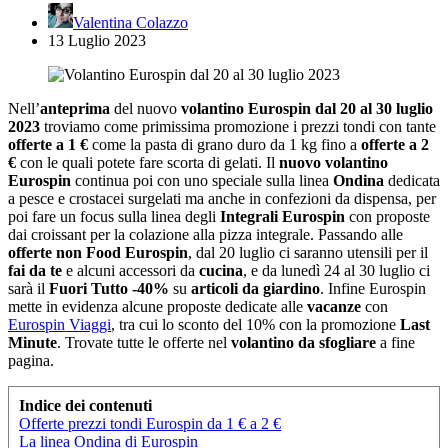
Valentina Colazzo
13 Luglio 2023
Nell’
anteprima
del nuovo
volantino Eurospin dal 20 al 30 luglio
2023
troviamo come primissima promozione i prezzi tondi con tante
offerte a 1 €
come la pasta di grano duro da 1 kg fino a
offerte a 2
€
con le quali potete fare scorta di gelati. Il
nuovo volantino
Eurospin
continua poi con uno speciale sulla linea
Ondina
dedicata
a pesce e crostacei surgelati ma anche in confezioni da dispensa, per
poi fare un focus sulla linea degli
Integrali Eurospin
con proposte
dai croissant per la colazione alla pizza integrale. Passando alle
offerte non Food Eurospin
, dal 20 luglio ci saranno utensili per il
fai da te
e alcuni accessori da
cucina
, e da lunedì 24 al 30 luglio ci
sarà il
Fuori Tutto -40%
su
articoli da giardino
. Infine Eurospin
mette in evidenza alcune proposte dedicate alle
vacanze
con
Eurospin Viaggi
, tra cui lo sconto del 10% con la promozione
Last
Minute
. Trovate tutte le offerte nel
volantino da sfogliare
a fine
pagina.
Indice dei contenuti
Offerte prezzi tondi Eurospin da 1 € a 2 €
La linea Ondina di Eurospin