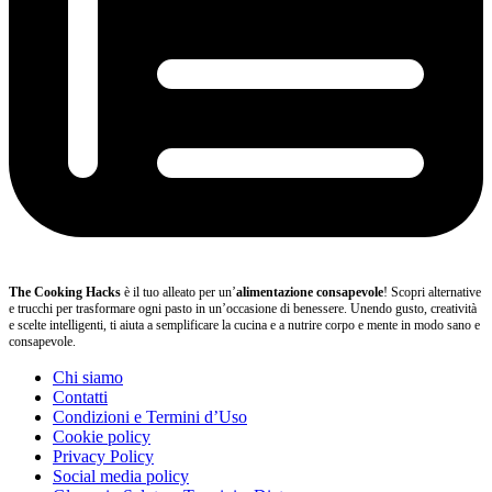
The Cooking Hacks
è il tuo alleato per un’
alimentazione consapevole
! Scopri alternative
e trucchi per trasformare ogni pasto in un’occasione di benessere. Unendo gusto, creatività
e scelte intelligenti, ti aiuta a semplificare la cucina e a nutrire corpo e mente in modo sano e
consapevole.
Chi siamo
Contatti
Condizioni e Termini d’Uso
Cookie policy
Privacy Policy
Social media policy