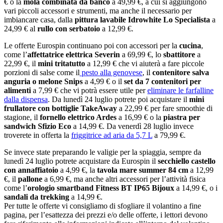
€ o la
mola combinata da banco
a 49,99 €, a cui si aggiungono
vari piccoli accessori e strumenti, ma anche il necessario per
imbiancare casa, dalla
pittura lavabile Idrowhite Lo Specialista
a
24,99 € al
rullo con serbatoio
a 12,99 €.
Le offerte Eurospin continuano poi con accessori per la
cucina
,
come l’
affettatrice elettrica Severin
a 69,99 €, lo
sbattitore
a
22,99 €, il
mini tritatutto
a 12,99 € che vi aiuterà a fare piccole
porzioni di salse come il
pesto alla genovese
, il
contenitore salva
anguria o melone Snips
a 4,99 € o il
set da 7 contenitori per
alimenti
a 7,99 € che vi potrà essere utile per
eliminare le farfalline
dalla dispensa
. Da lunedì 24 luglio potrete poi acquistare il
mini
frullatore con bottiglie TakeAway
a 22,99 € per fare smoothie di
stagione, il
fornello elettrico Ardes
a 16,99 € o la
piastra per
sandwich Sfizio Eco
a 14,99 €. Da venerdì 28 luglio invece
troverete in offerta la
friggitrice ad aria da 5,7 L
a 79,99 €.
Se invece state preparando le valigie per la spiaggia, sempre da
lunedì 24 luglio potrete acquistare da Eurospin il
secchiello castello
con annaffiatoio
a 4,99 €, la
tavola mare summer 84 cm
a 12,99
€, il
pallone
a 6,99 €, ma anche altri accessori per l’attività fisica
come l’
orologio smartband Fitness BT IP65 Bijoux
a 14,99 €, o i
sandali da trekking
a 14,99 €.
Per tutte le offerte vi consigliamo di sfogliare il volantino a fine
pagina, per l’esattezza dei prezzi e/o delle offerte, i lettori devono