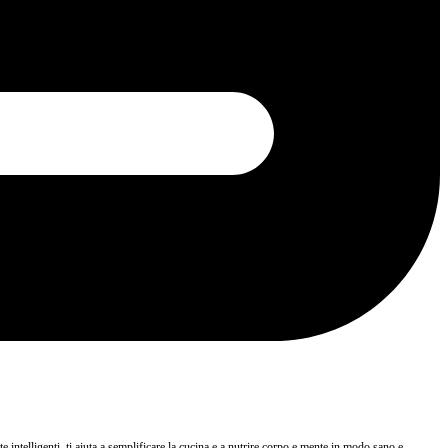
e intelligenti, ti aiuta a semplificare la cucina e a nutrire corpo e mente in modo sano e