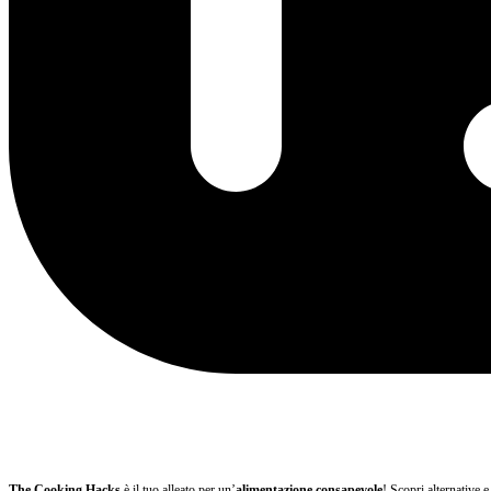
The Cooking Hacks
è il tuo alleato per un’
alimentazione consapevole
! Scopri alternative 