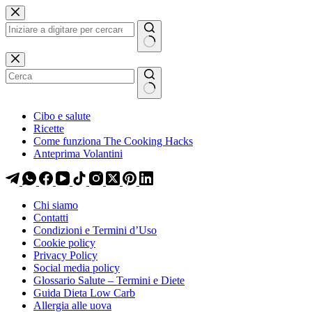
Salta
Salta
al
al
contenuto
contenuto
Nessun
risultato
Cibo e salute
Ricette
Come funziona The Cooking Hacks
Anteprima Volantini
Chi siamo
Contatti
Condizioni e Termini d’Uso
Cookie policy
Privacy Policy
Social media policy
Glossario Salute – Termini e Diete
Guida Dieta Low Carb
Allergia alle uova