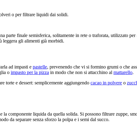
lveri o per filtrare liquidi dai solidi.
parte finale semisferica, solitamente in rete o traforata, utilizzato per 
ù leggera gli alimenti già morbidi.
rarla ad impasti e
pastelle
, prevenendo che vi si formino grumi o che ass
glia o
impasto per la pizza
in modo che non si attacchino al
mattarello
.
rare torte e dessert: semplicemente aggiungendo
cacao in polvere
o
zucch
ne la componente liquida da quella solida. Si possono filtrare zuppe, sm
modo da separare senza sforzo la polpa e i semi dal succo.