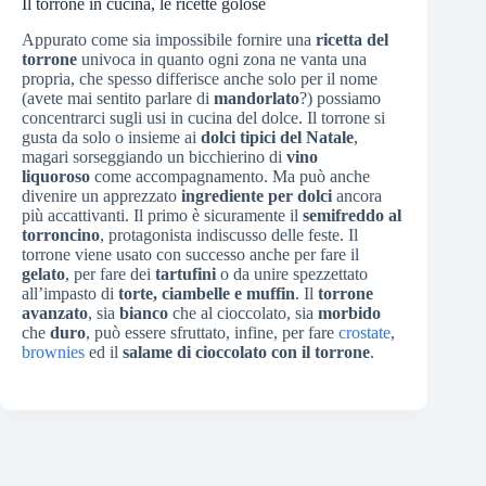
Il torrone in cucina, le ricette golose
Appurato come sia impossibile fornire una
ricetta del
torrone
univoca in quanto ogni zona ne vanta una
propria, che spesso differisce anche solo per il nome
(avete mai sentito parlare di
mandorlato
?) possiamo
concentrarci sugli usi in cucina del dolce. Il torrone si
gusta da solo o insieme ai
dolci tipici del Natale
,
magari sorseggiando un bicchierino di
vino
liquoroso
come accompagnamento. Ma può anche
divenire un apprezzato
ingrediente per dolci
ancora
più accattivanti. Il primo è sicuramente il
semifreddo al
torroncino
, protagonista indiscusso delle feste. Il
torrone viene usato con successo anche per fare il
gelato
, per fare dei
tartufini
o da unire spezzettato
all’impasto di
torte, ciambelle e muffin
. Il
torrone
avanzato
, sia
bianco
che al cioccolato, sia
morbido
che
duro
, può essere sfruttato, infine, per fare
crostate
,
brownies
ed il
salame di cioccolato con il torrone
.