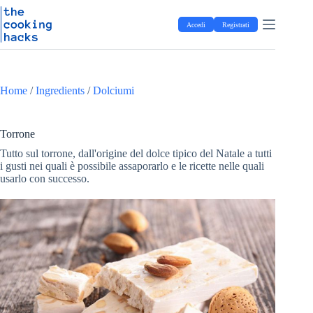
Salta
S
al
a
Accedi
Registrati
contenuto
l
t
a
a
l
Home
/
Ingredients
/
Dolciumi
c
o
n
t
Torrone
e
Tutto sul torrone, dall'origine del dolce tipico del Natale a tutti
n
i gusti nei quali è possibile assaporarlo e le ricette nelle quali
u
usarlo con successo.
t
o