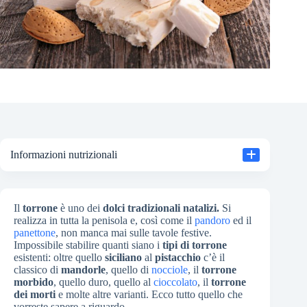
Informazioni nutrizionali
Il
torrone
è uno dei
dolci tradizionali natalizi.
Si
realizza in tutta la penisola e, così come il
pandoro
ed il
panettone
, non manca mai sulle tavole festive.
Impossibile stabilire quanti siano i
tipi di torrone
esistenti: oltre quello
siciliano
al
pistacchio
c’è il
classico di
mandorle
, quello di
nocciole
, il
torrone
morbido
, quello duro, quello al
cioccolato
, il
torrone
dei morti
e molte altre varianti. Ecco tutto quello che
vorreste sapere a riguardo.