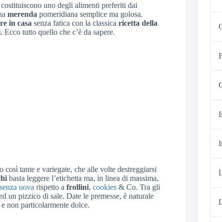
costituiscono uno degli alimenti preferiti dai
una
merenda
pomeridiana semplice ma golosa.
re in casa
senza fatica con la classica
ricetta della
C
i
. Ecco tutto quello che c’è da sapere.
F
G
I
I
o così tante e variegate, che alle volte destreggiarsi
chi
basta leggere l’etichetta ma, in linea di massima,
senza uova
rispetto a
frollini
,
cookies
& Co. Tra gli
e, ed un pizzico di sale. Date le premesse, è naturale
L
o e non particolarmente dolce.