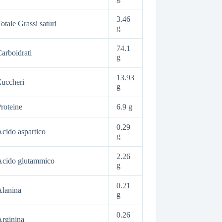
3.46
otale Grassi saturi
g
74.1
arboidrati
g
13.93
uccheri
g
roteine
6.9 g
0.29
cido aspartico
g
2.26
Acido glutammico
g
0.21
lanina
g
0.26
rginina