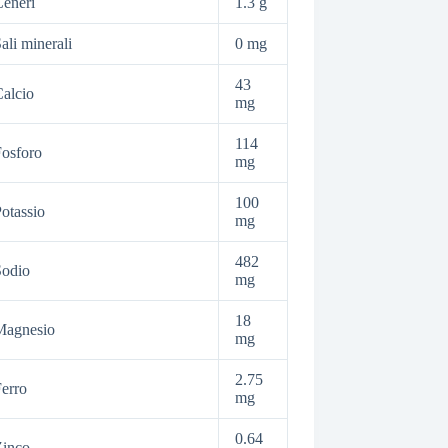
eneri
1.3 g
ali minerali
0 mg
43
alcio
mg
114
osforo
mg
100
otassio
mg
482
Sodio
mg
18
Magnesio
mg
2.75
erro
mg
0.64
Zinco