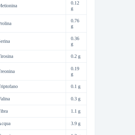
0.12
etionina
g
0.76
rolina
g
0.36
erina
g
irosina
0.2 g
0.19
reonina
g
riptofano
0.1 g
alina
0.3 g
ibra
1.1 g
Acqua
3.9 g