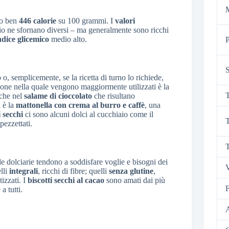
M
no ben
446 calorie
su 100 grammi. I
valori
 ne sfornano diversi – ma generalmente sono ricchi
ndice glicemico
medio alto.
P
S
, semplicemente, se la ricetta di turno lo richiede,
azione nella quale vengono maggiormente utilizzati è la
T
che nel
salame di cioccolato
che risultano
 è la
mattonella con crema al burro e caffè
, una
i secchi
ci sono alcuni dolci al cucchiaio come il
T
pezzettati.
T
de dolciarie tendono a soddisfare voglie e bisogni dei
V
lli
integrali
, ricchi di fibre; quelli
senza glutine
,
tizzati. I
biscotti secchi al cacao
sono amati dai più
F
a tutti.