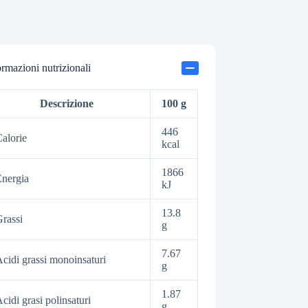
ormazioni nutrizionali
Descrizione
100 g
446
alorie
kcal
1866
nergia
kJ
13.8
rassi
g
7.67
cidi grassi monoinsaturi
g
1.87
cidi grasi polinsaturi
g