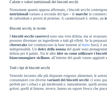
Calorie e valori nutrizionali dei biscotti secchi
Nonostante quanto appena affermato, i biscotti secchi contengo
nutrizionali
variano a seconda del tipo – le
marche
in commercio
di carboidrati e poveri di proteine. A caratterizzarli è, infine, un
i
Biscotti secchi, le ricette
I
biscotti secchi caserecci
sono una vera delizia, ma se avanzano o
possono diventare un ingrediente a tutti gli effetti. Se la prepar
cheesecake
(ne costituiscono la base insieme al
burro
fuso), è an
indispensabili. Un
dolce della nonna
del quale sono protagonisti
delizia per il palato. Tra le altre
idee su come utilizzare i biscott
biancomangiare siciliano
, all’interno del quale vanno aggiunti s
Tutti i tipi di biscotti secchi
Venendo incontro alle più disparate esigenze alimentari, le azien
consumatori con diverse
varianti dei biscotti secchi
: ci sono que
perfetti per i celiaci e gli intolleranti e, naturalmente, quelli aroma
golosi, quelli al limone, invece, hanno un sapore fresco che piace 