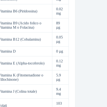
0.02
itamina B6 (Piridossina)
mg
itamina B9 (Acido folico o
89
itamina M o Folacina)
µg
0.05
itamina B12 (Cobalamina)
µg
Vitamina D
0 µg
0.12
itamina E (Alpha-tocoferolo)
mg
itamina K (Fitomenadione o
5.9
illochinone)
µg
9.4
itamina J (Colina totale)
mg
103
olati