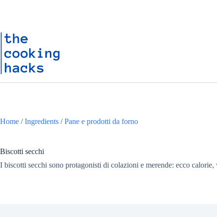
Salta
S
al
a
contenuto
l
t
a
a
l
c
o
n
t
e
n
u
Home
/
Ingredients
/
Pane e prodotti da forno
t
o
Biscotti secchi
I biscotti secchi sono protagonisti di colazioni e merende: ecco calorie, va