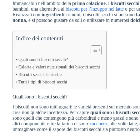
Immancabili nell’ambito della
prima colazione
, i
biscotti secchi
bambini, una alternativa ai
biscotti per l’inzuppo nel latte
o per 
Realizzati con
ingredienti
comuni, i biscotti secchi si possono
fa
nonna
, e si possono gustare da soli o utilizzare in numerosi
dolc
Indice dei contenuti
Quali sono i biscotti secchi?
Calorie e valori nutrizionali dei biscotti secchi
Biscotti secchi, le ricette
Tutti i tipi di biscotti secchi
Quali sono i biscotti secchi?
I biscotti non sono tutti uguali: le varietà presenti sul mercato son
crea non qualche incertezza. Per capire
quali sono i biscotti sec
sono quelli che contengono più carboidrati e meno grassi e sono
altri componenti, oltre la farina ci sono
zucchero
, alle volte latt
immaginare come il sapore dei biscotti secchi sia piuttosto neutr