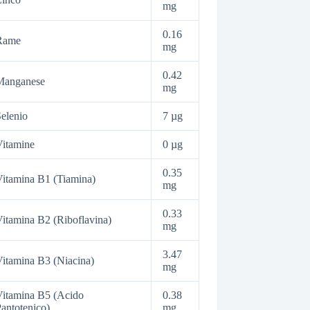
mg
0.16
Rame
mg
0.42
Manganese
mg
elenio
7 µg
itamine
0 µg
0.35
itamina B1 (Tiamina)
mg
0.33
itamina B2 (Riboflavina)
mg
3.47
itamina B3 (Niacina)
mg
itamina B5 (Acido
0.38
antotenico)
mg