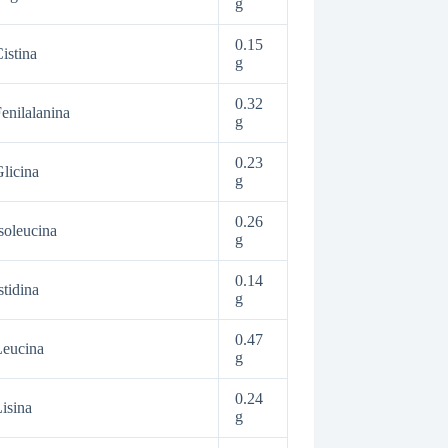
g
0.15
istina
g
0.32
enilalanina
g
0.23
licina
g
0.26
soleucina
g
0.14
stidina
g
0.47
Leucina
g
0.24
isina
g