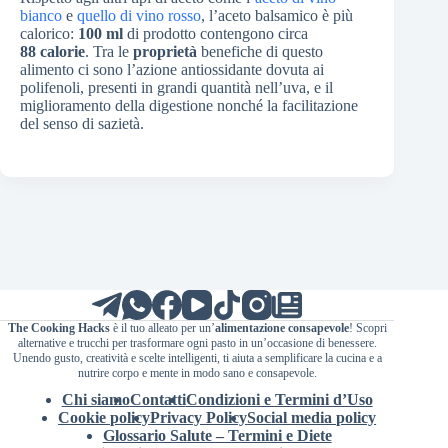
bianco
e
quello di vino rosso
, l’aceto balsamico è più
calorico:
100 ml
di prodotto contengono circa
88 calorie
. Tra le
proprietà
benefiche di questo
alimento ci sono l’azione antiossidante dovuta ai
polifenoli, presenti in grandi quantità nell’uva, e il
miglioramento della digestione nonché la facilitazione
del senso di sazietà.
The Cooking Hacks
è il tuo alleato per un’
alimentazione consapevole
! Scopri
alternative e trucchi per trasformare ogni pasto in un’occasione di benessere.
Unendo gusto, creatività e scelte intelligenti, ti aiuta a semplificare la cucina e a
nutrire corpo e mente in modo sano e consapevole.
Chi siamo
Contatti
Condizioni e Termini d’Uso
Cookie policy
Privacy Policy
Social media policy
Glossario Salute – Termini e Diete