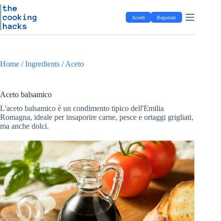
Salta
S
al
a
Accedi
Registrati
contenuto
l
t
a
a
l
Home
/
Ingredients
/
Aceto
c
o
n
t
Aceto balsamico
e
L'aceto balsamico è un condimento tipico dell'Emilia
n
Romagna, ideale per insaporire carne, pesce e ortaggi grigliati,
u
ma anche dolci.
t
o