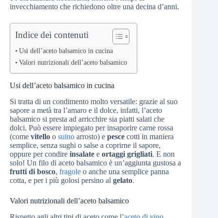
invecchiamento che richiedono oltre una decina d’anni.
Indice dei contenuti
Usi dell’aceto balsamico in cucina
Valori nutrizionali dell’aceto balsamico
Usi dell’aceto balsamico in cucina
Si tratta di un condimento molto versatile: grazie al suo
sapore a metà tra l’amaro e il dolce, infatti, l’aceto
balsamico si presta ad arricchire sia piatti salati che
dolci. Può essere impiegato per insaporire carne rossa
(come
vitello
o
suino
arrosto) e
pesce
cotti in maniera
semplice, senza sughi o salse a coprirne il sapore,
oppure per condire
insalate
e
ortaggi grigliati
. E non
solo! Un filo di aceto balsamico è un’aggiunta gustosa a
frutti di bosco
,
fragole
o anche una semplice panna
cotta, e per i più golosi persino al
gelato
.
Valori nutrizionali dell’aceto balsamico
Rispetto agli altri tipi di aceto come l’
aceto di vino