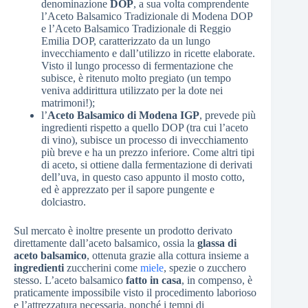
denominazione
DOP
, a sua volta comprendente
l’Aceto Balsamico Tradizionale di Modena DOP
e l’Aceto Balsamico Tradizionale di Reggio
Emilia DOP, caratterizzato da un lungo
invecchiamento e dall’utilizzo in ricette elaborate.
Visto il lungo processo di fermentazione che
subisce, è ritenuto molto pregiato (un tempo
veniva addirittura utilizzato per la dote nei
matrimoni!);
l’
Aceto Balsamico di Modena IGP
, prevede più
ingredienti rispetto a quello DOP (tra cui l’aceto
di vino), subisce un processo di invecchiamento
più breve e ha un prezzo inferiore. Come altri tipi
di aceto, si ottiene dalla fermentazione di derivati
dell’uva, in questo caso appunto il mosto cotto,
ed è apprezzato per il sapore pungente e
dolciastro.
Sul mercato è inoltre presente un prodotto derivato
direttamente dall’aceto balsamico, ossia la
glassa di
aceto balsamico
, ottenuta grazie alla cottura insieme a
ingredienti
zuccherini come
miele
, spezie o zucchero
stesso. L’aceto balsamico
fatto in casa
, in compenso, è
praticamente impossibile visto il procedimento laborioso
e l’attrezzatura necessaria, nonché i tempi di