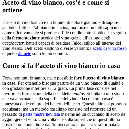
Aceto di vino bianco, cos’è e come si
ottiene
L’aceto di vino bianco è un liquido di colore giallino e di sapore
acidulo. Tutti ce l’abbiamo in cucina, ma forse non tutti sappiamo
come effettivamente si produca. Tale condimento si ottiene a seguito
della
fermentazione
acetica del
vino
grazie all’azione degli
acetobacter
, batteri capaci di ossidare l’alcol etilico all’interno del
vino stesso. Dell’aceto esistono diverse varianti: l’
aceto di vino rosso
e quello
di mele
sono le più comuni.
Come si fa l’aceto di vino bianco in casa
Forse non tutti lo sanno, ma è possibile
fare l’aceto di vino bianco
in casa
. Per ottenerlo bisogna partire da un vino bianco di qualità e
con gradazione inferiore ai 12 gradi. La prima fase consiste nel
favorire la formazione della cosiddetta
madre
. Si tratta di uno strato
che va a formarsi sulla superficie del vino e la cui comparsa è
innescata dalle colture dei batteri dell’aceto. Questi ultimi si possono
acquistare, ma un metodo casalingo consiste nel ricorrere ad un
pezzetto di
pasta madre lievitata
insieme ad un cucchiaio di aceto da
aggiungere al vino. Una volta che sulla superficie di quest’ultimo –
posto in un contenitore dall’imboccatura larga – si sarà formata la