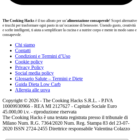
The Cooking Hacks
è il tuo alleato per un’
alimentazione consapevole
! Scopri alternative
e trucchi per trasformare ogni pasto in un’occasione di benessere. Unendo gusto, creatività
e scelte intelligenti, ti aiuta a semplificare la cucina e a nutrire corpo e mente in modo sano e
consapevole.
Chi siamo
Contatti
Condizioni e Termini d’Uso
Cookie policy
Privacy Policy
Social media policy
Glossario Salute – Termini e Diete
Guida Dieta Low Carb
Allergia alle uova
Copyright © 2026 - The Cooking Hacks S.R.L. - P.IVA
10009930966 - REA MI 2127627 - Capitale Sociale Euro
45.000,00 i.v. - riproduzione riservata
The Cooking Hacks è una testata registrata presso il tribunale di
Milano Num. R.G. 7364/2020 Num. Reg. Stampa 83 del 23-07-
2020 ISSN 2724-2455 Direttrice responsabile Valentina Colazzo