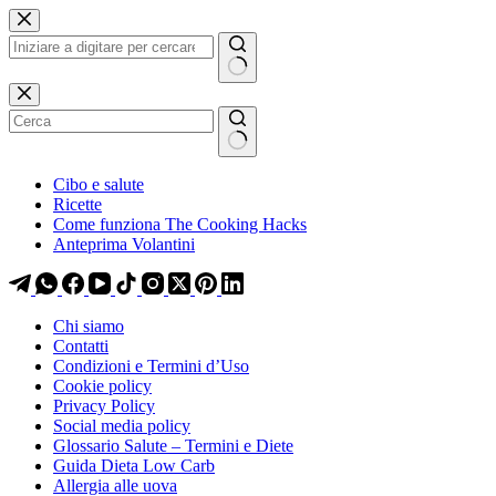
Salta
Salta
al
al
contenuto
contenuto
Nessun
risultato
Cibo e salute
Ricette
Come funziona The Cooking Hacks
Anteprima Volantini
Chi siamo
Contatti
Condizioni e Termini d’Uso
Cookie policy
Privacy Policy
Social media policy
Glossario Salute – Termini e Diete
Guida Dieta Low Carb
Allergia alle uova