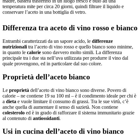
madre, basterà trasferirlo in un luogo fresco e buio ad una
temperatura mite per circa 20 giorni, quindi filtrare il liquido e
conservare l’aceto in una bottiglia di vetro.
Differenza tra aceto di vino rosso e bianco
Entrambi caratterizzati da un sapore acido, le
differenze
nutrizionali
tra l’aceto di vino rosso e quello bianco sono minime,
in quanto le
calorie
sono davvero molto simili. La differenza
principale tra i due sta nell’uva utilizzata per produrre il vino dal
quale provengono, ed in particolare dal suo colore.
Proprietà dell’aceto bianco
Le
proprietà
dell’aceto di vino bianco sono diverse. Povero di
calorie – ne contiene 19 su 100 ml – è il condimento ideale per chi è
a
dieta
e vuole limitare il consumo di grassi. Tra le sue virtù, c’è
anche quella di aumentare il senso di sazietà. Non contiene
colesterolo
ed è in grado di rafforzare il sistema immunitario grazie
al contenuto di
antiossidanti
.
Usi in cucina dell’aceto di vino bianco