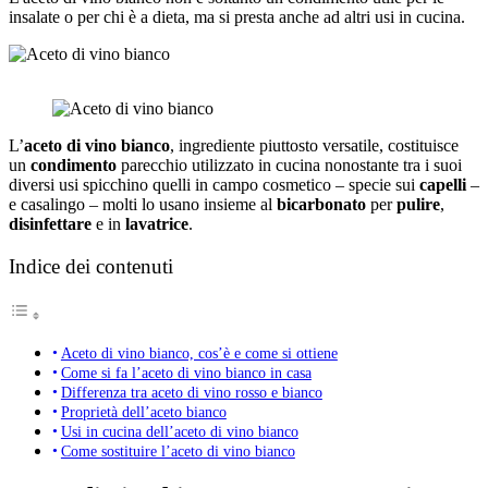
insalate o per chi è a dieta, ma si presta anche ad altri usi in cucina.
L’
aceto di vino bianco
, ingrediente piuttosto versatile, costituisce
un
condimento
parecchio utilizzato in cucina nonostante tra i suoi
diversi usi spicchino quelli in campo cosmetico – specie sui
capelli
–
e casalingo – molti lo usano insieme al
bicarbonato
per
pulire
,
disinfettare
e in
lavatrice
.
Indice dei contenuti
Aceto di vino bianco, cos’è e come si ottiene
Come si fa l’aceto di vino bianco in casa
Differenza tra aceto di vino rosso e bianco
Proprietà dell’aceto bianco
Usi in cucina dell’aceto di vino bianco
Come sostituire l’aceto di vino bianco