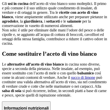
Gli
usi in cucina
dell’aceto di vino bianco sono molteplici. Il primo
e più comune è il suo utilizzo quale condimento di insalate, di
verdure e di ortaggi in genere. Tra le
ricette con aceto di vino
bianco
, viene ampiamente utilizzato anche per preparare pietanze in
agrodolce
, la
giardiniera
, i
sottaceti
e le
salamoie
per la
conservazione in vasetto di numerosi alimenti.
Non solo: è utile per eliminare dalle mani l’odore del pesce o delle
cipolle e, se aggiunto all’acqua di cottura di broccoli, cavolfiori ed
ortaggi della stessa famiglia, contribuisce a ridurre il cattivo odore in
cucina.
Come sostituire l’aceto di vino bianco
Le
alternative all’aceto di vino bianco
in cucina sono diverse,
specie a seconda della pietanza. Nelle insalate, ad esempio, può
essere sostituito con l’aceto di mele o con quello
balsamico
così
come in alcuni contorni di verdure. Anche il
succo di limone
può
costituire una valida alternativa all’aceto di vino, sia nel condimento
di verdure crude e cotte che nelle marinature o nei carpacci. Alla
salsa di soia
si può ricorrere, infine, in secondi piatti a base di carne
e pesce, specie quelli di ispirazione orientale.
Informazioni nutrizionali