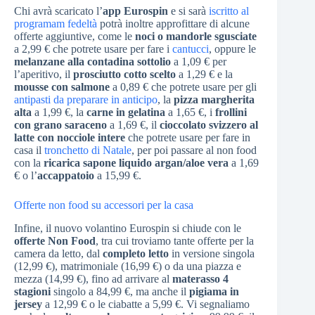
Chi avrà scaricato l’
app Eurospin
e si sarà
iscritto al
programam fedeltà
potrà inoltre approfittare di alcune
offerte aggiuntive, come le
noci o mandorle sgusciate
a 2,99 € che potrete usare per fare i
cantucci
, oppure le
melanzane alla contadina sottolio
a 1,09 € per
l’aperitivo, il
prosciutto cotto scelto
a 1,29 € e la
mousse con salmone
a 0,89 € che potrete usare per gli
antipasti da preparare in anticipo
, la
pizza margherita
alta
a 1,99 €, la
carne in gelatina
a 1,65 €, i
frollini
con grano saraceno
a 1,69 €, il
cioccolato svizzero al
latte con nocciole intere
che potrete usare per fare in
casa il
tronchetto di Natale
, per poi passare al non food
con la
ricarica sapone liquido argan/aloe vera
a 1,69
€ o l’
accappatoio
a 15,99 €.
Offerte non food su accessori per la casa
Infine, il nuovo volantino Eurospin si chiude con le
offerte Non Food
, tra cui troviamo tante offerte per la
camera da letto, dal
completo letto
in versione singola
(12,99 €), matrimoniale (16,99 €) o da una piazza e
mezza (14,99 €), fino ad arrivare al
materasso 4
stagioni
singolo a 84,99 €, ma anche il
pigiama in
jersey
a 12,99 € o le ciabatte a 5,99 €. Vi segnaliamo