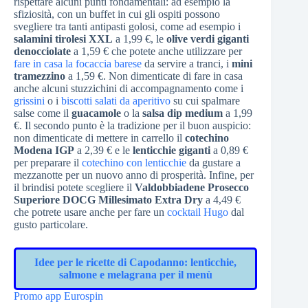
rispettare alcuni punti fondamentali: ad esempio la
sfiziosità, con un buffet in cui gli ospiti possono
svegliere tra tanti antipasti golosi, come ad esempio i
salamini tirolesi XXL
a 1,99 €, le
olive verdi giganti
denocciolate
a 1,59 € che potete anche utilizzare per
fare in casa la focaccia barese
da servire a tranci, i
mini
tramezzino
a 1,59 €. Non dimenticate di fare in casa
anche alcuni stuzzichini di accompagnamento come i
grissini
o i
biscotti salati da aperitivo
su cui spalmare
salse come il
guacamole
o la
salsa dip medium
a 1,99
€. Il secondo punto è la tradizione per il buon auspicio:
non dimenticate di mettere in carrello il
cotechino
Modena IGP
a 2,39 € e le
lenticchie giganti
a 0,89 €
per preparare il
cotechino con lenticchie
da gustare a
mezzanotte per un nuovo anno di prosperità. Infine, per
il brindisi potete scegliere il
Valdobbiadene Prosecco
Superiore DOCG Millesimato Extra Dry
a 4,49 €
che potrete usare anche per fare un
cocktail Hugo
dal
gusto particolare.
Idee per le ricette di Capodanno: lenticchie,
salmone e melagrana per il menù
Promo app Eurospin