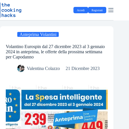
Salta
S
al
a
Accedi
Registrati
contenuto
l
t
a
a
l
Anteprima Volantini
c
o
Volantino Eurospin dal 27 dicembre 2023 al 3 gennaio
n
2024 in anteprima, le offerte della prossima settimana
t
per Capodanno
e
n
Valentina Colazzo
21 Dicembre 2023
u
t
o