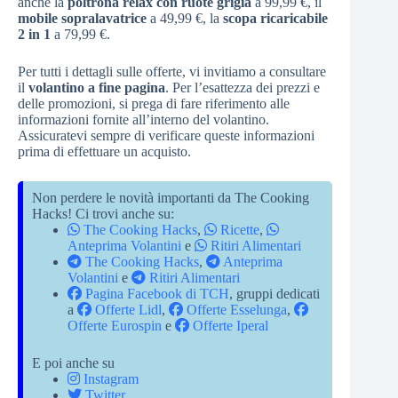
anche la
poltrona relax con ruote grigia
a 99,99 €, il
mobile sopralavatrice
a 49,99 €, la
scopa ricaricabile
2 in 1
a 79,99 €.
Per tutti i dettagli sulle offerte, vi invitiamo a consultare
il
volantino a fine pagina
. Per l’esattezza dei prezzi e
delle promozioni, si prega di fare riferimento alle
informazioni fornite all’interno del volantino.
Assicuratevi sempre di verificare queste informazioni
prima di effettuare un acquisto.
Non perdere le novità importanti da The Cooking
Hacks! Ci trovi anche su:
The Cooking Hacks
,
Ricette
,
Anteprima Volantini
e
Ritiri Alimentari
The Cooking Hacks
,
Anteprima
Volantini
e
Ritiri Alimentari
Pagina Facebook di TCH
, gruppi dedicati
a
Offerte Lidl
,
Offerte Esselunga
,
Offerte Eurospin
e
Offerte Iperal
E poi anche su
Instagram
Twitter