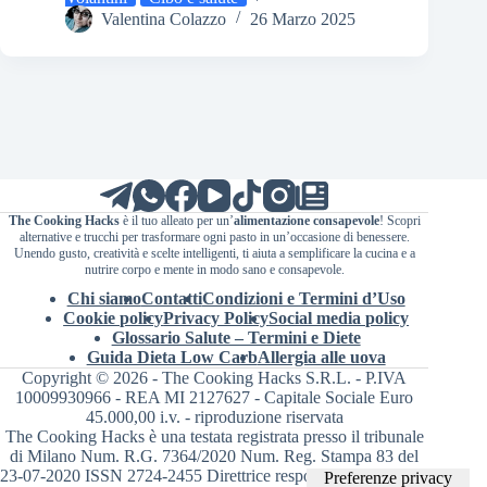
Valentina Colazzo
26 Marzo 2025
The Cooking Hacks
è il tuo alleato per un’
alimentazione consapevole
! Scopri
alternative e trucchi per trasformare ogni pasto in un’occasione di benessere.
Unendo gusto, creatività e scelte intelligenti, ti aiuta a semplificare la cucina e a
nutrire corpo e mente in modo sano e consapevole.
Chi siamo
Contatti
Condizioni e Termini d’Uso
Cookie policy
Privacy Policy
Social media policy
Glossario Salute – Termini e Diete
Guida Dieta Low Carb
Allergia alle uova
Copyright © 2026 - The Cooking Hacks S.R.L. - P.IVA
10009930966 - REA MI 2127627 - Capitale Sociale Euro
45.000,00 i.v. - riproduzione riservata
The Cooking Hacks è una testata registrata presso il tribunale
di Milano Num. R.G. 7364/2020 Num. Reg. Stampa 83 del
23-07-2020 ISSN 2724-2455 Direttrice responsabile Valentina