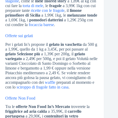
stagione
, come le
mele Inored story
a 1,89€ al kg con
cui fare la
torta di mele
, le
fragole
a 3,99€ 1kg con cui
preparare tante
ricette con le fragole
, il
limone
primofiore di Sicilia
a 1,99€ 1kg, le
melanzane tonde
a 1,69€ 1kg, i
pomodori datterini
a 1,29€ 250g con
cui condire la
focaccia barese
.
Offerte sui gelati
Per i gelati In’s propone il
gelato in vaschetta
da 500 g
a 1,99€, quello da 1 kg a 3,45€, per poi passare al
gelato Selezione più
a 1,39€ per 200g, il
gelato
variegato
a 2,49€ per 500g, e poi il gelato Voluttà nelle
varianti Cioccolato di Santo Domingo o Sorbetto al
limone e bergamotto a 1,99 € oppure nella versione
Pistacchio mediterraneo a 2,49 €. Se volete rendere
ancora più golosa la pausa gelato, vi consigliamo di
accompagnarlo con dei
waffle
preparati al momento e
con lo
sciroppo di fragole fatto in casa
.
Offerte Non Food
Tra le
offerte Non Food In’s Mercato
troverete la
friggitrice ad aria calda
a 35,99€, il
carrello
portaspesa
a 29,90€, i
contenitori in vetro