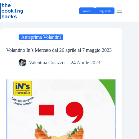
Salta
S
al
a
Accedi
Registrati
contenuto
l
t
a
a
l
Anteprima Volantini
c
o
Volantino In’s Mercato dal 26 aprile al 7 maggio 2023
n
t
Valentina Colazzo
24 Aprile 2023
e
n
u
t
o