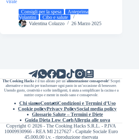
virale
Consigli per la spesa
Anteprima
Volantini
Cibo e salute
Valentina Colazzo
26 Marzo 2025
The Cooking Hacks
è il tuo alleato per un’
alimentazione consapevole
! Scopri
alternative e trucchi per trasformare ogni pasto in un’occasione di benessere.
Unendo gusto, creatività e scelte intelligenti, ti aiuta a semplificare la cucina e a
nutrire corpo e mente in modo sano e consapevole.
Chi siamo
Contatti
Condizioni e Termini d’Uso
Cookie policy
Privacy Policy
Social media policy
Glossario Salute – Termini e Diete
Guida Dieta Low Carb
Allergia alle uova
Copyright © 2026 - The Cooking Hacks S.R.L. - P.IVA
10009930966 - REA MI 2127627 - Capitale Sociale Euro
45.000,00 i.v. - riproduzione riservata