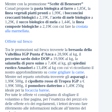
Mentre con la promozione
“Scelte di Benessere”
Conad propone la
pasta biologica al farro
a 1,85€, la
linea vegetali piatti pronti
a 1,99€, i
bocconcini
croccanti biologici
a 2,19€, l’
aceto di mele biologico
a
1,29€, il
succo biologico di mela
a 1,44€, la
linea
composte biologiche
a 2,19€ con cui fare la
crostata
alla marmellata
.
Offerte sul fresco
Tra le promozioni sul fresco troverete la
bresaola della
Valtellina IGP Punta d’Anca
a 28,90€ al kg, il
pecorino sardo dolce DOP
a 19,90€ al kg, la
salamella di puro suino
a 7,40€ al kg, gli
spiedini
rustico Amadori
a 13,49€ al kg con cui vi ricordiamo il
nostro approfondimento su
come grigliare la carne.
Mentre nel reparto ortofrutta troverete gli
asparagi
a
1,99€ 500g, il
cipollotto rosso di Tropea IGP
a €
1,99€ 500g, il
pomodoro datterino
a 1,49€ 250g
ideale per la
focaccia barese
.
Per tutte le offerte vi consigliamo di sfogliare il
volantino a fine pagina, per l’esattezza dei prezzi e/o
delle offerte e/o dei regolamenti, i lettori devono fare
riferimento alle informazioni indicate all’interno del