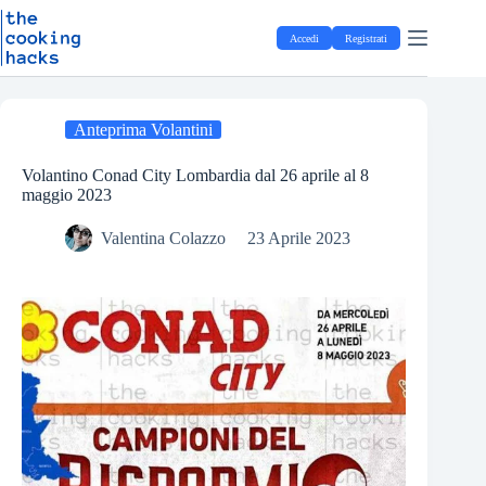
Salta
S
al
a
Accedi
Registrati
contenuto
l
t
a
a
l
Anteprima Volantini
c
o
Volantino Conad City Lombardia dal 26 aprile al 8
n
maggio 2023
t
e
Valentina Colazzo
23 Aprile 2023
n
u
t
o