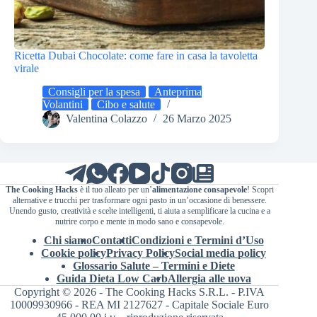
Ricetta Dubai Chocolate: come fare in casa la tavoletta
virale
Consigli per la spesa
Anteprima
Volantini
Cibo e salute
Valentina Colazzo
26 Marzo 2025
The Cooking Hacks
è il tuo alleato per un’
alimentazione consapevole
! Scopri
alternative e trucchi per trasformare ogni pasto in un’occasione di benessere.
Unendo gusto, creatività e scelte intelligenti, ti aiuta a semplificare la cucina e a
nutrire corpo e mente in modo sano e consapevole.
Chi siamo
Contatti
Condizioni e Termini d’Uso
Cookie policy
Privacy Policy
Social media policy
Glossario Salute – Termini e Diete
Guida Dieta Low Carb
Allergia alle uova
Copyright © 2026 - The Cooking Hacks S.R.L. - P.IVA
10009930966 - REA MI 2127627 - Capitale Sociale Euro