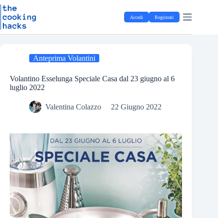
Salta
S
al
a
Accedi
Registrati
contenuto
l
t
a
a
l
Anteprima Volantini
c
o
Volantino Esselunga Speciale Casa dal 23 giugno al 6
n
luglio 2022
t
e
Valentina Colazzo
22 Giugno 2022
n
u
t
o