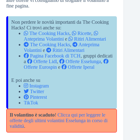
altre offerte vi consigliamo di sfogliare il volantino a
fine pagina.
Non perdere le novità importanti da The Cooking
Hacks! Ci trovi anche su:
The Cooking Hacks
,
Ricette
,
Anteprima Volantini
e
Ritiri Alimentari
The Cooking Hacks
,
Anteprima
Volantini
e
Ritiri Alimentari
Pagina Facebook di TCH
, gruppi dedicati
a
Offerte Lidl
,
Offerte Esselunga
,
Offerte Eurospin
e
Offerte Iperal
E poi anche su
Instagram
Twitter
Pinterest
TikTok
Il volantino è scaduto
!
Clicca qui per leggere le
offerte degli ultimi volantini Esselunga in corso di
validità
.