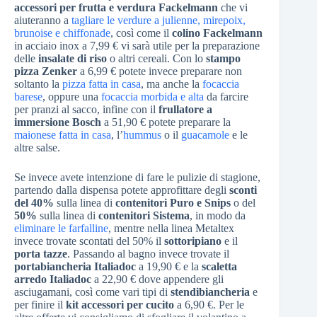
accessori per frutta e verdura Fackelmann
che vi
aiuteranno a
tagliare le verdure a julienne, mirepoix,
brunoise e chiffonade
, così come il
colino Fackelmann
in acciaio inox a 7,99 € vi sarà utile per la preparazione
delle
insalate di riso
o altri cereali. Con lo
stampo
pizza Zenker
a 6,99 € potete invece preparare non
soltanto la
pizza fatta in casa
, ma anche la
focaccia
barese
, oppure una
focaccia morbida e alta
da farcire
per pranzi al sacco, infine con il
frullatore a
immersione Bosch
a 51,90 € potete preparare la
maionese fatta in casa
, l’
hummus
o il
guacamole
e le
altre salse.
Se invece avete intenzione di fare le pulizie di stagione,
partendo dalla dispensa potete approfittare degli
sconti
del 40%
sulla linea di
contenitori Puro e Snips
o del
50%
sulla linea di
contenitori Sistema
, in modo da
eliminare le farfalline
, mentre nella linea Metaltex
invece trovate scontati del 50% il
sottoripiano
e il
porta tazze
. Passando al bagno invece trovate il
portabiancheria Italiadoc
a 19,90 € e la
scaletta
arredo Italiadoc
a 22,90 € dove appendere gli
asciugamani, così come vari tipi di
stendibiancheria
e
per finire il
kit accessori per cucito
a 6,90 €. Per le