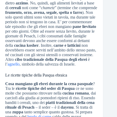
dietro
azzimo
. No, quindi, agli alimenti lievitati a base
di
cereali
noti come “
chametz
” (termine che comprende
frumento, orzo, avena, segale, spelta o farro
). Non
solo questi ultimi sono vietati in tavola, ma durante tale
periodo non si tengono in casa. E’ per commemorare
tale episodio che gli ebrei non mangiano
pane lievitato
per otto giorni. Oltre ad essere senza lievito, durante le
giornate di Pesach, i cibi consumati dalle famiglie
osservanti devono anche essere conformi ai dettami
della
cucina kosher
. Inoltre,
carne e latticini
non
dovrebbero essere serviti nell’ambito dello stesso pasto,
né cucinati con gli stessi utensili o conservati insieme.
Altro
cibo tradizionale della Pasqua degli ebrei
è
l’
agnello
, simbolo della salvezza di Israele.
Le ricette tipiche della Pasqua ebraica
Cosa mangiano gli ebrei durante la cena pasquale
?
Tra le
ricette tipiche del seder di Pasqua
ce ne sono
molte che possiamo ritrovare nella
cucina romana
, dai
carciofi alla giudia ai pomodori ripieni di riso. Essendo
banditi i cereali, uno dei
piatti tradizionali della cena
rituale di Pesach
– il seder – è il
dayenu
. Si tratta di
una
zuppa
tanto semplice quanto gustosa. Si prepara
unendo a del
brodo di carne
caldo delle
mazot