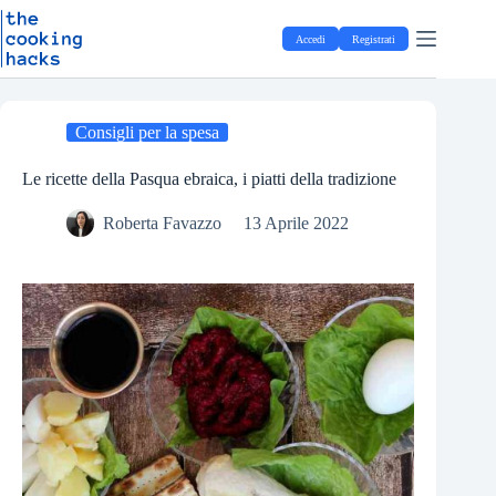
Salta
S
al
a
Accedi
Registrati
contenuto
l
t
a
a
l
Consigli per la spesa
c
o
Le ricette della Pasqua ebraica, i piatti della tradizione
n
t
Roberta Favazzo
13 Aprile 2022
e
n
u
t
o