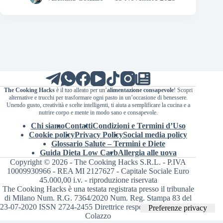
The Cooking Hacks
è il tuo alleato per un’
alimentazione consapevole
! Scopri
alternative e trucchi per trasformare ogni pasto in un’occasione di benessere.
Unendo gusto, creatività e scelte intelligenti, ti aiuta a semplificare la cucina e a
nutrire corpo e mente in modo sano e consapevole.
Chi siamo
Contatti
Condizioni e Termini d’Uso
Cookie policy
Privacy Policy
Social media policy
Glossario Salute – Termini e Diete
Guida Dieta Low Carb
Allergia alle uova
Copyright © 2026 - The Cooking Hacks S.R.L. - P.IVA
10009930966 - REA MI 2127627 - Capitale Sociale Euro
45.000,00 i.v. - riproduzione riservata
The Cooking Hacks è una testata registrata presso il tribunale
di Milano Num. R.G. 7364/2020 Num. Reg. Stampa 83 del
23-07-2020 ISSN 2724-2455 Direttrice responsabile Valentina
Colazzo