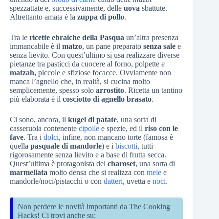
spezzattate e, successivamente, delle
uova
sbattute.
Altrettanto amata è la
zuppa di pollo
.
Tra le
ricette ebraiche della Pasqua
un’altra presenza
immancabile è il
matzo
, un pane preparato
senza sale
e
senza lievito. Con quest’ultimo si usa realizzare diverse
pietanze tra pasticci da cuocere al forno, polpette e
matzah,
piccole e sfiziose focacce. Ovviamente non
manca l’agnello che, in realtà, si cucina molto
semplicemente, spesso solo
arrostito
. Ricetta un tantino
più elaborata è il
cosciotto di agnello brasato
.
Ci sono, ancora, il
kugel di patate
, una sorta di
casseruola contenente
cipolle
e spezie, ed il
riso con le
fave
. Tra i
dolci
, infine, non mancano torte (famosa è
quella
pasquale di mandorle
) e i
biscotti
, tutti
rigorosamente senza lievito e a base di frutta secca.
Quest’ultima è protagonista del
charoset
, una sorta di
marmellata
molto densa che si realizza con
mele
e
mandorle/noci/pistacchi o con
datteri
, uvetta e
noci.
Non perdere le novità importanti da The Cooking
Hacks! Ci trovi anche su: