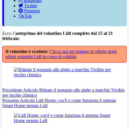
Instagram
Twitter
Pinterest
TikTok
Ecco l’
anteprima del volantino Lidl completo dal 15 al 21
febbraio
:
Il volantino è scaduto
!
Clicca qui per leggere le offerte degli
ultimi volantini Lidl in corso di validità
.
Precedente
Articolo
Ritirato il gomasio alle alghe a marchio Vivibio
per rischio chimico
Prossimo
Articolo
Lidl Home: cos'è e come funziona il sistema
Smart Home targato Lidl