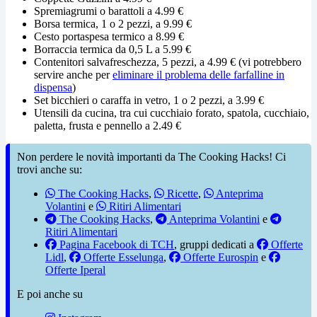
Spremiagrumi o barattoli a 4.99 €
Borsa termica, 1 o 2 pezzi, a 9.99 €
Cesto portaspesa termico a 8.99 €
Borraccia termica da 0,5 L a 5.99 €
Contenitori salvafreschezza, 5 pezzi, a 4.99 € (vi potrebbero
servire anche per
eliminare il problema delle farfalline in
dispensa
)
Set bicchieri o caraffa in vetro, 1 o 2 pezzi, a 3.99 €
Utensili da cucina, tra cui cucchiaio forato, spatola, cucchiaio,
paletta, frusta e pennello a 2.49 €
Non perdere le novità importanti da The Cooking Hacks! Ci
trovi anche su:
The Cooking Hacks
,
Ricette
,
Anteprima
Volantini
e
Ritiri Alimentari
The Cooking Hacks
,
Anteprima Volantini
e
Ritiri Alimentari
Pagina Facebook di TCH
, gruppi dedicati a
Offerte
Lidl
,
Offerte Esselunga
,
Offerte Eurospin
e
Offerte Iperal
E poi anche su