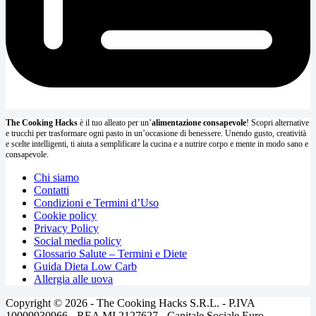
The Cooking Hacks
è il tuo alleato per un’
alimentazione consapevole
! Scopri alternative
e trucchi per trasformare ogni pasto in un’occasione di benessere. Unendo gusto, creatività
e scelte intelligenti, ti aiuta a semplificare la cucina e a nutrire corpo e mente in modo sano e
consapevole.
Chi siamo
Contatti
Condizioni e Termini d’Uso
Cookie policy
Privacy Policy
Social media policy
Glossario Salute – Termini e Diete
Guida Dieta Low Carb
Allergia alle uova
Copyright © 2026 - The Cooking Hacks S.R.L. - P.IVA
10009930966 - REA MI 2127627 - Capitale Sociale Euro