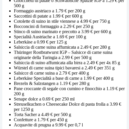
Gnocchetti di patate o Schwäbische Spätzle IGP a 1.29 € per
500 g
Formaggio austriaco a 1.79 € per 200 g
Saccottini di patate a 1.99 € per 600 g
Cotolette di suino in stile viennese a 4.99 € per 750 g
Bocconcini di formaggio a 2.29 € per 250 g
Stinco di suino marinato e precotto a 3.99 € per 600 g
Specialità Austriache a 1.69 € per 100 g
Leberkäse a 0.99 € per 125 g
Salsiccia di carne suina affumicata a 2.49 € per 280 g
Thüringer Rostbratwurst IGP – Salsicce di carne suina
originarie della Turingia a 2.99 € per 500 g
Salsiccia di suino affumicata alla birra a 2.49 € per 4x 85 g
Würstel di carne suina tipici bavaresi a 2.49 € per 351 g
Salsicce di carne suina a 2.79 € per 400 g
Leberkäse Specialità a base di carne a 1.99 € per 400 g
Brezeln & Salzstangen a 1.19 € per 280 g
Pane croccante di segale con cumino e finocchio a 1.19 € per
200 g
Senape dolce a 0.69 € per 250 ml
Streuselkuchen o Cheesecake Dolce di pasta frolla a 3.99 €
per 1250 g
Torta Sacher a 4.49 € per 500 g
Confetture a 1.79 € per 450 g
Acquavite di prugna a 9.99 € per 0,7 l