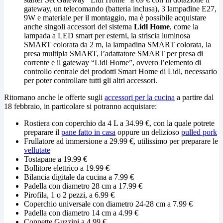
gateway, un telecomando (batteria inclusa), 3 lampadine E27,
9W e materiale per il montaggio, ma è possibile acquistare
anche singoli accessori del sistema
Lidl Home
, come la
lampada a LED smart per esterni, la striscia luminosa
SMART colorata da 2 m, la lampadina SMART colorata, la
presa multipla SMART, l’adattatore SMART per presa di
corrente e il gateway “Lidl Home”, ovvero l’elemento di
controllo centrale dei prodotti Smart Home di Lidl, necessario
per poter controllare tutti gli altri accessori.
Ritornano anche le offerte sugli
accessori per la cucina
a partire dal
18 febbraio, in particolare si potranno acquistare:
Rostiera con coperchio da 4 L a 34.99 €, con la quale potrete
preparare il
pane fatto in casa
oppure un delizioso
pulled pork
Frullatore ad immersione a 29.99 €, utilissimo per preparare le
vellutate
Tostapane a 19.99 €
Bollitore elettrico a 19.99 €
Bilancia digitale da cucina a 7.99 €
Padella con diametro 28 cm a 17.99 €
Pirofila, 1 o 2 pezzi, a 6.99 €
Coperchio universale con diametro 24-28 cm a 7.99 €
Padella con diametro 14 cm a 4.99 €
Coppette Guzzini a 4.99 €