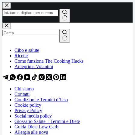
Salta
Salta
al
al
contenuto
contenuto
Nessun
risultato
Cibo e salute
Ricette
Come funziona The Cooking Hacks
Anteprima Volantini
Chi siamo
Contatti
Condizioni e Termini d’Uso
Cookie policy
Privacy Policy
Social media policy
Glossario Salute – Termini e Diete
Guida Dieta Low Carb
Allergia alle uova