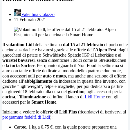
Valentina Colazzo
11 Febbraio 2021
Il
volantino Lidl
della settimana
dal 15 al 21 febbraio
ci porta nelle
cucine austriache e bavaresi grazie alle offerte dell’
Alpen Fest
: dagli
gnocchetti di patate o Schwäbische Spätzle IGP al Leberkäse e ai
wurstel bavaresi
, senza dimenticare i dolci come la Streuselkuchen
o la
torta Sacher
. Per quanto riguarda il Non Food la settimana si
apre con tante offerte dedicate al mondo delle quattro e due ruote,
con accessori utili per
auto e moto,
ma anche una sezione di offerte
dedicate all’
abbigliamento
da indossare in questa fine inverno, con
giacche “lightweight”, felpe e magliette, per poi dedicarsi a partire
da giovedì 18 febbraio alla cura del
giardino
, agli accessori per la
cucina
, l’
illuminazione
ed infine il lancio di
Lidl Home
con gli
accessori per la
Smart Home
.
Iniziamo a vedere le
offerte di Lidl Plus
(ricordatevi di iscrivervi al
programma fedeltà di Lidl
):
Carote, 1 kg a 0.75 €, con la quale potrete preparare una