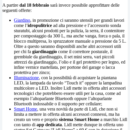
A partire
dal 18 febbraio
sarà invece possibile approfittare delle
seguenti offerte:
Giardino
, in promozione ci saranno utensili per grandi lavori
come l’
idropulitrice
ad alta pressione e l’accessorio sonda
sturatubi, alcuni prodotti per la pulizia, la serra, il contenitore
per compostaggio da 300 L, ma anche vanga, forca o pala, il
blocco multipresa, lo spruzzatore manuale a pressione da 5 L.
Oltre a questo saranno disponibili anche altri accessori utili
per chi fa
giardinaggio
come il correttore posturale, il
grembiule da giardinaggio, il set mini serra, vari piccoli
attrezzi da giardinaggio, l’olio e il gel protettivo per legno, ed
infine vernice martellata, per portone del garage o lacca
protettiva per zinco;
Illuminazione
, con la possibilità di acquistare la piantana
LED, la lampada da tavolo “Touch it” oppure la lampadina
multicolore a LED. Inoltre Lidl mette in offerta altri accessori
tecnologici che potrebbero essere utili per la casa, come ad
esempio l’altoparlante Bluetooth oppure l’altoparlante
Bluetooth indossabile o il supporto per cellulare;
Smart Home
, una vera novità da parte di Lidl, che non si
limita a mettere in offerta alcuni accessori connessi, ma ha
creato un vero e proprio
sistema Smart Home
a marchio Lidl
con tanto di
app dedicata
. Lidl mette dunque in offerta uno
starter Set Gateway “Lidl Home” a 69 € con in dotazione il