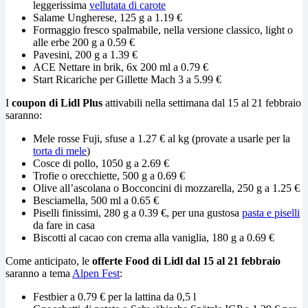
leggerissima
vellutata di carote
Salame Ungherese, 125 g a 1.19 €
Formaggio fresco spalmabile, nella versione classico, light o
alle erbe 200 g a 0.59 €
Pavesini, 200 g a 1.39 €
ACE Nettare in brik, 6x 200 ml a 0.79 €
Start Ricariche per Gillette Mach 3 a 5.99 €
I
coupon di Lidl Plus
attivabili nella settimana dal 15 al 21 febbraio
saranno:
Mele rosse Fuji, sfuse a 1.27 € al kg (provate a usarle per la
torta di mele
)
Cosce di pollo, 1050 g a 2.69 €
Trofie o orecchiette, 500 g a 0.69 €
Olive all’ascolana o Bocconcini di mozzarella, 250 g a 1.25 €
Besciamella, 500 ml a 0.65 €
Piselli finissimi, 280 g a 0.39 €, per una gustosa
pasta e piselli
da fare in casa
Biscotti al cacao con crema alla vaniglia, 180 g a 0.69 €
Come anticipato, le
offerte Food di Lidl dal 15 al 21 febbraio
saranno a tema
Alpen Fest
:
Festbier a 0.79 € per la lattina da 0,5 l