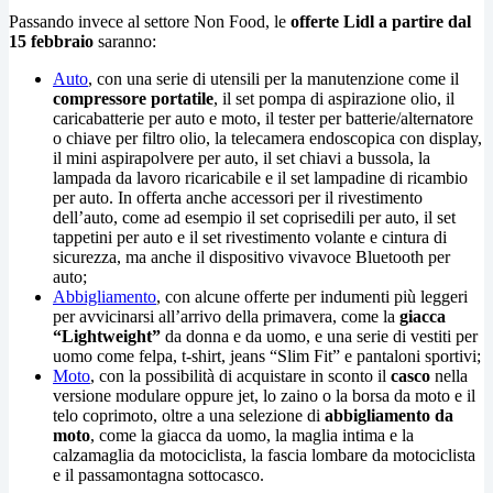
Passando invece al settore Non Food, le
offerte Lidl a partire dal
15 febbraio
saranno:
Auto
, con una serie di utensili per la manutenzione come il
compressore portatile
, il set pompa di aspirazione olio, il
caricabatterie per auto e moto, il tester per batterie/alternatore
o chiave per filtro olio, la telecamera endoscopica con display,
il mini aspirapolvere per auto, il set chiavi a bussola, la
lampada da lavoro ricaricabile e il set lampadine di ricambio
per auto. In offerta anche accessori per il rivestimento
dell’auto, come ad esempio il set coprisedili per auto, il set
tappetini per auto e il set rivestimento volante e cintura di
sicurezza, ma anche il dispositivo vivavoce Bluetooth per
auto;
Abbigliamento
, con alcune offerte per indumenti più leggeri
per avvicinarsi all’arrivo della primavera, come la
giacca
“Lightweight”
da donna e da uomo, e una serie di vestiti per
uomo come felpa, t-shirt, jeans “Slim Fit” e pantaloni sportivi;
Moto
, con la possibilità di acquistare in sconto il
casco
nella
versione modulare oppure jet, lo zaino o la borsa da moto e il
telo coprimoto, oltre a una selezione di
abbigliamento da
moto
, come la giacca da uomo, la maglia intima e la
calzamaglia da motociclista, la fascia lombare da motociclista
e il passamontagna sottocasco.