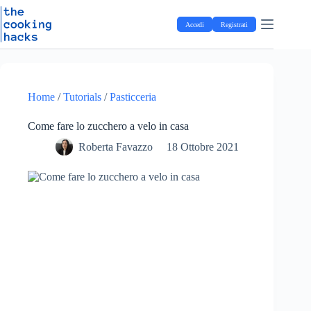
Salta
S
al
a
Accedi
Registrati
contenuto
l
t
a
a
l
c
Home
/
Tutorials
/
Pasticceria
o
n
Come fare lo zucchero a velo in casa
t
e
Roberta Favazzo
18 Ottobre 2021
n
u
t
o