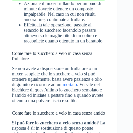
Azionate il mixer frullando per un paio di
minuti: dovrete ottenere un composto
impalpabile. Nel caso in cui non risulti
ancora fine, continuate a frullare.
Effettuata tale operazione, passate al
setaccio lo zucchero facendolo passare
attraeverso le maglie fitte di un colino e
raccogliete quanto ottenuto in un barattolo.
Come fare lo zucchero a velo in casa senza
frullatore
Se non avete a disposizione un frullatore o un
mixer, sappiate che lo zucchero a velo si può
ottenere ugualmente, basta avere pazienza e olio
di gomito e ricorrere ad un
mortaio
. Versate nel
bicchiere di quest’ultimo lo zucchero semolato e
l’amido ed iniziate a pestare fino a quando avrete
ottenuto una polvere liscia e sottile.
Come fare lo zucchero a velo in casa senza amido
Si può fare lo zucchero a velo senza amido?
La
risposta è sì: in sostituzione di questo potete