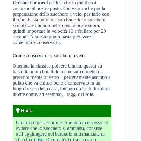
Cuisine Connect
o Plus, che in molti casi
cucinano al nostro posto. Ciò vale anche per la
preparazione dello zucchero a velo: per farlo con
il robot basta unire nel suo boccale lo zucchero
semolato e l’amido nelle dosi indicate sopra,
quindi impostare la velocità 10 e frullare per 20
secondi. A questo punto basta prelevare il
contenuto e conservarlo.
Come conservare lo zucchero a velo
Ottenuta la classica polvere bianca, questa va
trasferita in un barattolo a chiusura ermetica –
preferibilmente di vetro – perfettamente asciutto e
pulito che va chiuso bene e conservato in un
luogo fresco della casa, lontano da fonti di calore
dirette come, ad esempio, i raggi del sole.
Hack
Un trucco per assorbire l’umidità in eccesso ed
evitare che lo zucchero si ammassi, consiste
nell’aggiungere nel barattolo una manciata di
chicchi di
riso
. Ricordatevi di setacciarlo