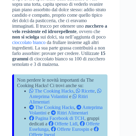
sopra una torta, capita spesso di vederlo svanire
pian piano assorbito dal dolce stesso: addio strato
candido e compatto, proprio come quello tipico
dei dolci da pasticceria, che ci eravamo
immaginati. Il trucco per ottenere uno
zucchero a
velo resistente ed idrorepellente
, ovvero che
non si sciolga
sui dolci, sta nell’aggiunta di poco
cioccolato bianco
da frullare insieme agli altri
ingredienti. La sua parte grassa contribuirà a non
farlo assorbire: provare per credere. Utilizzate
15
grammi
di cioccolato bianco su 100 di zucchero
semolato e 3 di maizena.
Non perdere le novità importanti da The
Cooking Hacks! Ci trovi anche su:
The Cooking Hacks
,
Ricette
,
Anteprima Volantini
e
Ritiri
Alimentari
The Cooking Hacks
,
Anteprima
Volantini
e
Ritiri Alimentari
Pagina Facebook di TCH
, gruppi
dedicati a
Offerte Lidl
,
Offerte
Esselunga
,
Offerte Eurospin
e
Offerte Iperal