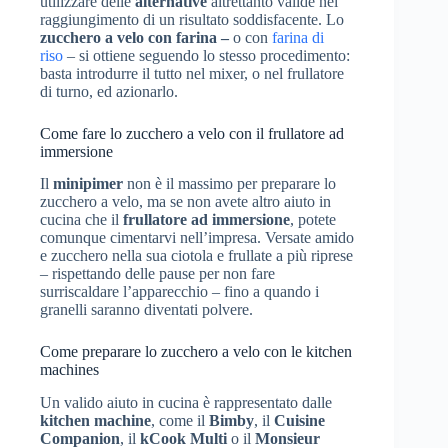
utilizzare delle
alternative
altrettanto valide nel
raggiungimento di un risultato soddisfacente. Lo
zucchero a velo con farina –
o con
farina di
riso
– si ottiene seguendo lo stesso procedimento:
basta introdurre il tutto nel mixer, o nel frullatore
di turno, ed azionarlo.
Come fare lo zucchero a velo con il frullatore ad
immersione
Il
minipimer
non è il massimo per preparare lo
zucchero a velo, ma se non avete altro aiuto in
cucina che il
frullatore ad immersione
, potete
comunque cimentarvi nell’impresa. Versate amido
e zucchero nella sua ciotola e frullate a più riprese
– rispettando delle pause per non fare
surriscaldare l’apparecchio – fino a quando i
granelli saranno diventati polvere.
Come preparare lo zucchero a velo con le kitchen
machines
Un valido aiuto in cucina è rappresentato dalle
kitchen machine
, come il
Bimby
, il
Cuisine
Companion
, il
kCook Multi
o il
Monsieur