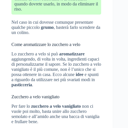
quando dovrete usarlo, in modo da eliminare il
riso.
Nel caso in cui dovesse comunque presentare
qualche piccolo
grumo
, basterà farlo scendere da
un colino.
Come aromatizzare lo zucchero a velo
Lo zucchero a velo si può
aromatizzare
aggiungendo, di volta in volta, ingredienti capaci
di personalizzarne il sapore. Se lo zucchero a velo
vanigliato è il più comune, non è l’unico che si
possa ottenere in casa. Ecco alcune
idee
e spunti
a riguardo da utilizzare nei più svariati modi in
pasticceria
.
Zucchero a velo vanigliato
Per fare lo
zucchero a velo vanigliato
non ci
vuole poi molto, basta unire allo zucchero
semolato e all’amido anche una bacca di vaniglia
e frullare bene.